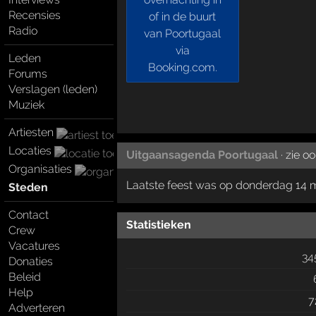
Recensies
Radio
Leden
Forums
Verslagen (leden)
Muziek
Artiesten
Locaties
Uitgaansagenda Poortugaal
· zie o
Organisaties
Laatste feest was op donderdag 14 
Steden
Contact
Statistieken
Crew
Vacatures
34
Donaties
Beleid
Help
7
Adverteren