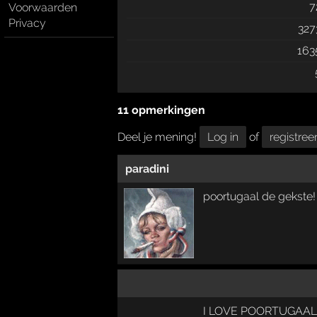
7
Voorwaarden
Privacy
327
163
11 opmerkingen
Deel je mening!
Log in
of
registree
paradini
poortugaal de gekste!
I LOVE POORTUGAAL !!