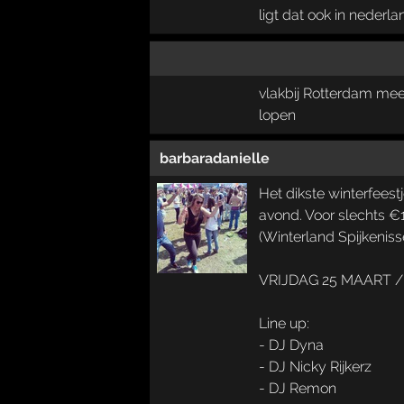
ligt dat ook in nederl
vlakbij Rotterdam mee
lopen
barbaradanielle
Het dikste winterfees
avond. Voor slechts €1
(Winterland Spijkenisse
VRIJDAG 25 MAART / 1
Line up:
- DJ Dyna
- DJ Nicky Rijkerz
- DJ Remon