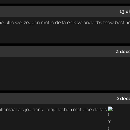
13 o
 jullie wel zeggen met je delta en kijvelande tbs thew best h
2 dec
2 dec
llemaal als jou denk... altijd lachen met dioe delta's