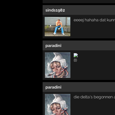
sinds1982
eeeej hahaha dat kunne
paradini
paradini
die delta's begonnen a