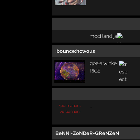
mooi land ja
:bounce:hcwous
goeie winkel
RIGE
(permanent
..
verbannen)
BeNNi-ZoNDeR-GReNZeN