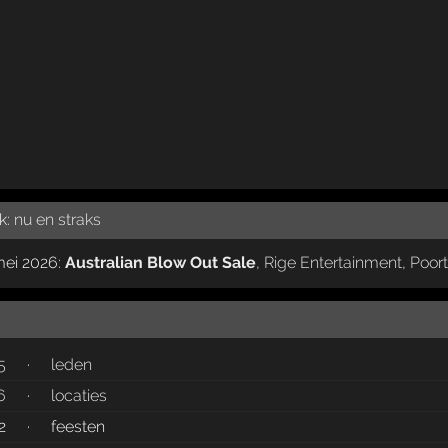
ok:
nu en straks
mei 2026:
Australian Blow Out Sale
,
Rige Entertainment
,
Poor
5
·
leden
6
·
locaties
2
·
feesten