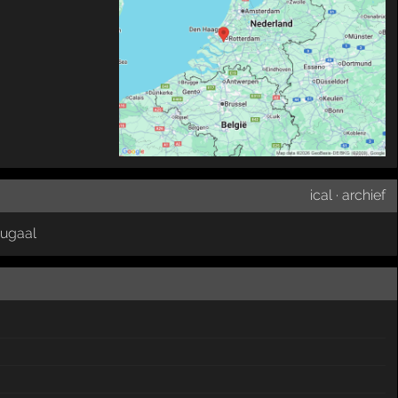
ical
·
archief
tugaal