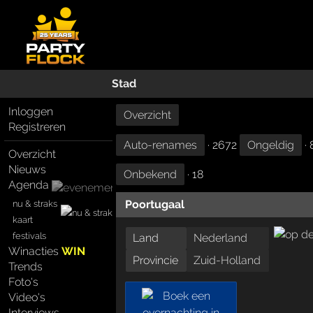
Stad
Inloggen
Overzicht
Registreren
Auto-renames
· 2672
Ongeldig
· 
Overzicht
Nieuws
Onbekend
· 18
Agenda
Poortugaal
nu & straks
kaart
festivals
Land
Nederland
Winacties
WIN
Provincie
Zuid-Holland
Trends
Foto's
Video's
Interviews