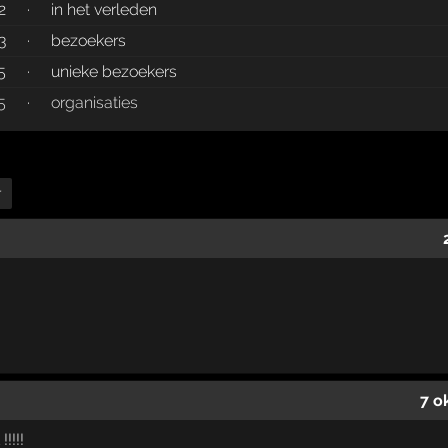
2
·
in het verleden
3
·
bezoekers
5
·
unieke bezoekers
5
·
organisaties
r
7 o
!!!