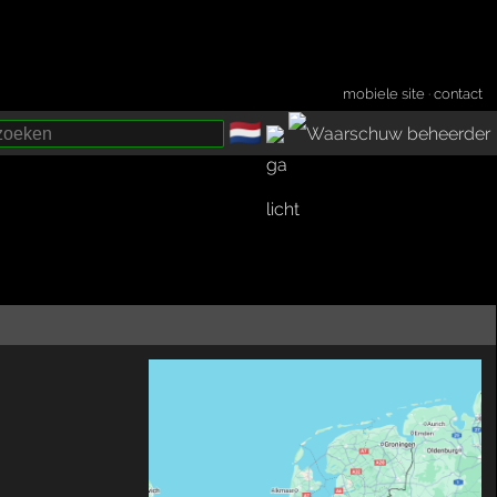
mobiele site
·
contact
🇳🇱
­