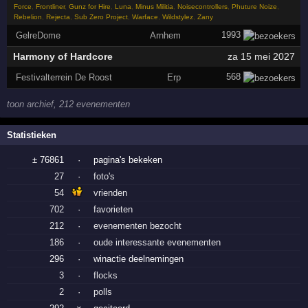
Force
,
Frontliner
,
Gunz for Hire
,
Luna
,
Minus Militia
,
Noisecontrollers
,
Phuture Noize
,
Rebelion
,
Rejecta
,
Sub Zero Project
,
Warface
,
Wildstylez
,
Zany
1993
GelreDome
Arnhem
Harmony of Hardcore
za 15 mei 2027
568
Festivalterrein De Roost
Erp
toon archief, 212 evenementen
Statistieken
± 76861
·
pagina's bekeken
27
·
foto's
54
vrienden
702
·
favorieten
212
·
evenementen bezocht
186
·
oude interessante evenementen
296
·
winactie deelnemingen
3
·
flocks
2
·
polls