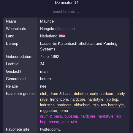
Dominator '14
berichtenfoto →
Naam
Maurice
Woonplaats
Hengelo
(
Overijssel
)
🇳🇱
Land
Nederland
Beroep
Lasser bij Kaltenbach Shotblast and Painting
Systems
Geboortedatum
7 mei 1992
Leeftijd
34
Geslacht
man
Geaardheid
hetero
Relatie
nee
Favoriete genres
club
,
drum & bass
,
dubstep
,
early hardcore
,
early
rave
,
frenchcore
,
hardcore
,
hardstyle
,
hip hop
,
industrial hardcore
,
oldschool
,
r&b
,
raw hardstyle
,
reggaeton
,
terror
drum & bass, dubstep, hardcore, hardstyle, hip
hop, house, latin, r&b
Favoriete site
twitter.com…