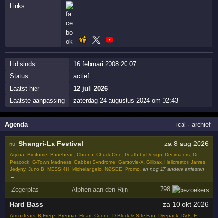
Links
Lid sinds
16 februari 2008 20:07
Status
actief
Laatst hier
12 juli 2026
Laatste aanpassing
zaterdag 24 augustus 2024 om 02:43
Agenda
ical
·
archief
Shangri-La Festival
za 8 aug 2026
nu:
Arjuna
,
Biodome
,
Bonehead
,
Chrono
,
Chuck One
,
Death by Design
,
Decimators
,
Dr.
Peacock
,
G-Town Madness
,
Gabber Syndrome
,
Gargoyle-X
,
Gillbax
,
Hellcreator
,
James
,
Jedyny
,
Juno B
,
MESSI4H
,
Michelangelo
,
NØSEE
,
Promo
,
en nog 17 andere artiesten
→
798
Zegerplas
Alphen aan den Rijn
Hard Bass
za 10 okt 2026
Atmozfears
,
B-Freqz
,
Brennan Heart
,
Coone
,
D-Block & S-te-Fan
,
Deepack
,
DV8
,
E-