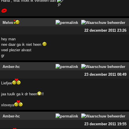
Haha , Wat moet ik vertellen dan
?
Melvo
22 december 2011 23:26
hey man
nee daar ga ik niet heen
veel plezier alvast
gr
Amber-hc
23 december 2011 08:49
Liefjee
jaa tuulk ga k dr heen
!!
xloveya
Amber-hc
23 december 2011 19:55