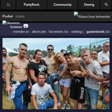
Jij
Partyflock
Community
Overig
🔍
Profiel
· 815665
📷
hcwous
vrienden
·
album
·
favorieten
·
weblog
·
gastenboek
,54
,695
,702
,1
,315