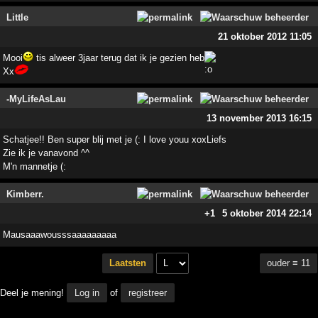
Little
21 oktober 2012 11:05
Mooi
tis alweer 3jaar terug dat ik je gezien heb
Xx
-MyLifeAsLau
13 november 2013 16:15
Schatjee!! Ben super blij met je (: I love youu xoxLiefs
Zie ik je vanavond ^^
M'n mannetje (:
Kimberr.
+1
5 oktober 2014 22:14
Mausaaawousssaaaaaaaaa
ouder ≡ 11
Laatsten
Deel je mening!
Log in
of
registreer