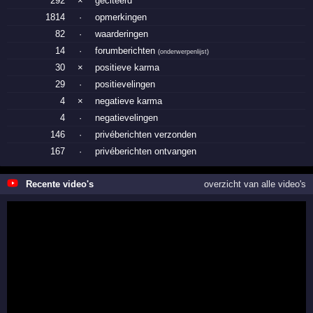
292
×
geciteerd
1814
·
opmerkingen
82
·
waarderingen
14
·
forumberichten
(
onderwerpenlijst
)
30
×
positieve karma
29
·
positievelingen
4
×
negatieve karma
4
·
negatievelingen
146
·
privéberichten verzonden
167
·
privéberichten ontvangen
Recente video's
overzicht van alle video's