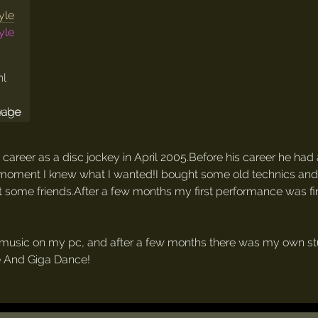
yle
yle
nl
areer as a disc jockey in April 2005.Before his career he had a
at moment I knew what I wanted!I bought some old technics an
t some friends.After a few months my first performance was fi
ce music on my pc, and after a few months there was my own s
re And Giga Dance!