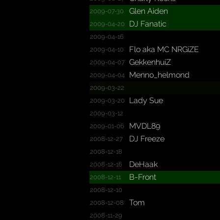
Glen Aiden
2009-07-30
DJ Fanatic
2009-04-20
2009-04-16
Flo aka MC NRGiZE
2009-04-10
GekkenhuiZ
2009-04-07
Menno_­helmond
2009-04-04
2009-03-22
Lady Sue
2009-03-20
2009-03-12
MVDL89
2009-01-06
DJ Freeze
2008-12-27
2008-12-18
DeHaak
2008-12-16
B-Front
2008-12-11
2008-12-10
Tom
2008-12-08
2008-11-29