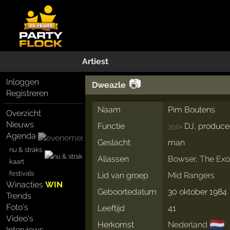
Artiest
📷
Inloggen
Dweazle
Registreren
Naam
Pim Boutens
Overzicht
Nieuws
Functie
DJ, produce
390×
Agenda
Geslacht
man
nu & straks
Aliassen
Bowser
,
The Exo
kaart
festivals
Lid van groep
Mid Rangers
Winacties
WIN
Geboortedatum
30 oktober 1984
Trends
Foto's
Leeftijd
41
Video's
🇳🇱
Herkomst
Nederland
Interviews