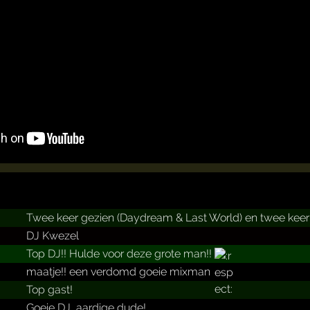
Twee keer gezien (Daydream & Last World) en twee keer top
DJ Kwezel
Top DJ!! Hulde voor deze grote man!!
maatje!! een verdomd goeie mixman
Top gast!
Goeie DJ, aardige dude!