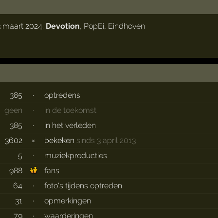
3 maart 2024:
Devotion
,
PopEi
,
Eindhoven
385
·
optredens
geen
·
in de toekomst
385
·
in het verleden
3602
×
bekeken
sinds 3 april 2013
5
·
muziekproducties
988
fans
64
·
foto's tijdens optreden
31
·
opmerkingen
79
·
waarderingen