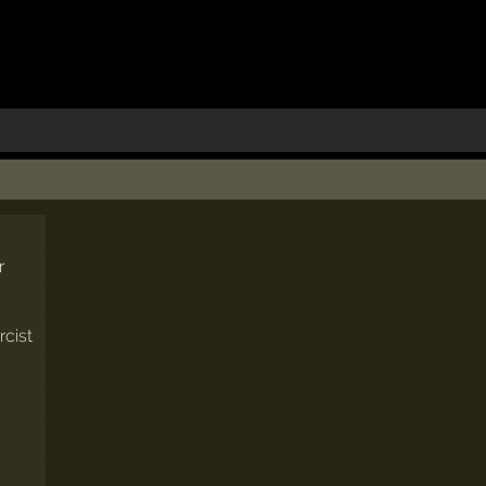
r
rcist