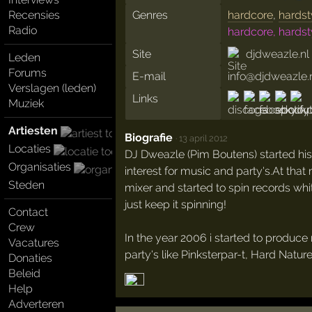
Recensies
Genres
hardcore
,
hardst
Radio
hardcore, hardst
Site
djdweazle.nl
Leden
Forums
E-mail
info@djdweazle.
Verslagen (leden)
Links
Muziek
Artiesten
Biografie
·
13 april 2012
Locaties
DJ Dweazle (Pim Boutens) started his c
Organisaties
interest for music and party's.At th
Steden
mixer and started to spin records whi
just keep it spinning!
Contact
Crew
In the year 2006 i started to produ
Vacatures
party's like Pinksterpar-t, Hard Natu
Donaties
Beleid
Help
Adverteren