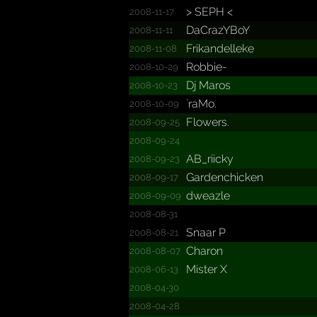
> SEPH <
2008-11-17
DaCrazYBoY
2008-11-11
Frikan­dellek­e
2008-11-08
Robbie-
2008-10-29
Dj Maros
2008-10-23
`raMo.
2008-10-09
Flowers.
2008-09-25
2008-09-24
AB_riicky
2008-09-23
Garden­chicke­n
2008-09-17
dweazle
2008-09-09
2008-08-31
Snaar P
2008-08-21
Charon
2008-08-07
Mister X
2008-06-13
2008-04-30
2008-04-28