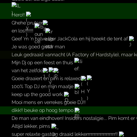
Hero!!
Ghehe prutser
en los!!!!!!!
Geef 'm 'n halve liter JackCola en hij breekt de tent af
Je was goed gister man
Leuk gedraaid vannacht (A Factory of Hardstyle), maar ko
Mijn Dj op een feest en thuis
van het zelfde
Goeie draaiert en pim is relaxed
100% Top DJ en mijn maatje
keep up the good work
Mooi mens en verrekes goeie DJ!!
dikk!! beuke op hoog tempo
De man van eindhoven! Insiders nostalgie.... Pim komt er
Altijd lekker, pims
super relaxte gast en draaid lekkerrrrrrrrrrrrrrrrrrr!!