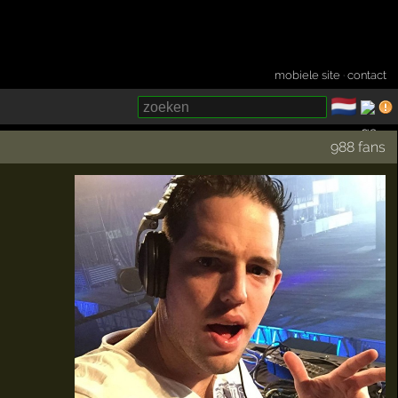
mobiele site
·
contact
🇳🇱
­
988 fans