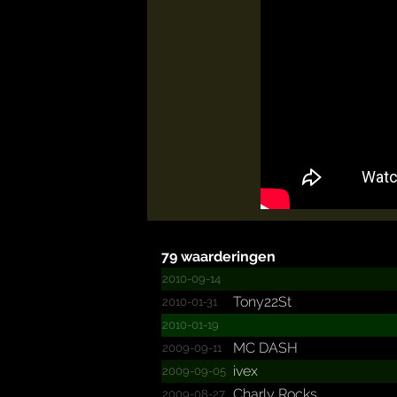
79 waarderingen
2010-09-14
Tony22St
2010-01-31
2010-01-19
MC DASH
2009-09-11
ivex
2009-09-05
Charly Rocks
2009-08-27