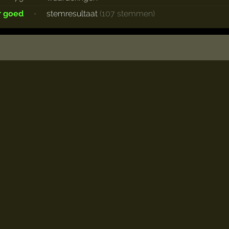
r goed
·
stemresultaat
(107 stemmen)