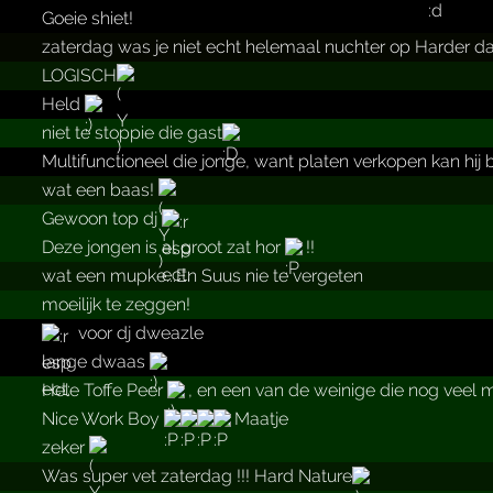
Goeie shiet!
zaterdag was je niet echt helemaal nuchter op Harder
LOGISCH
Held
niet te stoppie die gast
Multifunctioneel die jonge, want platen verkopen kan hij 
wat een baas!
Gewoon top dj
Deze jongen is al groot zat hor
!!
wat een mupke...En Suus nie te vergeten
moeilijk te zeggen!
voor dj dweazle
lange dwaas
Hele Toffe Peer
, en een van de weinige die nog veel m
Nice Work Boy
Maatje
zeker
Was super vet zaterdag !!! Hard Nature