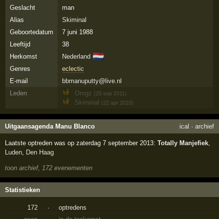
Geslacht
man
Alias
Skiminal
Geboortedatum
7 juni 1988
Leeftijd
38
🇳🇱
Herkomst
Nederland
Genres
eclectic
E-mail
bbmanuputty@live.nl
Leden
Omgz
(25 sep 2011)
Skiminal
(22 apr 2010)
Uitgaansagenda Manu Blanco
ical
·
archief
Laatste optreden was op zaterdag 7 september 2013:
Totally Manjefiek
,
Luden
,
Den Haag
toon archief, 172 evenementen
Statistieken
172
·
optredens