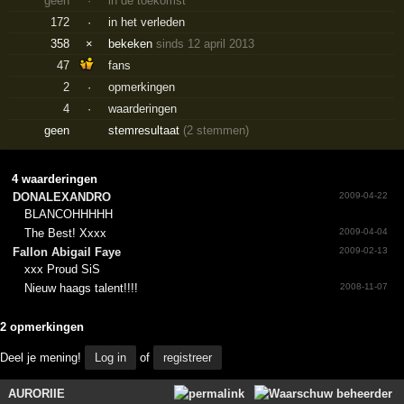
geen
·
in de toekomst
172
·
in het verleden
358
×
bekeken
sinds 12 april 2013
47
fans
2
·
opmerkingen
4
·
waarderingen
geen
stemresultaat
(2 stemmen)
4 waarderingen
DONALEXANDRO
2009-04-22
BLANCOHHHHH
The Best! Xxxx
2009-04-04
Fallon Abigail Faye
2009-02-13
xxx Proud SiS
Nieuw haags talent!!!!
2008-11-07
2 opmerkingen
Deel je mening!
Log in
of
registreer
AURORIIE