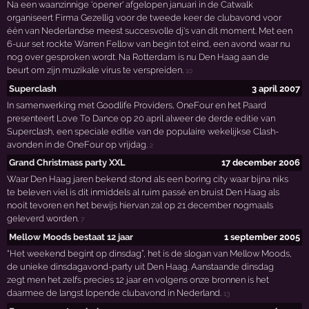
Na een waanzinnige 'opener' afgelopen januari in de Catwalk
organiseert Firma Gezellig voor de tweede keer de clubavond voor
één van Nederlandse meest succesvolle dj's van dit moment. Met een
6-uur set rockte Warren Fellow van begin tot eind, een avond waar nu
nog over gesproken wordt. Na Rotterdam is nu Den Haag aan de
beurt om zijn muzikale virus te verspreiden.
10
Superclash
3 april 2007
In samenwerking met Goodlife Providers, OneFour en het Paard
presenteert Love To Dance op 20 april alweer de derde editie van
Superclash, een speciale editie van de populaire wekelijkse Clash-
avonden in de OneFour op vrijdag.
2
Grand Christmass party XXL
17 december 2006
Waar Den Haag jaren bekend stond als een boring city waar bijna niks
te beleven viel is dit inmiddels al ruim passé en bruist Den Haag als
nooit tevoren en het bewijs hiervan zal op 21 december nogmaals
geleverd worden.
7
Mellow Moods bestaat 12 jaar
1 september 2005
“Het weekend begint op dinsdag”, het is de slogan van Mellow Moods,
de unieke dinsdagavond-party uit Den Haag. Aanstaande dinsdag
zegt men het zelfs precies 12 jaar en volgens onze bronnen is het
daarmee de langst lopende clubavond in Nederland.
13