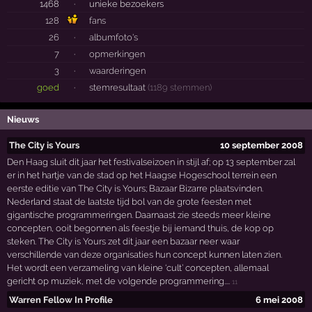
1468
·
unieke bezoekers
128
fans
26
·
albumfoto's
7
·
opmerkingen
3
·
waarderingen
goed
·
stemresultaat
(1189 stemmen)
Nieuws
The City is Yours
10 september 2008
Den Haag sluit dit jaar het festivalseizoen in stijl af; op 13 september zal
er in het hartje van de stad op het Haagse Hogeschool terrein een
eerste editie van The City is Yours; Bazaar Bizarre plaatsvinden.
Nederland staat de laatste tijd bol van de grote feesten met
gigantische programmeringen. Daarnaast zie steeds meer kleine
concepten, ooit begonnen als feestje bij iemand thuis, de kop op
steken. The City is Yours zet dit jaar een bazaar neer waar
verschillende van deze organisaties hun concept kunnen laten zien.
Het wordt een verzameling van kleine ‘cult’ concepten, allemaal
gericht op muziek, met de volgende programmering....
11
Warren Fellow In Profile
6 mei 2008