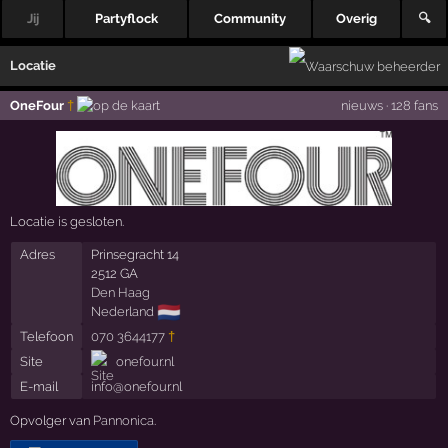
Jij
Partyflock
Community
Overig
🔍
Locatie
OneFour
†
nieuws
·
128 fans
Locatie is gesloten.
Adres
Prinsegracht 14
2512 GA
Den Haag
🇳🇱
Nederland
Telefoon
070 3644177
†
Site
onefour.nl
E-mail
info@onefour.nl
Opvolger van
Pannonica
.