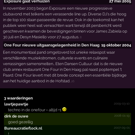
Exposure gaat verhuizen
27 mei 2005
In november 2003 begon Exposure een nieuwe progressieve
clubavond met telkens een verassende line up. Diverse DJ’s die hoog
in de top 100 staan passeerde de revue. Ook in de toekomst kan het
publiek weer heel wat verwachten want terwijl dit persbericht werd
geschreven kwamen de bevestigingen binnen voor James Zabiela op
30 juli en Desyn Masiello voor 27 augustus.
8
One Four nieuwe uitgaansgelegenheid in Den Haag
19 oktober 2004
Een monumentaal pand omgetoverd tot unieke relaxspot waar
verschillende muziekstromen, culturele events en culinaire
verrassingen samensmelten… Eten Dansen Cultuur: dat is de nieuwe
club annex restaurant One Four in Den Haag pal naast poptempel 't
Paard. One Four levert met dit brede concept een essentiële bijdrage
aan het huidige aanbod in de Hofstad.
26
3 waarderingen
2009-03-10
lawtjepawtje
techno in de onefour = altijd +1
2008-01-19
dirk de ouwe
goed gezellig
2007-09-01
Bureau­cratie­flock.­nl
!