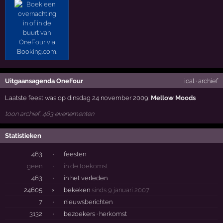
Uitgaansagenda OneFour
ical
·
archief
Laatste feest was op dinsdag 24 november 2009:
Mellow Moods
toon archief, 463 evenementen
Statistieken
463
·
feesten
geen
·
in de toekomst
463
·
in het verleden
24605
×
bekeken
sinds 9 januari 2007
7
·
nieuwsberichten
3132
·
bezoekers ·
herkomst