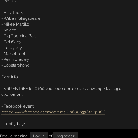
Line-up:
- Billy The Kit
- William Shagspeare
- Mikee Martillo
- Valdez
- Big Booming Bart
- DelaSarge
- Leroy Joy
- Marcel Toet
- Kevin Bradley
- Lobstarphonk
Extra info:
- VRIJ ENTREE tot 01:00 voor iedereen die op 'aanwezig' staat bij dit
evenement.
- Facebook event:
https://www.facebook.com/events/406009336198988/
- Leeftijd: 23+
Deel je mening!
Log in
of
registreer