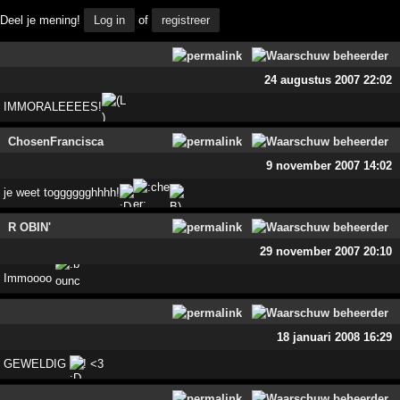
Deel je mening!
Log in
of
registreer
24 augustus 2007 22:02
IMMORALEEEES!
ChosenFrancisca
9 november 2007 14:02
je weet togggggghhhh!
R OBIN'
29 november 2007 20:10
Immoooo
18 januari 2008 16:29
GEWELDIG
! <3
.