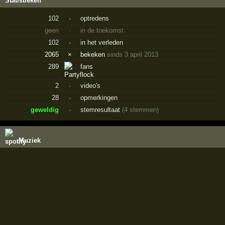
Statistieken
102
·
optredens
geen
·
in de toekomst
102
·
in het verleden
2065
×
bekeken
sinds 3 april 2013
289
fans
2
·
video's
28
·
opmerkingen
geweldig
·
stemresultaat
(4 stemmen)
Muziek