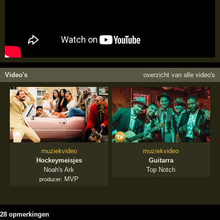
Video's
overzicht van alle video's
muziekvideo
muziekvideo
Hockeymeisjes
Guitarra
Noah's Ark
Top Notch
MVP
producer:
28 opmerkingen