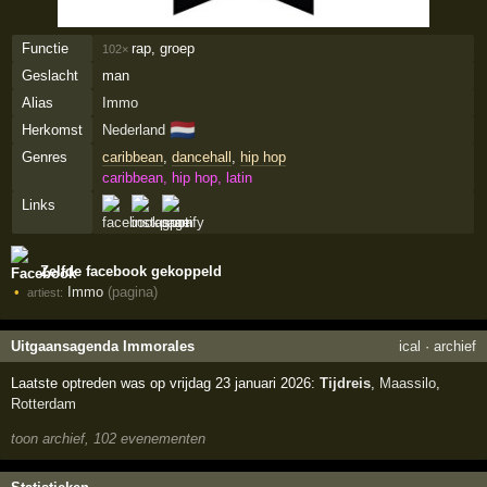
Functie
rap, groep
102×
Geslacht
man
Alias
Immo
🇳🇱
Herkomst
Nederland
Genres
caribbean
,
dancehall
,
hip hop
caribbean, hip hop, latin
Links
Zelfde facebook gekoppeld
Immo
(pagina)
artiest:
Uitgaansagenda Immorales
ical
·
archief
Laatste optreden was op vrijdag 23 januari 2026:
Tijdreis
,
Maassilo
,
Rotterdam
toon archief, 102 evenementen