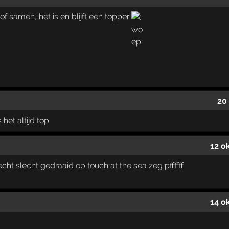
 of samen, het is en blijft een topper
20
het altijd top
12 o
ht slecht gedraaid op touch at the sea zeg pffffff
14 o