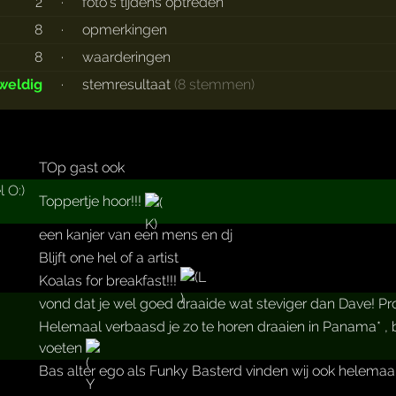
2
·
foto's tijdens optreden
8
·
opmerkingen
8
·
waarderingen
weldig
·
stemresultaat
(8 stemmen)
TOp gast ook
l O:)
Toppertje hoor!!!
een kanjer van een mens en dj
Blijft one hel of a artist
Koalas for breakfast!!!
vond dat je wel goed draaide wat steviger dan Dave! Prog
Helemaal verbaasd je zo te horen draaien in Panama* , b
voeten
Bas alter ego als Funky Basterd vinden wij ook helemaa