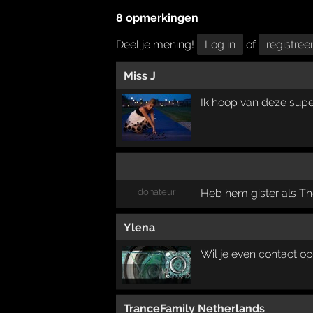
8 opmerkingen
Deel je mening!
Log in
of
registree
Miss J
Ik hoop van deze super 
donateur
Heb hem gister als T
Ylena
Wil je even contact op
TranceFamily Netherlands