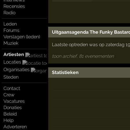
Recensies
Radio
Leden
Forums
Uitgaansagenda The Funky Bastar
Verslagen (leden)
Muziek
Laatste optreden was op zaterdag 19
Artiesten
toon archief, 81 evenementen
Locaties
Organisaties
Statistieken
Steden
Contact
Crew
Vacatures
Donaties
Beleid
Help
Adverteren