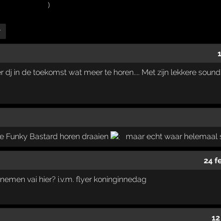
r
dj in de toekomst wat meer te horen.... Met zijn lekkere sound kr
he Funky Bastard horen draaien
maar echt waar helemaal
24 f
nemen vai hier? i.v.m. flyer koninginnedag
12