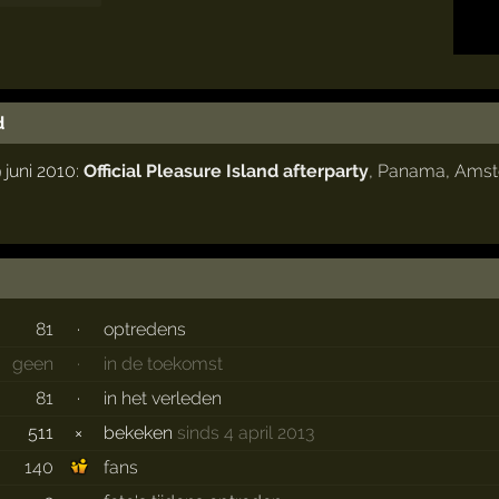
d
 juni 2010:
Official Pleasure Island afterparty
,
Panama
,
Amst
81
·
optredens
geen
·
in de toekomst
81
·
in het verleden
511
×
bekeken
sinds 4 april 2013
140
fans