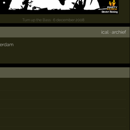
Turn up the Bass
· 6 december 2008
ical
·
archief
erdam