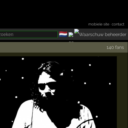
mobiele site
·
contact
🇳🇱
­
140 fans