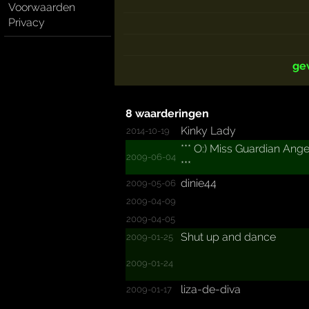
Voorwaarden
Privacy
ge
8 waarderingen
Kinky Lady
2014-10-19
***­ O:) Miss Guardian Ange
2009-06-04
***­
dinie44
2009-05-06
2009-04-09
2009-04-05
Shut up and dance
2009-01-25
2009-01-24
liza-de-diva
2009-01-17