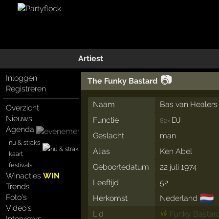
Artiest
📷
Inloggen
The Funky Bastard
Registreren
Naam
Bas van Healers
Overzicht
Nieuws
Functie
DJ
82×
Agenda
Geslacht
man
nu & straks
Alias
Ken Abel
kaart
festivals
Geboortedatum
22 juli 1974
Winacties
WIN
Leeftijd
52
Trends
🇳🇱
Foto's
Herkomst
Nederland
Video's
Lid
Funky Bastar
Interviews