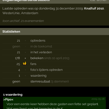
Laatste optreden was op donderdag 31 december 2009:
Knalfuif 2010
,
WesterUnie
,
Amsterdam
toon archief, 21 evenementen
Statistieken
21
·
optredens
geen
·
in de toekomst
21
·
in het verleden
178
×
bekeken
sinds 10 april 2013
25
fans
4
·
foto's tijdens optreden
1
·
waardering
geen
stemresultaat
(3 stemmen)
1 waardering
2009-05-06
>Pipo<
Voor een eerste keer hebben deze gasten een fette set geplant.
Wat een feest was het beneden in de K...