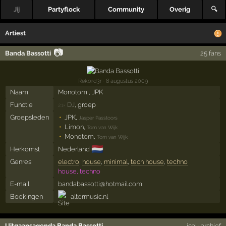
Jij
Partyflock
Community
Overig
🔍
Artiest
📷
Banda Bassotti
25 fans
Rekord3r
· 8 augustus 2009
Naam
Monotom , JPK
Functie
DJ
, groep
21×
Groepsleden
JPK
,
Jasper Passtoors
Limon
,
Tom van Wijk
Monotom
,
Tom van Wijk
🇳🇱
Herkomst
Nederland
Genres
electro
,
house
,
minimal
,
tech house
,
techno
house, techno
E-mail
bandabassotti@hotmail.com
Boekingen
altermusic.nl
Uitgaansagenda Banda Bassotti
ical
·
archief