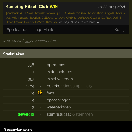
Kamping Kitsch Club
WIN
za 22 aug 2026
5napback
,
Acid Neal
,
Afbraakwerken Dj H.E.X.
,
Amai mn klak
,
Ambination
,
Angela
,
Après-
lies
,
Arie Kuipers
,
Bestien
,
Callboys
,
Chucky
,
Club 41
,
corRode
,
Cuzino
,
Da Rick
,
Dark-E
,
David Latour
,
Dennis
,
DiMaro
,
Dimi Sax
,
en nog 83 andere artiesten →
Sportcampus Lange Munte
Kortrijk
toon archief, 357 evenementen
Statistieken
358
·
optredens
1
·
in de toekomst
357
·
in het verleden
1484
×
bekeken
sinds 7 april 2013
84
fans
4
·
opmerkingen
3
·
waarderingen
geweldig
·
stemresultaat
(6 stemmen)
3 waarderingen