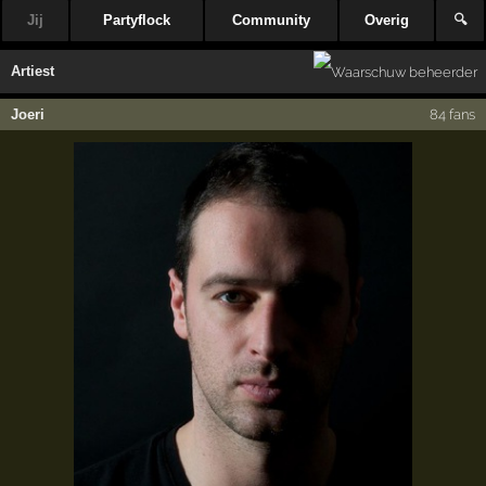
Jij
Partyflock
Community
Overig
🔍
Artiest
Joeri
84 fans