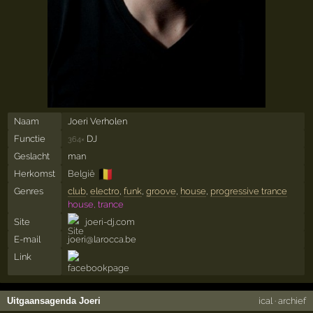
Naam
Joeri Verholen
Functie
DJ
364×
Geslacht
man
🇧🇪
Herkomst
België
Genres
club
,
electro
,
funk
,
groove
,
house
,
progressive trance
house, trance
Site
joeri-dj.com
E-mail
joeri@larocca.be
Link
Uitgaansagenda Joeri
ical
·
archief