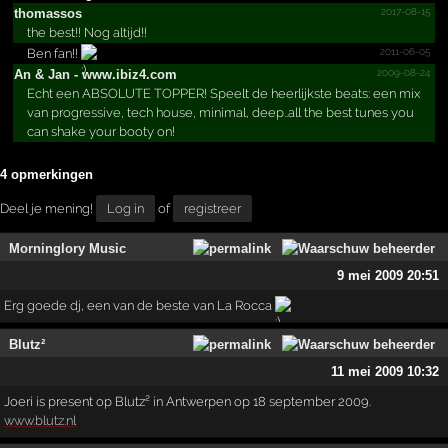
2017-08-15
thomassos
the best!! Nog altijd!!
2011-06-05
Ben fan!!
2009-08-24
An &­ Jan - www.­ibiz4.­com
Echt een ABSOLUTE TOPPER! Speelt de heerlijkste beats: een mix
van progressive, tech house, minimal, deep..all the best tunes you
can shake your booty on!
4 opmerkingen
Deel je mening!
Log in
of
registreer
Morninglory Music
9 mei 2009 20:51
Erg goede dj, een van de beste van La Rocca
Blutz²
11 mei 2009 10:32
Joeri is present op Blutz² in Antwerpen op 18 september 2009.
www.blutz.nl