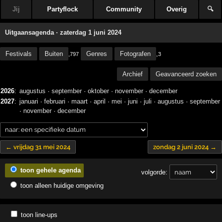
Jij
Partyflock
Community
Overig
🔍
Uitgaansagenda · zaterdag 1 juni 2024
Festivals
Buiten
Genres
Fotografen
,
,797
3
Archief
Geavanceerd zoeken
2026
:
augustus
·
september
·
oktober
·
november
·
december
2027
:
januari
·
februari
·
maart
·
april
·
mei
·
juni
·
juli
·
augustus
·
september
·
november
·
december
← vrijdag 31 mei 2024
zondag 2 juni 2024 →
toon gehele agenda
volgorde:
toon alleen huidige omgeving
toon line-ups