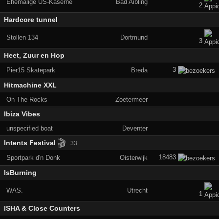
Ehemalige US-Kaserne
Bad Aibling
2
Hardcore tunnel
Stollen 134
Dortmund
3
Heet, Zuur en Hop
3
Pier15 Skatepark
Breda
Hitmachine XXL
On The Rocks
Zoetermeer
Ibiza Vibes
unspecified boat
Deventer
🎬
Intents Festival
33
18483
Sportpark d'n Donk
Oisterwijk
IsBurning
WAS.
Utrecht
1
ISHA & Close Counters