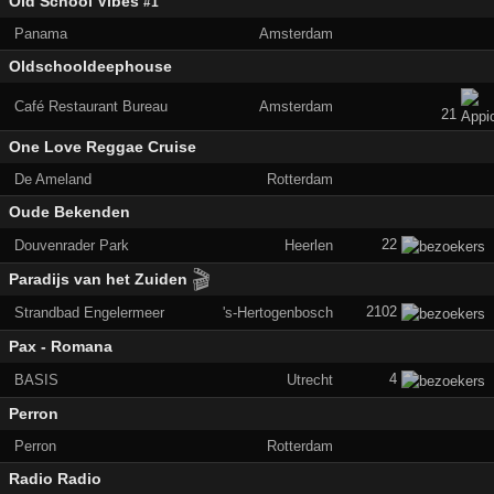
Old School Vibes
#1
Panama
Amsterdam
Oldschooldeephouse
Café Restaurant Bureau
Amsterdam
21
One Love Reggae Cruise
De Ameland
Rotterdam
Oude Bekenden
22
Douvenrader Park
Heerlen
🎬
Paradijs van het Zuiden
2102
Strandbad Engelermeer
's-Hertogenbosch
Pax - Romana
4
BASIS
Utrecht
Perron
Perron
Rotterdam
Radio Radio