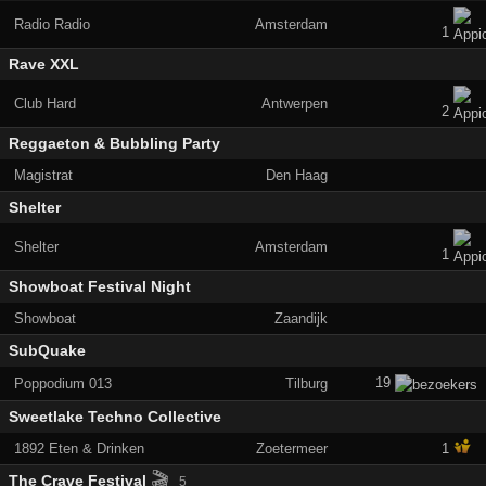
Radio Radio
Amsterdam
1
Rave XXL
Club Hard
Antwerpen
2
Reggaeton & Bubbling Party
Magistrat
Den Haag
Shelter
Shelter
Amsterdam
1
Showboat Festival Night
Showboat
Zaandijk
SubQuake
19
Poppodium 013
Tilburg
Sweetlake Techno Collective
1892 Eten & Drinken
Zoetermeer
1
🎬
The Crave Festival
5