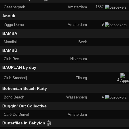
1352
Gaasperpark
Amsterdam
Anouk
9
Ziggo Dome
Amsterdam
BAMBA
Mondial
Beek
BAMBÚ
Club Rex
Hilversum
BAUPLAN by day
Club Smederij
Tilburg
4
Bohemian Beach Party
4
Boho Beach
Wassenberg
Buggin' Out Collective
Café De Duivel
Amsterdam
🎬
Butterflies in Babylon