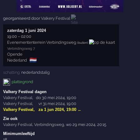
georganiseerd door
Valkery Festival
zaterdag 1 juni 2024
19:00
–
02:00
Evenemententerrein Verbindingsweg
(buiten)
Verbindingsweg 7
Opende
🇳🇱
Nederland
schatting:
nederlandstalig
plattegrond
Valkery Festival dagen
Valkery Festival
,
do 30 mei 2024, 19:00
Valkery Festival
,
vr 31 mei 2024, 19:00
Valkery Festival
,
za 1 jun 2024, 19:00
←
Zie ook
Valkery Festival
,
Verbindingsweg
,
wo 29 mei 2024, 20:15
Minimumleeftijd
18