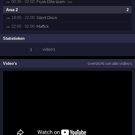
00:30 - 02:00:
Frysk Elite team
zo 
· live
Area 2
2
19:00 - 22:00:
Silent Disco
za 
22:00 - 02:00:
Maffick
za 
Statistieken
3
·
video's
Video's
overzicht van alle video's