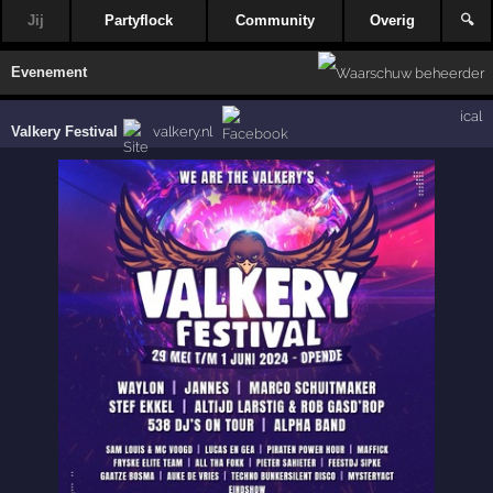
Jij
Partyflock
Community
Overig
🔍
Evenement
ical
Valkery Festival
valkery.nl