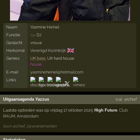
Naam
Yasmine Heinel
Functie
DJ
29×
Geslacht
vrouw
🇬🇧
Herkomst
Verenigd Koninkrijk
Genres
UK bass
, UK hard house
house
E-mail
yasmineheinel@hotmail.com
Links
Uitgaansagenda Yazzus
ical
·
archief
Laatste optreden was op vrijdag 17 oktober 2025:
High Future
,
Club
RAUM
,
Amsterdam
toon archief, 29 evenementen
Statistieken