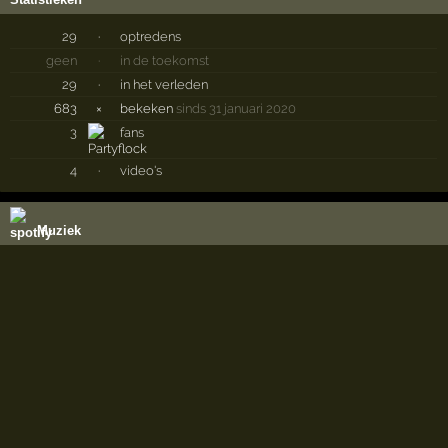
29
·
optredens
geen
·
in de toekomst
29
·
in het verleden
683
×
bekeken
sinds 31 januari 2020
3
fans
4
·
video's
Muziek