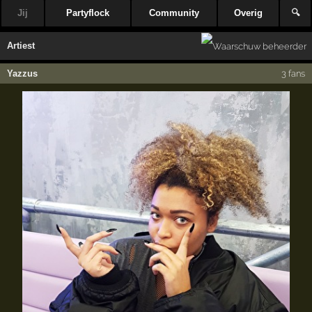
Jij
Partyflock
Community
Overig
🔍
Artiest
Yazzus
3 fans