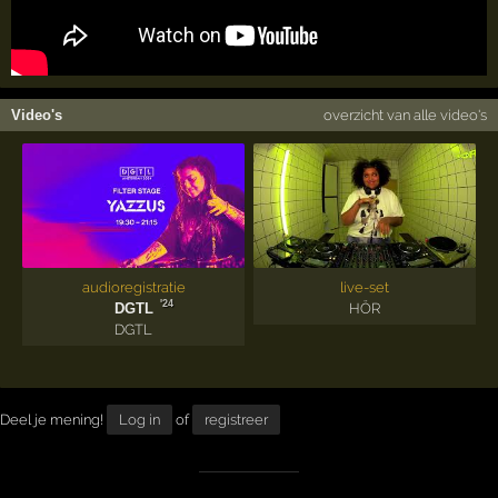
Video's
overzicht van alle video's
audioregistratie
live-set
'24
DGTL
HÖR
DGTL
Deel je mening!
Log in
of
registreer