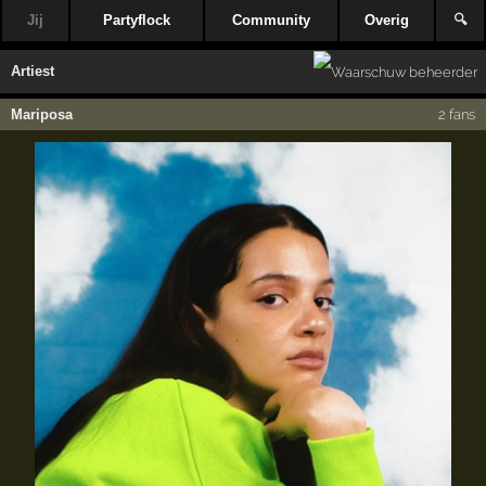
Jij
Partyflock
Community
Overig
🔍
Artiest
Mariposa
2 fans