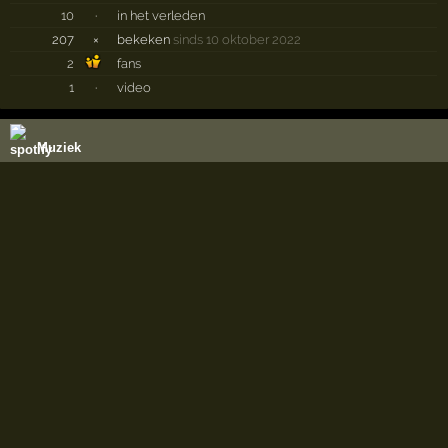
10
·
in het verleden
207
×
bekeken
sinds 10 oktober 2022
2
fans
1
·
video
Muziek