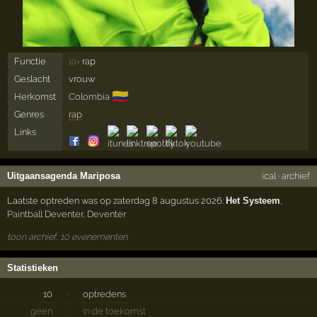
Functie
rap
10×
Geslacht
vrouw
🇨🇴
Herkomst
Colombia
Genres
rap
Links
Uitgaansagenda Mariposa
ical
·
archief
Laatste optreden was op zaterdag 8 augustus 2026:
Het Systeem
,
Paintball Deventer
,
Deventer
toon archief, 10 evenementen
Statistieken
10
·
optredens
geen
·
in de toekomst