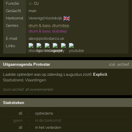
Functie
DJ
16×
Geslacht
man
🇬🇧
Herkomst
Verenigd Koninkrijk
Genres
drum & bass
,
drumstep
drum & bass, dubstep
E-mail
alex@protostar.co.uk
Links
Uitgaansagenda Protostar
ical
·
archief
Laatste optreden was op zaterdag 1 augustus 2026:
Explicit
,
Stadsstrand
,
Vlaardingen
toon archief, 16 evenementen
Statistieken
16
·
optredens
geen
·
in de toekomst
16
·
in het verleden