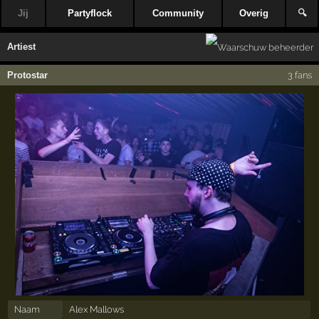
Jij
Partyflock
Community
Overig
🔍
Artiest
Protostar
3 fans
Naam
Alex Mallows