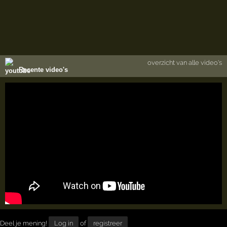
overzicht van alle video's
Recente video's
Deel je mening!
Log in
of
registreer