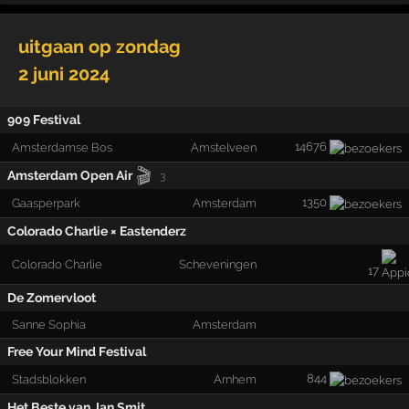
uitgaan op
zondag
2 juni 2024
909 Festival
14676
Amsterdamse Bos
Amstelveen
🎬
Amsterdam Open Air
3
1350
Gaasperpark
Amsterdam
Colorado Charlie × Eastenderz
Colorado Charlie
Scheveningen
17
De Zomervloot
Sanne Sophia
Amsterdam
Free Your Mind Festival
844
Stadsblokken
Arnhem
Het Beste van Jan Smit