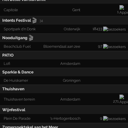
Capitole
Gent
1
🎬
Intents Festival
34
18433
Sportpark d'n Donk
Oisterwijk
🎬
Nooduitgang
97
Beachclub Fuel
Bloemendaal aan zee
PATIO
Lofi
Amsterdam
Sparkle & Dance
De Huiskamer
Groningen
Thuishaven
Thuishaven terrein
Amsterdam
271
Wijnfestival
9
Plein De Parade
's-Hertogenbosch
Zomerspektakel aan het Meer