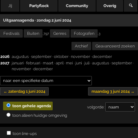
Jij
Partyflock
Community
Overig
🔍
Uitgaansagenda · zondag 2 juni 2024
Festivals
Buiten
Genres
Fotografen
,
,797
3
Archief
Geavanceerd zoeken
2026
:
augustus
·
september
·
oktober
·
november
·
december
2027
:
januari
·
februari
·
maart
·
april
·
mei
·
juni
·
juli
·
augustus
·
september
·
november
·
december
← zaterdag 1 juni 2024
maandag 3 juni 2024 →
toon gehele agenda
volgorde:
toon alleen huidige omgeving
toon line-ups