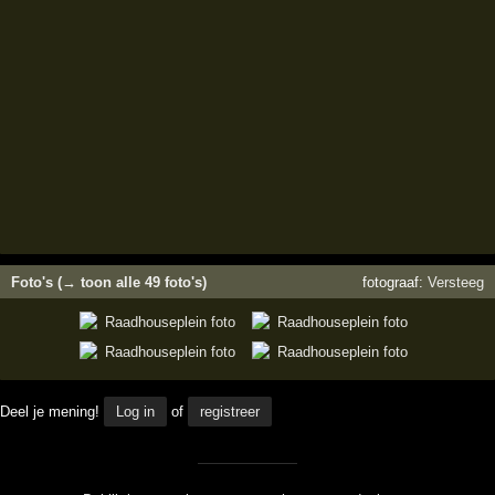
Foto's (→ toon alle 49 foto's)
fotograaf:
Versteeg
Deel je mening!
Log in
of
registreer