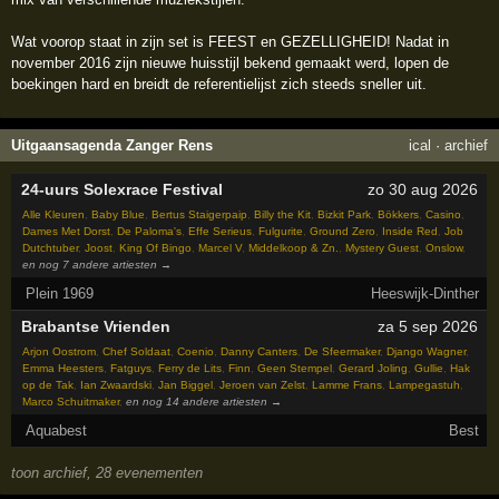
Wat voorop staat in zijn set is FEEST en GEZELLIGHEID! Nadat in
november 2016 zijn nieuwe huisstijl bekend gemaakt werd, lopen de
boekingen hard en breidt de referentielijst zich steeds sneller uit.
Uitgaansagenda Zanger Rens
ical
·
archief
24-uurs Solexrace Festival
zo 30 aug 2026
Alle Kleuren
,
Baby Blue
,
Bertus Staigerpaip
,
Billy the Kit
,
Bizkit Park
,
Bökkers
,
Casino
,
Dames Met Dorst
,
De Paloma's
,
Effe Serieus
,
Fulgurite
,
Ground Zero
,
Inside Red
,
Job
Dutchtuber
,
Joost
,
King Of Bingo
,
Marcel V
,
Middelkoop & Zn.
,
Mystery Guest
,
Onslow
,
en nog 7 andere artiesten →
Plein 1969
Heeswijk-Dinther
Brabantse Vrienden
za 5 sep 2026
Arjon Oostrom
,
Chef Soldaat
,
Coenio
,
Danny Canters
,
De Sfeermaker
,
Django Wagner
,
Emma Heesters
,
Fatguys
,
Ferry de Lits
,
Finn
,
Geen Stempel
,
Gerard Joling
,
Gullie
,
Hak
op de Tak
,
Ian Zwaardski
,
Jan Biggel
,
Jeroen van Zelst
,
Lamme Frans
,
Lampegastuh
,
Marco Schuitmaker
,
en nog 14 andere artiesten →
Aquabest
Best
toon archief, 28 evenementen