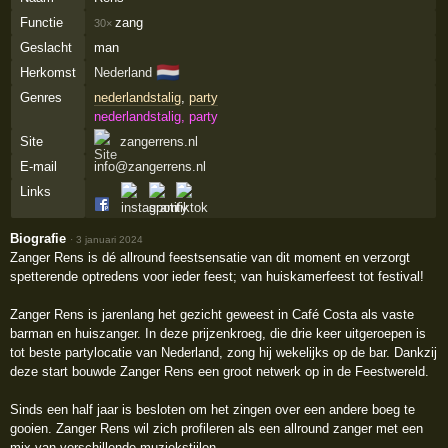
Functie
zang
30×
Geslacht
man
🇳🇱
Herkomst
Nederland
Genres
nederlandstalig
,
party
nederlandstalig, party
Site
zangerrens.nl
E-mail
info@zangerrens.nl
Links
Biografie
·
3 januari 2024
Zanger Rens is dé allround feestsensatie van dit moment en verzorgt
spetterende optredens voor ieder feest; van huiskamerfeest tot festival!
Zanger Rens is jarenlang het gezicht geweest in Café Costa als vaste
barman en huiszanger. In deze prijzenkroeg, die drie keer uitgeroepen is
tot beste partylocatie van Nederland, zong hij wekelijks op de bar. Dankzij
deze start bouwde Zanger Rens een groot netwerk op in de Feestwereld.
Sinds een half jaar is besloten om het zingen over een andere boeg te
gooien. Zanger Rens wil zich profileren als een allround zanger met een
mix van verschillende muziekstijlen.