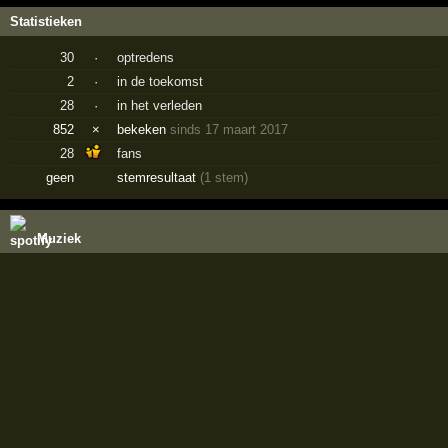
Statistieken
30
·
optredens
2
·
in de toekomst
28
·
in het verleden
852
×
bekeken
sinds 17 maart 2017
28
fans
geen
stemresultaat
(1 stem)
Muziek