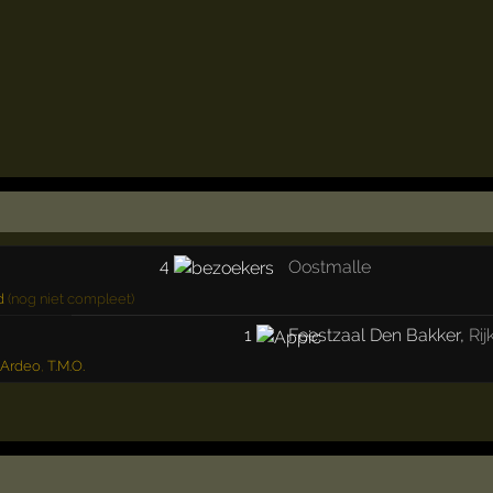
4
Oostmalle
d
(nog niet compleet)
1
Feestzaal Den Bakker
,
Rij
 Ardeo
,
T.M.O.