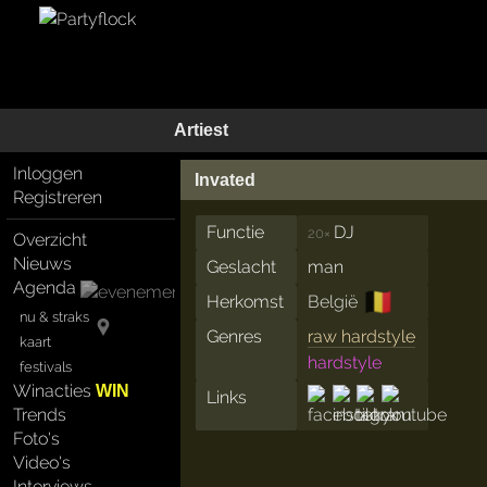
Artiest
Inloggen
Invated
Registreren
Functie
DJ
20×
Overzicht
Nieuws
Geslacht
man
Agenda
🇧🇪
Herkomst
België
nu & straks
Genres
raw hardstyle
kaart
hardstyle
festivals
Winacties
WIN
Links
Trends
Foto's
Video's
Interviews