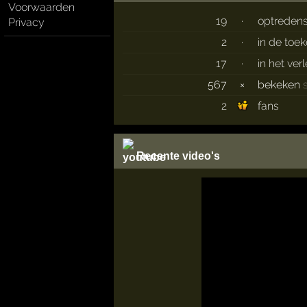
Voorwaarden
19
·
optreden
Privacy
2
·
in de toe
17
·
in het ver
567
×
bekeken
2
fans
Recente video's