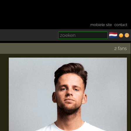
mobiele site
·
contact
🇳🇱
­
2 fans