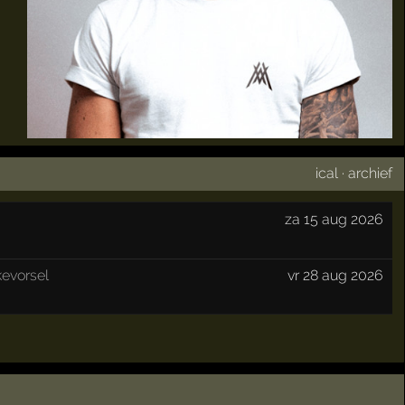
ical
·
archief
za 15 aug 2026
kevorsel
vr 28 aug 2026