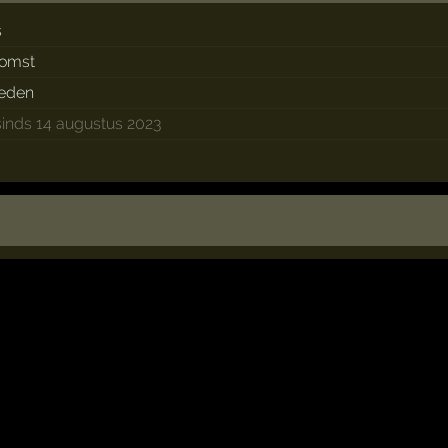
s
komst
leden
sinds 14 augustus 2023