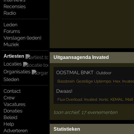
Recensies
Radio
Leden
Forums
Verslagen (leden)
Muziek
Artiesten
Uitgaansagenda Invated
Locaties
Organisaties
OOSTMAL BNKT
·
Outdoor
Steden
Bassbrain
,
Gezellige Uptempo
,
Hex
,
Invate
Contact
Dwaas!
Crew
Flux Overload
,
Invated
,
Ironic
,
KEMAL
,
Matt
Vacatures
Donaties
toon archief, 17 evenementen
Beleid
Help
Statistieken
Adverteren