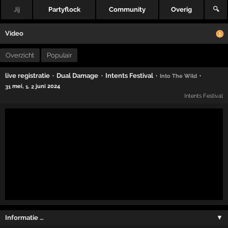
Jij
Partyflock
Community
Overig
🔍
Video
Overzicht
Populair
·
·
·
·
live registratie
Dual Damage
Intents Festival
Into The Wild
mei,
,
juni 2024
31
1
2
Intents Festival
Informatie …
▼