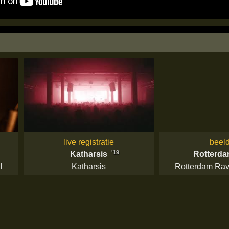
live registratie
beel
'19
Katharsis
Rotterd
l
Katharsis
Rotterdam Ra