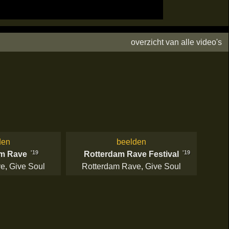
overzicht van alle video's
den
beelden
'19
'19
am Rave
Rotterdam Rave Festival
ve
,
Give Soul
Rotterdam Rave
,
Give Soul