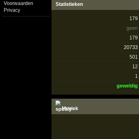
Voorwaarden
Statistieken
Privacy
179
geen
179
20733
501
12
1
geweldig
Muziek