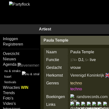
Artiest
Inloggen
Paula Temple
Registreren
Naam
Paula Temple
Overzicht
Nieuws
Functie
DJ,
live
174×
5×
Agenda
Geslacht
vrouw
nu & straks
🇬
Herkomst
Verenigd Koninkrijk
kaart
festivals
Genres
techno
Winacties
WIN
techno
Trends
Boekingen
randsrecords.com
Foto's
Video's
Links
Interviews