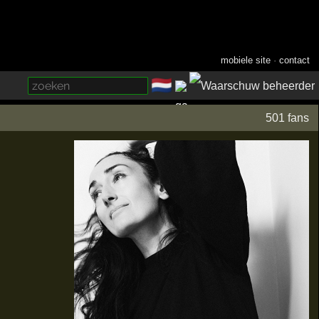
mobiele site
·
contact
🇳🇱
­
501 fans