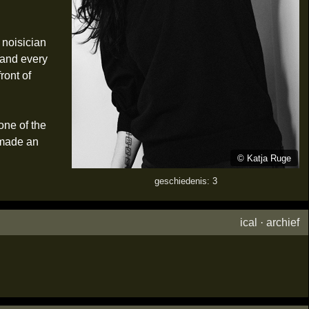
 noisician
 and every
ront of
one of the
 made an
©
Katja Ruge
geschiedenis: 3
ical
·
archief