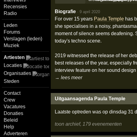
Recensies
Biografie
·
9 april 2020
Radio
For over 15 years
Paula Temple
has b
Leden
she specialises in a noisy, phantasma
Forums
moment of silence seems deafening. 
Verslagen (leden)
today's techno scene.
Muziek
2019 witnessed the release of her debu
Artiesten
best releases of the year, especially
Locaties
interview feature on her sound design f
Organisaties
→ lees meer
Steden
Contact
Uitgaansagenda Paula Temple
Crew
Vacatures
Laatste optreden was op dinsdag 31
Donaties
Beleid
toon archief, 179 evenementen
Help
Adverteren