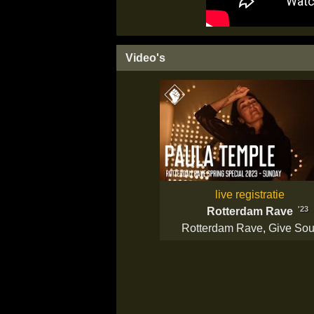
Video's
live registratie
'23
Rotterdam Rave
Rotterdam Rave
,
Give Sou