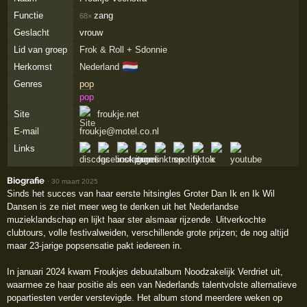
Functie
zang
68×
Geslacht
vrouw
Lid van groep
Frok & Roll + Sdonnie
🇳🇱
Herkomst
Nederland
Genres
pop
pop
Site
froukje.net
E-mail
froukje@motel.co.nl
Links
Biografie
·
30 maart 2025
Sinds het succes van haar eerste hitsingles Groter Dan Ik en Ik Wil
Dansen is ze niet meer weg te denken uit het Nederlandse
muzieklandschap en lijkt haar ster alsmaar rijzende. Uitverkochte
clubtours, volle festivalweiden, verschillende grote prijzen; de nog altijd
maar 23-jarige popsensatie pakt iedereen in.
In januari 2024 kwam Froukjes debuutalbum Noodzakelijk Verdriet uit,
waarmee ze haar positie als een van Nederlands talentvolste alternatieve
popartiesten verder verstevigde. Het album stond meerdere weken op