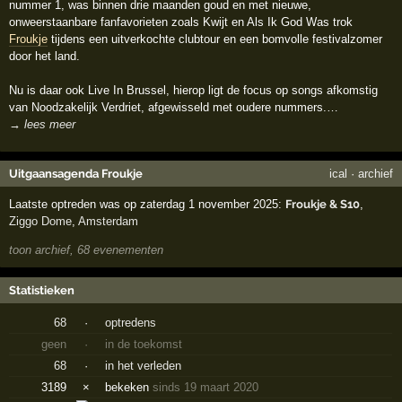
nummer 1, was binnen drie maanden goud en met nieuwe,
onweerstaanbare fanfavorieten zoals Kwijt en Als Ik God Was trok
Froukje
tijdens een uitverkochte clubtour en een bomvolle festivalzomer
door het land.
Nu is daar ook Live In Brussel, hierop ligt de focus op songs afkomstig
van Noodzakelijk Verdriet, afgewisseld met oudere nummers.…
→ lees meer
Uitgaansagenda Froukje
ical
·
archief
Laatste optreden was op zaterdag 1 november 2025:
Froukje & S10
,
Ziggo Dome
,
Amsterdam
toon archief, 68 evenementen
Statistieken
68
·
optredens
geen
·
in de toekomst
68
·
in het verleden
3189
×
bekeken
sinds 19 maart 2020