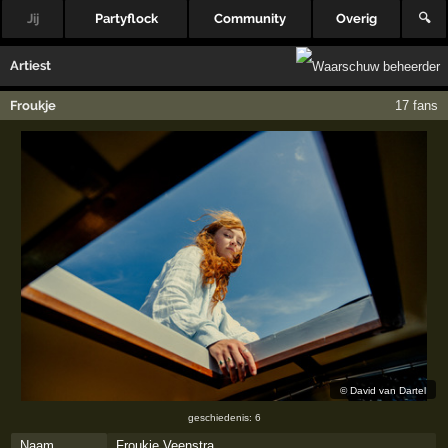
Jij
Partyflock
Community
Overig
🔍
Artiest
Froukje
17 fans
©
David van Dartel
geschiedenis: 6
Naam
Froukje Veenstra