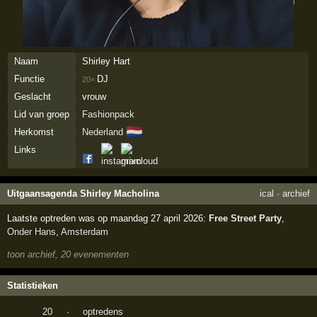
Naam
Shirley Hart
Functie
DJ
20×
Geslacht
vrouw
Lid van groep
Fashionpack
🇳🇱
Herkomst
Nederland
Links
Uitgaansagenda Shirley Macholina
ical
·
archief
Laatste optreden was op maandag 27 april 2026:
Free Street Party
,
Onder Hans
,
Amsterdam
toon archief, 20 evenementen
Statistieken
20
·
optredens