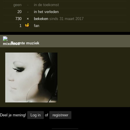
geen
·
in de toekomst
20
·
in het verleden
730
×
bekeken
sinds 31 maart 2017
1
fan
Recente muziek
Deel je mening!
Log in
of
registreer