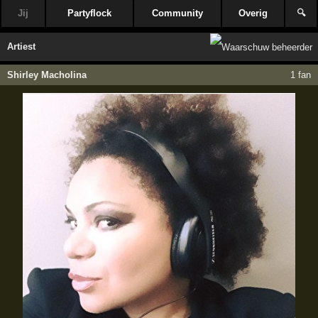
Jij
Partyflock
Community
Overig
🔍
Artiest
Shirley Macholina
1 fan