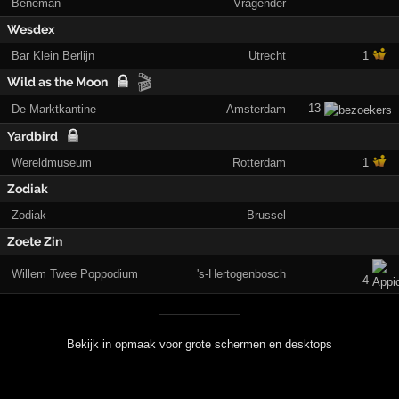
Beneman
Vragender
Wesdex
Bar Klein Berlijn
Utrecht
1
🎬
Wild as the Moon
13
De Marktkantine
Amsterdam
Yardbird
Wereldmuseum
Rotterdam
1
Zodiak
Zodiak
Brussel
Zoete Zin
Willem Twee Poppodium
's-Hertogenbosch
4
Bekijk in opmaak voor grote schermen en desktops