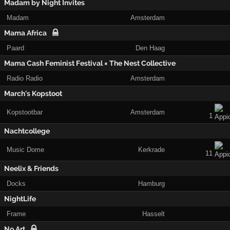
Madam by Night Invites
Madam
Amsterdam
Mama Africa
Paard
Den Haag
Mama Cash Feminist Festival × The Nest Collective
Radio Radio
Amsterdam
March's Kopstoot
Kopstootbar
Amsterdam
1
Nachtcollege
Music Dome
Kerkrade
11
Neelix & Friends
Docks
Hamburg
NightLife
Frame
Hasselt
No Art