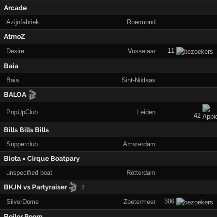
Arcade
Azijnfabriek
Roermond
AtmoZ
11
Desire
Vosselaar
Baia
Baia
Sint-Niklaas
🎬
BALOA
PopUpClub
Leiden
42
Bills Bills Bills
Supperclub
Amsterdam
Biota × Cirque Boatpary
unspecified boat
Rotterdam
🎬
BKJN vs Partyraiser
3
306
SilverDome
Zoetermeer
Boiler Room