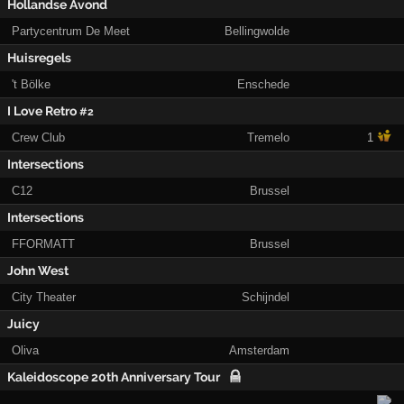
Hollandse Avond
Partycentrum De Meet
Bellingwolde
Huisregels
't Bölke
Enschede
I Love Retro
#2
Crew Club
Tremelo
1
Intersections
C12
Brussel
Intersections
FFORMATT
Brussel
John West
City Theater
Schijndel
Juicy
Oliva
Amsterdam
Kaleidoscope 20th Anniversary Tour