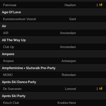
Patronaat
Haarlem
1
Age Of Love
Kunstencentrum Vooruit
Gent
Air
AIR
Amsterdam
All The Way Up
Club Up
Amsterdam
Ampere
Ampere
Antwerpen
Ampfeminine × Slutwalk Pre-Party
MONO
Rotterdam
Après Ski Dance Party
De Soeverein
Lommel
1
Après Ski Party
Kitsch Club
Knokke-Heist