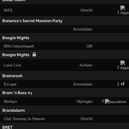
WAS.
Utrecht
1
Bonanza's Secret Mansion Party
Amsterdam
Boogie Nights
DRU Industriepark
Ulft
Boogie Nights
Luxor Live
Arnhem
2
Brainwash
Escape
Amsterdam
2
Bram 'n Bass
#3
3
Merleyn
Nijmegen
Brandalarm
Club Stairway to Heaven
Utrecht
BRET