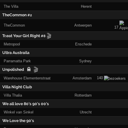
The Villa
Herent
TheCommon
#2
TheCommon
Antwerpen
17
🎬
Tr.eat Your Girl Right
#8
Metropool
Enschede
Ultra Austraila
Parramatta Park
Sydney
🎬
Unpolished
140
Warehouse Elementenstraat
Amsterdam
Villa Night Club
Villa Thalia
Rotterdam
We all love 80's 90's 00's
Winkel van Sinkel
Utrecht
We Love the 90's