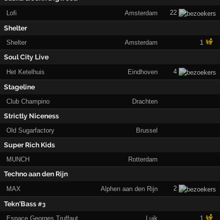
22
Lofi
Amsterdam
Shelter
Shelter
Amsterdam
1
Soul City Live
4
Het Ketelhuis
Eindhoven
Stageline
Club Champino
Drachten
Strictly Niceness
Old Sugarfactory
Brussel
Super Rich Kids
MUNCH
Rotterdam
Techno aan den Rijn
2
MAX
Alphen aan den Rijn
Tekn'Bass
#3
Espace Georges Truffaut
Luik
1