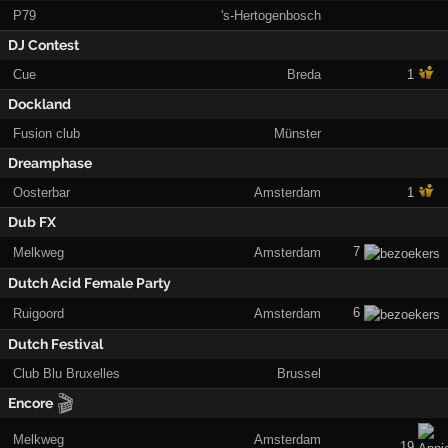
P79
's-Hertogenbosch
DJ Contest
Cue
Breda
1
Dockland
Fusion club
Münster
Dreamphase
Oosterbar
Amsterdam
1
Dub FX
7
Melkweg
Amsterdam
Dutch Acid Female Party
6
Ruigoord
Amsterdam
Dutch Festival
Club Blu Bruxelles
Brussel
🎬
Encore
Melkweg
Amsterdam
19