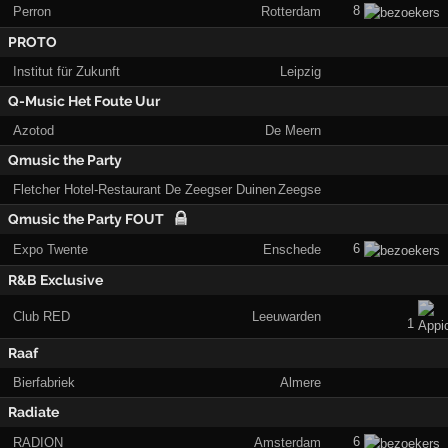
8
Perron
Rotterdam
PROTO
Institut für Zukunft
Leipzig
Q-Music Het Foute Uur
Azotod
De Meern
Qmusic the Party
Fletcher Hotel-Restaurant De Zeegser Duinen
Zeegse
Qmusic the Party FOUT
6
Expo Twente
Enschede
R&B Exclusive
Club RED
Leeuwarden
1
Raaf
Bierfabriek
Almere
Radiate
6
RADION
Amsterdam