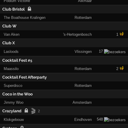
Podium Victorie
Alkmaar
Club Bristol
The Boathouse Kralingen
Rotterdam
Club W
Van Aken
's-Hertogenbosch
1
Club X
17
Lasloods
Vlissingen
Cocktail Fest
#5
Maassilo
Rotterdam
2
Cocktail Fest Afterparty
Superdisco
Rotterdam
Coco in the Woo
Jimmy Woo
Amsterdam
🎬
Crazyland
2
548
Klokgebouw
Eindhoven