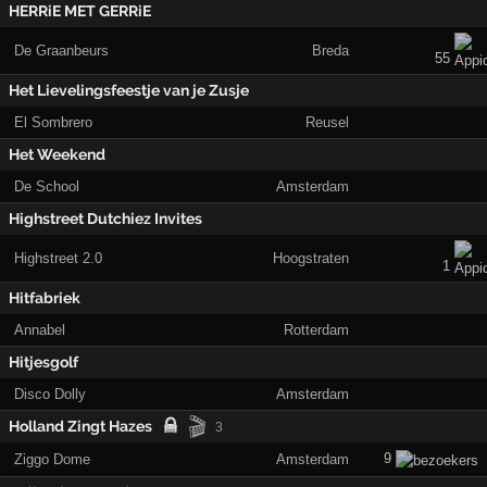
HERRiE MET GERRiE
De Graanbeurs
Breda
55
Het Lievelingsfeestje van je Zusje
El Sombrero
Reusel
Het Weekend
De School
Amsterdam
Highstreet Dutchiez Invites
Highstreet 2.0
Hoogstraten
1
Hitfabriek
Annabel
Rotterdam
Hitjesgolf
Disco Dolly
Amsterdam
🎬
Holland Zingt Hazes
3
9
Ziggo Dome
Amsterdam