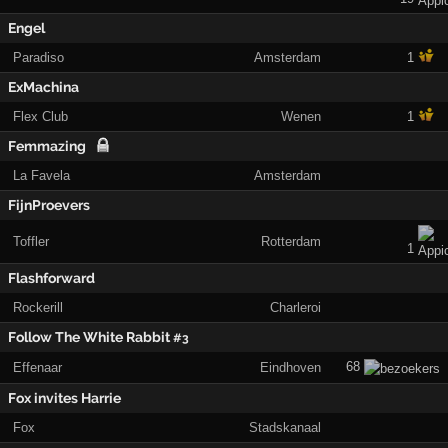
Engel
Paradiso
Amsterdam
1
ExMachina
Flex Club
Wenen
1
Femmazing
La Favela
Amsterdam
FijnProevers
Toffler
Rotterdam
1
Flashforward
Rockerill
Charleroi
Follow The White Rabbit
#3
68
Effenaar
Eindhoven
Fox invites Harrie
Fox
Stadskanaal