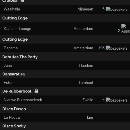
Crotona
5
Waalhalla
Nijmegen
Cutting Edge
Kashmir Lounge
Amsterdam
2
Cutting Edge
708
Panama
Amsterdam
Dabutes The Party
June
Haarlem
Dansarat
#2
Futur
Turnhout
De Rubberboot
6
Nieuwe Buitensocieteit
Zwolle
Disco Dasco
La Rocca
Lier
Disco Snolly