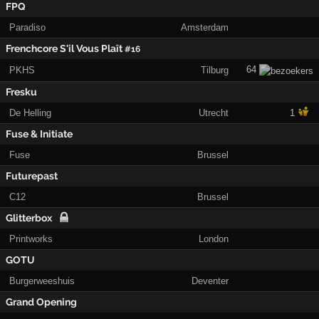
FPQ
Paradiso
Amsterdam
Frenchcore S'il Vous Plaît
#16
64
PKHS
Tilburg
Fresku
De Helling
Utrecht
1
Fuse & Initiate
Fuse
Brussel
Futurepast
C12
Brussel
Glitterbox
Printworks
London
GOTU
Burgerweeshuis
Deventer
Grand Opening