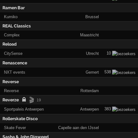
Ramen Bar
Kumiko
Brussel
REAL Classics
Complex
Maastricht
Reload
10
CitySense
Utrecht
Renascence
538
NXT events
Gemert
Reverse
Reverse
Rotterdam
🎬
Reverze
19
383
Sportpaleis Antwerpen
Antwerpen
Rollerskate Disco
Skate Fever
Capelle aan den IJssel
Sasha & John Digweed