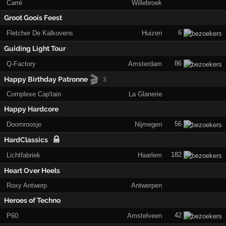
Carré
Willebroek
Groot Goois Feest
6
Fletcher De Kalkovens
Huizen
Guiding Light Tour
86
Q-Factory
Amsterdam
🎬
Happy Birthday Patronne
3
Complexe Cap'tain
La Glanerie
Happy Hardcore
56
Doornroosje
Nijmegen
HardClassics
182
Lichtfabriek
Haarlem
Heart Over Heels
Roxy Antwerp
Antwerpen
Heroes of Techno
42
P60
Amstelveen