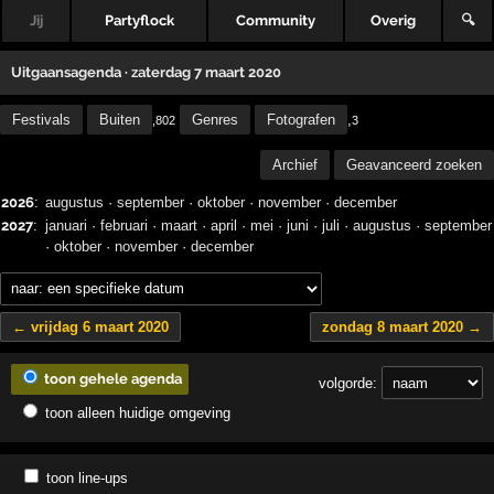
Jij
Partyflock
Community
Overig
🔍
Uitgaansagenda · zaterdag 7 maart 2020
Festivals
Buiten
Genres
Fotografen
,
,802
3
Archief
Geavanceerd zoeken
2026
:
augustus
·
september
·
oktober
·
november
·
december
2027
:
januari
·
februari
·
maart
·
april
·
mei
·
juni
·
juli
·
augustus
·
september
·
oktober
·
november
·
december
← vrijdag 6 maart 2020
zondag 8 maart 2020 →
toon gehele agenda
volgorde:
toon alleen huidige omgeving
toon line-ups