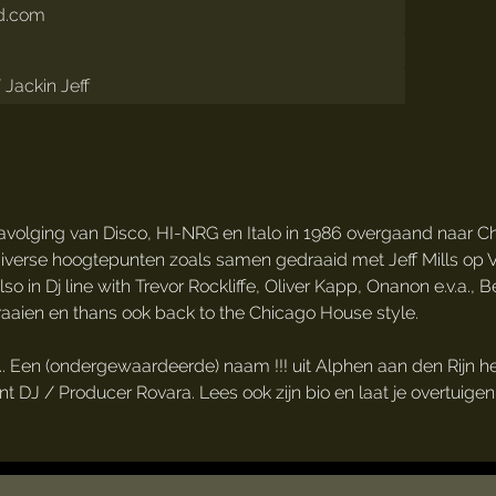
ud.com
Jackin Jeff
navolging van Disco, HI-NRG en Italo in 1986 overgaand naar C
iverse hoogtepunten zoals samen gedraaid met Jeff Mills op VI
in Dj line with Trevor Rockliffe, Oliver Kapp, Onanon e.v.a., Ber
aaien en thans ook back to the Chicago House style.
... Een (ondergewaardeerde) naam !!! uit Alphen aan den Rijn heef
DJ / Producer Rovara. Lees ook zijn bio en laat je overtuigen