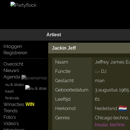
Artiest
Inloggen
Jackin Jeff
Registreren
Naam
Jeffrey James E
Overzicht
Nieuws
Functie
DJ
14×
Agenda
Geslacht
man
nu & straks
Geboortedatum
3 augustus 1965
kaart
festivals
Leeftijd
61
Winacties
WIN
🇳🇱
Herkomst
Nederland
Trends
Foto's
Genres
Chicago techno
Video's
house, techno
Interviews