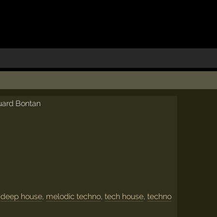
uard Bontan
,
deep house
,
melodic techno
,
tech house
,
techno