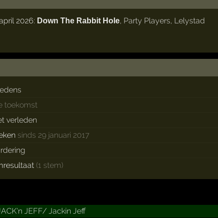
april 2026:
,
Party Players
,
Lelystad
Down The Rabbit Hole
redens
de toekomst
et verleden
eken
sinds 29 januari 2017
rdering
mresultaat
(1 stem)
JACK'n JEFF/­ Jackin Jeff