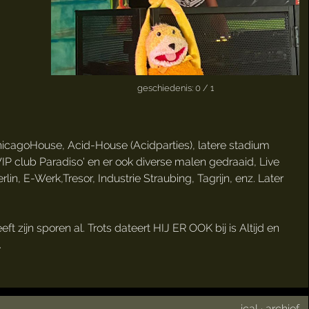
geschiedenis: 0 / 1
hicagoHouse, Acid-House (Acidparties), latere stadium
P club Paradiso' en er ook diverse malen gedraaid, Live
lin, E-Werk,Tresor, Industrie Straubing, Tagrijn, enz. Later
t zijn sporen al. Trots dateert HIJ ER OOK bij is Altijd en
.
ical
·
archief