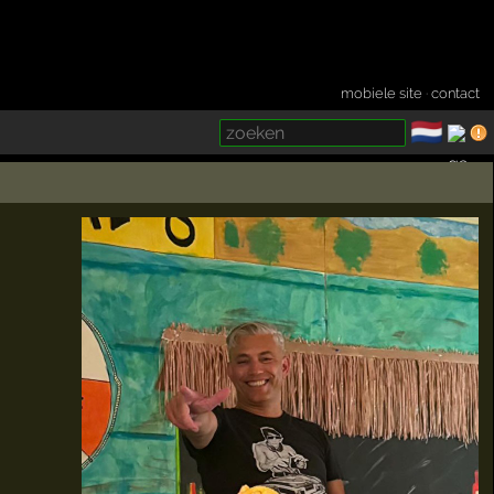
mobiele site
·
contact
🇳🇱
­