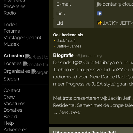
E-mail
jje.bontan@iclo
Recensies
Radio
Link
Lid
JACK'n JEFF/ 
Leden
Forums
Ook herkend als
Verslagen (leden)
Jack 'n Jeff
Muziek
Jeffrey James
Biografie
Artiesten
·
16 januari 2019
DJ sinds 1982,Club Maribaya e.a. In 
Locaties
Techno en Progressive. Lid RoXY en d
Organisaties
radiomixed voor 'New Dance Radio",also 
Steden
meer Progressive (USA style) gaan dr
Contact
Crew
Met trots presenteren wij: Jackin Jeff 
Vacatures
Residental Samen met de Jonge talent 
Donaties
→ lees meer
Beleid
Help
Adverteren
Uitgaansagenda Jackin Jeff