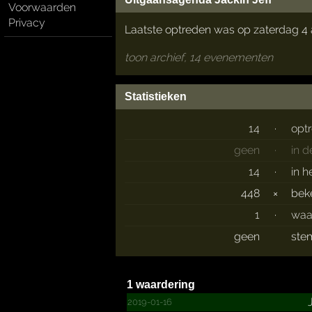
Voorwaarden
Privacy
Laatste optreden was op zaterdag 4 
toon archief, 14 evenementen
Statistieken
14
·
opt
geen
·
in 
14
·
in h
448
×
bek
1
·
waa
geen
ste
1 waardering
2019-01-16