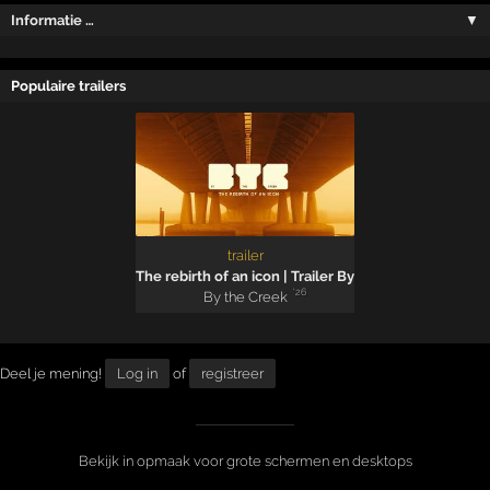
Informatie …
▼
Populaire trailers
trailer
The rebirth of an icon | Trailer By the Creek 2026
'26
By the Creek
Deel je mening!
Log in
of
registreer
Bekijk in opmaak voor grote schermen en desktops