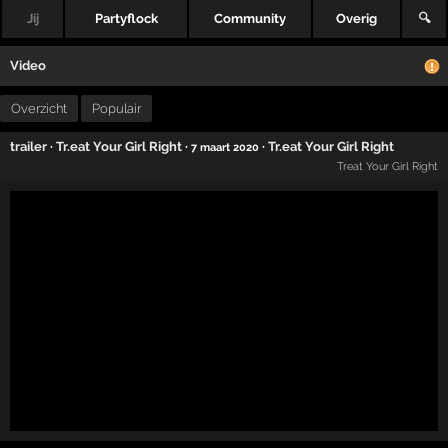
Jij
Partyflock
Community
Overig
🔍
Video
Overzicht
Populair
trailer
·
Tr.eat Your Girl Right
·
·
Tr.eat Your Girl Right
7 maart 2020
Treat Your Girl Right