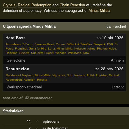
Crypsis
,
Radical Redemption
and
Chain Reaction
will redefine the
definition of supremacy. Witness the savage act of
Minus Militia
Uitgaansagenda Minus Militia
ical
·
archief
Hard Bass
za 10 okt 2026
Atmozfears
,
B-Freqz
,
Brennan Heart
,
Coone
,
D-Block & S-te-Fan
,
Deepack
,
DV8
,
E-
Force
,
Frontliner
,
Gunz for Hire
,
Luna
,
Minus Militia
,
Noisecontrollers
,
Phuture Noize
,
Rebelion
,
Rejecta
,
Sub Zero Project
,
Warface
,
Wildstylez
,
Zany
GelreDome
Arnhem
Resurrexion
za 28 nov 2026
Marshals of Mayhem
,
Minus Militia
,
Nightcraft
,
Nolz
,
Noxiouz
,
Polish Punisher
,
Radical
Redemption
,
Rebelion
,
Rejecta
Werkspoorkathedraal
Utrecht
toon archief, 42 evenementen
Statistieken
44
·
optredens
2
·
in de toekomst