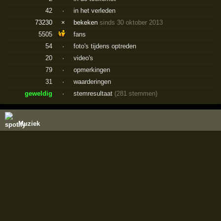
42
·
in het verleden
73230
×
bekeken
sinds 30 oktober 2013
5505
fans
54
·
foto's tijdens optreden
20
·
video's
79
·
opmerkingen
31
·
waarderingen
geweldig
·
stemresultaat
(281 stemmen)
Muziek