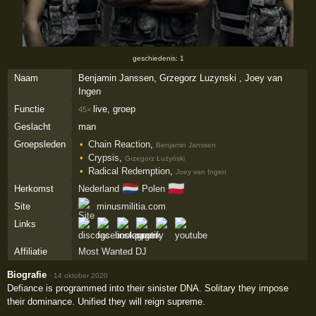
geschiedenis: 1
Naam
Benjamin Janssen, Grzegorz Luzynski , Joey van
Ingen
Functie
live, groep
45×
Geslacht
man
Groepsleden
Chain Reaction
,
Benjamin Janssen
Crypsis
,
Grzegorz Łużyński
Radical Redemption
,
Joey van Ingen
🇳🇱
🇵🇱
Herkomst
Nederland
Polen
Site
minusmilitia.com
Links
Affiliatie
Most Wanted DJ
Biografie
·
14 oktober 2020
Defiance is programmed into their sinister DNA. Solitary they impose
their dominance. Unified they will reign supreme.