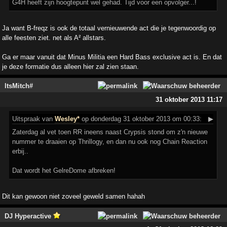
G4H heeft zijn hoogtepunt wel gehad. Tijd voor een opvolger...!
Ja want B-freqz is ook de totaal vernieuwende act die je tegenwoordig op
alle feesten ziet. net als A² allstars.
Ga er maar vanuit dat Minus Militia een Hard Bass exclusive act is. En dat
je deze formatie dus alleen hier zal zien staan.
ltsMitch#
31 oktober 2013 11:17
Uitspraak
van
Wesley*
op donderdag 31 oktober 2013 om 00:33:
▶
Zaterdag al vet toen RR ineens naast Crypsis stond om z'n nieuwe
nummer te draaien op Thrillogy, en dan nu ook nog Chain Reaction
erbij..
Dat wordt het GelreDome afbreken!
Dit kan gewoon niet zoveel geweld samen hahah
DJ Hyperactive