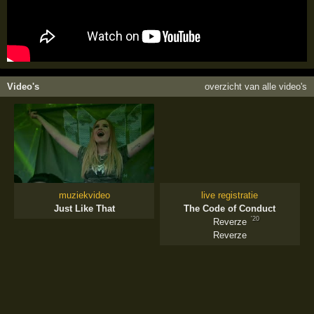
Video's
overzicht van alle video's
muziekvideo
live registratie
Just Like That
The Code of Conduct
'20
Reverze
Reverze