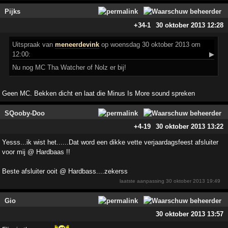
Pijks
+34
-1
30 oktober 2013 12:28
Uitspraak
van
meneerdevink
op woensdag 30 oktober 2013 om
12:00:
▶
Nu nog MC Tha Watcher of Nolz er bij!
Geen MC. Bekken dicht en laat die Minus Is More sound spreken
SQooby-Doo
+4
-19
30 oktober 2013 13:22
Yesss...ik wist het......Dat word een dikke vette verjaardagsfeest afsluiter
voor mij @ Hardbaas !!
Beste afsluiter ooit @ Hardbass....zekerss
laatste aanpassing
30 oktober 2013 19:49
Gio
30 oktober 2013 13:57