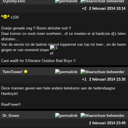
SQooby-Doo
+2
2 februari 2014 10:14
x100
Goeije genade zeg !! Beste afsluiter ooit !!
Daar komen ze nooit meer overheen...of ze moeten er al hardcore dj's laten
afsluiten....
Van de eerste tot de laatste minuut kippenvel van top tot teen , en de haren
gingen er van overeind staan
Cant wai8t for XXlerator Outdoor Bad Boys !!
TwinTower!
+1
2 februari 2014 15:30
Deze mannen geven een hele andere betekenis aan de hedendaagse
Hardstyle!
RawPower!!
Dr_Green
2 februari 2014 23:49