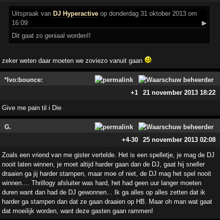
Uitspraak
van
DJ Hyperactive
op donderdag 31 oktober 2013 om
16:09:
▶
Dit gaat zo geniaal worden!!
zeker weten daar moeten we zoviezo vanuit gaan
*Ivo:bounce:
+1
21 november 2013 18:22
Give me pain til i Die
G.
+4
-30
25 november 2013 02:08
Zoals een vriend van me gister vertelde. Het is een spelletje, je mag de DJ
nooit laten winnen, je moet altijd harder gaan dan de DJ, gaat hij sneller
draaien ga jij harder stampen, maar moe of niet, de DJ mag het spel nooit
winnen.... Thrillogy afsluiter was hard, het had geen uur langer moeten
duren want dan had de DJ gewonnen... Ik ga alles op alles zetten dat ik
harder ga stampen dan dat ze gaan draaien op HB. Maar oh man wat gaat
dat moeilijk worden, want deze gasten gaan rammen!