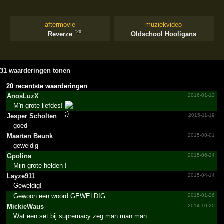
aftermovie
muziekvideo
'20
Reverze
Oldschool Hooligans
31 waarderingen tonen
20 recentste waarderingen
AnosLuzX
2016-01-12
M'n grote liefdes!
Jesper Scholten
2015-11-19
goed
Maarten Beunk
2015-08-01
geweldig
Gpolina
2015-06-24
Mijn grote helden !
Layze911
2015-04-14
Geweldig!
Gewoon een woord GEWELDIG
2015-01-26
MickieWaus
2014-10-20
Wat een set bij supremacy zeg man man man