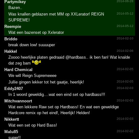
Partymikey
2014-06-28
Bazen..
Was knallen geblazen met MM op XXLerator! REIGN
2014-05-12
SUPREME!
Reempie
2014-05-12
Wat een bazenset op Xxlerator
Briddo
2014-02-10
break down low! suuuuper
Hakkel
2014-02-06
Zoooo heerlijke platen gedraaid @hardbass.. ik ben fan! Wat knalde
dat zeg bam
Hard Chemical
2014-02-05
We will Reign Supremeeee
Jullie gingen lekker tot het gaatje, heerlijk!
2014-02-05
Eddy2407
2014-02-03
In 1 woord geweldig....wat een eind set op hardbass!!!
Mitchv­annoor­t
2014-02-03
Wat een lekkere Raw set op Hardbass! En wat een geweldige
Hardcore remix op het eind!, Heerlijk! Helden!
Nikkertt
2014-02-03
Wat een set op Hard Bass!
Malu85
2014-02-02
super!!