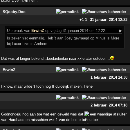
Luxor Live in Arnhem.
SQooby-Doo
+1
-1
31 januari 2014 12:23
Uitspraak
van
ErwinZ
op vrijdag 31 januari 2014 om 12:22:
▶
Is zeker niet eenmalig. Heb 't aan Joey gevraagd op Minus is More
bij Luxor Live in Arnhem.
Dat was al langer bekend...koekieloekie naar xxlerator outdoor....
ErwinZ
1 februari 2014 14:30
I know, maar wilde 't toch nog ff duidelijk maken. Hehe
2 februari 2014 07:18
Godnondeju nog aan toe wat een geweld was dat
een waardige afsluiter
van Hardbass en misschien wel 1 van de beste tot nu toe