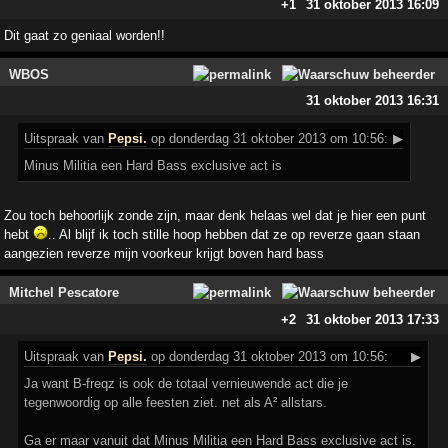
+1
31 oktober 2013 16:09
Dit gaat zo geniaal worden!!
WBOS
31 oktober 2013 16:31
Uitspraak
van
Pepsi.
op donderdag 31 oktober 2013 om 10:56:
▶
Minus Militia een Hard Bass exclusive act is
Zou toch behoorlijk zonde zijn, maar denk helaas wel dat je hier een punt
hebt
.. Al blijf ik toch stille hoop hebben dat ze op reverze gaan staan
aangezien reverze mijn voorkeur krijgt boven hard bass
Mitchel Pescatore
+2
31 oktober 2013 17:33
Uitspraak
van
Pepsi.
op donderdag 31 oktober 2013 om 10:56:
▶
Ja want B-freqz is ook de totaal vernieuwende act die je
tegenwoordig op alle feesten ziet. net als A² allstars.
Ga er maar vanuit dat Minus Militia een Hard Bass exclusive act is.