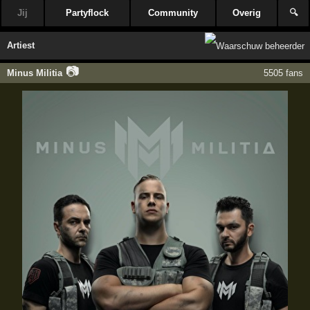
Jij
Partyflock
Community
Overig
🔍
Artiest
📷
Minus Militia
5505 fans