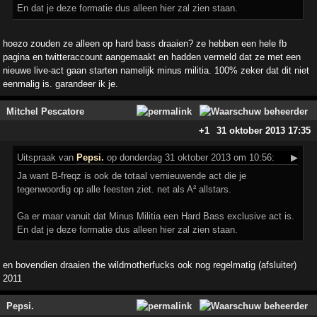
En dat je deze formatie dus alleen hier zal zien staan.
hoezo zouden ze alleen op hard bass draaien? ze hebben een hele fb
pagina en twitteraccount aangemaakt en hadden vermeld dat ze met een
nieuwe live-act gaan starten namelijk minus militia. 100% zeker dat dit niet
eenmalig is. garandeer ik je.
Mitchel Pescatore
+1
31 oktober 2013 17:35
Uitspraak
van
Pepsi.
op donderdag 31 oktober 2013 om 10:56:
▶
Ja want B-freqz is ook de totaal vernieuwende act die je
tegenwoordig op alle feesten ziet. net als A² allstars.
Ga er maar vanuit dat Minus Militia een Hard Bass exclusive act is.
En dat je deze formatie dus alleen hier zal zien staan.
en bovendien draaien the wildmotherfucks ook nog regelmatig (afsluiter)
2011
Pepsi.