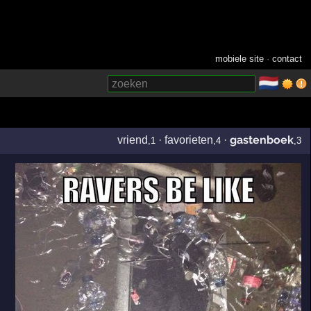
mobiele site
·
contact
🇳🇱
­
gastenboek
vriend
·
favorieten
·
,1
,4
,3