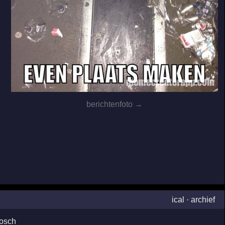
berichtenfoto →
ical
·
archief
bosch