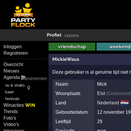
Profiel
· 1353924
vriendschap
weekend
Inloggen
Registreren
MickieWaus
Overzicht
Nieuws
Deze gebruiker is al geruime tijd niet
Agenda
Naam
Mick
nu & straks
kaart
Woonplaats
Elst
(
Gelderland
festivals
🇳🇱
Land
Nederland
WIN
Winacties
Trends
Geboortedatum
12 november 1
Foto's
Leeftijd
29
Video's
Interviews
Geslacht
man