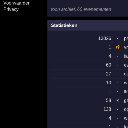
Voorwaarden
Privacy
toon archief, 60 evenementen
Statistieken
13026
·
p
1
v
4
·
f
60
·
e
27
·
o
10
·
w
1
·
fl
58
×
g
138
·
o
4
·
w
1
·
f