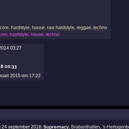
core
,
hardstyle
,
house
,
raw hardstyle
,
reggae
,
techno
ore, hardstyle, house, techno
2014 03:27
18 00:33
nuari 2015 om 17:22
Supremacy
ag 24 september 2016:
,
Brabanthallen
,
's-Hertogen