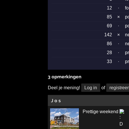
12
·
f
85
×
p
69
·
p
142
×
n
86
·
n
28
·
p
33
·
p
3 opmerkingen
Deel je mening!
Log in
of
registreer
J o s
Prettige weekend