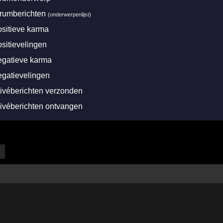
orumberichten
(
onderwerpenlijst
)
ositieve karma
ositievelingen
egatieve karma
egatievelingen
rivéberichten verzonden
rivéberichten ontvangen