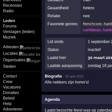
Recensies
Geaardheid
hetero
Radio
Relatie
nee
Leden
Favoriete genres
frenchcore
,
hard
Forums
caribbean, hardc
Verslagen (leden)
Muziek
Lid sinds
1 september 
Artiesten
Status
inactief
Locaties
30 maart 20
Laatst hier
Organisaties
Laatste aanpassing
zondag 18 ja
Steden
Biografie
Contact
·
30 april 2015
Crew
Alle nekkers zijn homo's!
Vacatures
Donaties
Beleid
Agenda
Help
Adverteren
Laatst bezochte feest was op zaterd