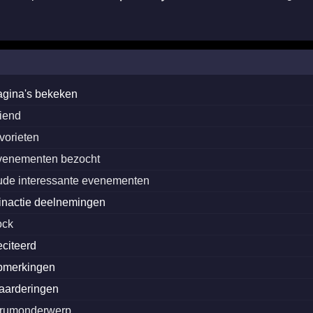
agina's bekeken
riend
avorieten
venementen bezocht
ude interessante evenementen
inactie deelnemingen
ock
eciteerd
pmerkingen
aarderingen
orumonderwerp