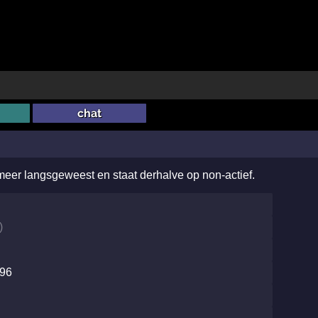
chat
 meer langsgeweest en staat derhalve op non-actief.
)
996