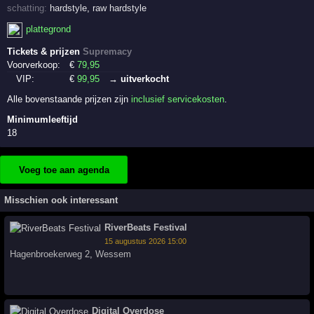
schatting:
hardstyle
,
raw hardstyle
plattegrond
Tickets & prijzen
Supremacy
Voorverkoop:
€
79
,95
VIP:
€
99
,95
→ uitverkocht
Alle bovenstaande prijzen zijn
inclusief servicekosten
.
Minimumleeftijd
18
Voeg toe aan agenda
Misschien ook interessant
RiverBeats Festival
15 augustus 2026 15:00
Hagenbroekerweg 2
,
Wessem
Digital Overdose