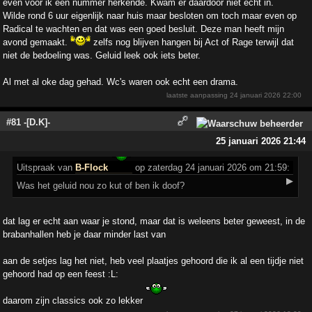
even voor ik een nummer herkende. Kwam er daardoor niet echt in.
Wilde rond 6 uur eigenlijk naar huis maar besloten om toch maar even op
Radical te wachten en dat was een goed besluit. Deze man heeft mijn
avond gemaakt.
zelfs nog blijven hangen bij Act of Rage terwijl dat
niet de bedoeling was. Geluid leek ook iets beter.
Al met al oke dag gehad. Wc's waren ook echt een drama.
laatste aanpassing
24 januari 2026 22:00
#81 -[D.K]-
25 januari 2026 21:44
Uitspraak
van
B-Flock
op zaterdag 24 januari 2026 om 21:59:
▶
Was het geluid nou zo kut of ben ik doof?
dat lag er echt aan waar je stond, maar dat is weleens beter geweest, in de
brabanhallen heb je daar minder last van
aan de setjes lag het niet, heb veel plaatjes gehoord die ik al een tijdje niet
gehoord had op een feest :L:
daarom zijn classics ook zo lekker