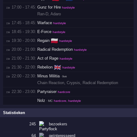
17:00 - 17:45:
Gunz for Hire
za 
hardstyle
Ran-D
,
Adaro
17:45 - 18:45:
Warface
za 
hardstyle
18:45 - 19:30:
E-Force
za 
hardstyle
🇵🇱
19:30 - 20:00:
Regain
za 
hardstyle
20:00 - 21:00:
Radical Redemption
za 
hardstyle
21:00 - 21:30:
Act of Rage
za 
hardstyle
🇬🇧
21:30 - 22:00:
Rebelion
za 
hardstyle
22:00 - 22:30:
Minus Militia
za 
· live
Chain Reaction
,
Crypsis
,
Radical Redemption
22:30 - 23:00:
Partyraiser
za 
hardcore
Nolz
· MC
hardcore, hardstyle
Statistieken
245
bezoekers
64
geïnteresseerd