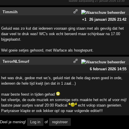
laatste aanpassing
27 januari 2026 13:39
Timmiih
+1
26 januari 2026 21:42
Geluid was zo kut dat iedereen vooraan ging staan met als gevolg dat het
daar veel te druk was! WC's ook echt beroerd maar schijnbaar na 17.00
bijgeplaatst.
Wel goeie setjes gehoord, met Warface als hoogtepunt.
TerrorNLSmurf
6 februari 2026 14:55
het was druk, gedoe met wc's, geluid niet de hele dag even goed in orde,
iedereen de hele tijd kwijt (en dat in 1 zaal...)
maar beste feest in tijden gehad
het sfeertje, de oude muziek en sommige sets maakte het echt af voor mij!
laatste paar uurtjes vanaf 20:00 Radical
echt volop staan genieten.
Partyraiser klapte er ook lekker op! op naar volgende editie!!!
Deel je mening!
Log in
of
registreer