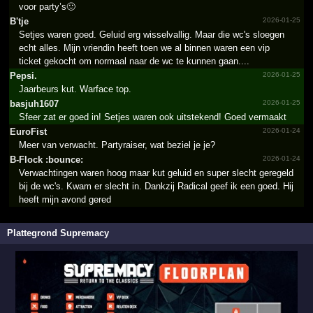
voor party’s🙂
B'tje
2026-01-25
Setjes waren goed. Geluid erg wisselvallig. Maar die wc's sloegen
echt alles. Mijn vriendin heeft toen we al binnen waren een vip
ticket gekocht om normaal naar de wc te kunnen gaan....
Pepsi.
2026-01-25
Jaarbeurs kut. Warface top.
basjuh1607
2026-01-25
Sfeer zat er goed in! Setjes waren ook uitstekend! Goed vermaakt
EuroFist
2026-01-24
Meer van verwacht. Partyraiser, wat beziel je je?
B-Flock :bounce:
2026-01-24
Verwachtingen waren hoog maar kut geluid en super slecht geregeld
bij de wc's. Kwam er slecht in. Dankzij Radical geef ik een goed. Hij
heeft mijn avond gered
Plattegrond Supremacy