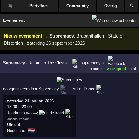
Jij
Partyflock
Community
Overig
🔍
Evenement
Nieuw evenement
→
Supremacy
, Brabanthallen · State of
Distortion · zaterdag 26 september 2026
Supremacy
·
Return To The Classics
supremacy.nl
album
·
zeer goed
·
ical
,6
georganiseerd door
Supremacy
⊂
Art of Dance
zaterdag 24 januari 2026
13:00
–
23:00
Jaarbeurs
(binnen)
Jaarbeursplein 6
Utrecht
🇳🇱
Nederland