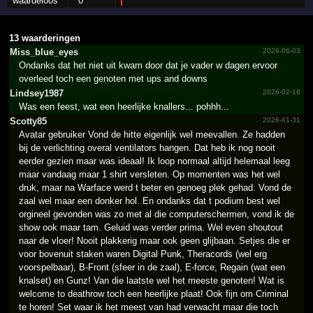
waardeloos
0
13 waarderingen
Miss_­blue_­eyes
2026-06-03
Ondanks dat het niet uit kwam door dat je vader w dagen ervoor
overleed toch een genoten met ups and downs
Lindsey1987
2026-02-16
Was een feest, wat een heerlijke knallers... pohhh...
Scotty85
2026-01-31
Avatar gebruiker Vond de hitte eigenlijk wel meevallen. Ze hadden
bij de verlichting overal ventilators hangen. Dat heb ik nog nooit
eerder gezien maar was ideaal! Ik loop normaal altijd helemaal leeg
maar vandaag maar 1 shirt versleten. Op momenten was het wel
druk, maar na Warface werd t beter en genoeg plek gehad. Vond de
zaal wel maar een donker hol. En ondanks dat t podium best wel
orgineel gevonden was zo met al die computerschermen, vond ik de
show ook maar tam. Geluid was verder prima. Wel even shoutout
naar de vloer! Nooit plakkerig maar ook geen glijbaan. Setjes die er
voor bovenuit staken waren Digital Punk, Theracords (wel erg
voorspelbaar), B-Front (sfeer in de zaal), E-force, Regain (wat een
knalset) en Gunz! Van die laatste wel het meeste genoten! Wat is
welcome to deathrow toch een heerlijke plaat! Ook fijn om Criminal
te horen! Set waar ik het meest van had verwacht maar die toch