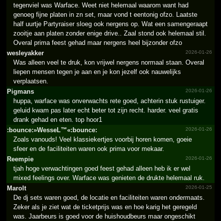
tegenviel was Warface. Weet niet helemaal waarom want had
genoeg fijne platen in zn set, maar vond t eentonig ofzo. Laatste
half uurtje Partyraiser sloeg ook nergens op. Wat een samengeraapt
zooitje aan platen zonder enige drive.. Zaal stond ook helemaal stil.
Overal prima feest gehad maar nergens heel bijzonder ofzo
wesleyakker
2026-01-26
Was alleen veel te druk, kon vrijwel nergens normaal staan. Overal
liepen mensen tegen je aan en je kon jezelf ook nauwelijks
verplaatsen.
Pigmans
2026-01-26
huppa, warface was onverwachts rete goed, achterin stuk rustuiger.
geluid kwam pas later echt beter tot zijn recht. harder. veel gratis
drank gehad en eten. top hoor1
:bounc­e:»Wes­seL™«:­bounce­:
2026-01-26
Zoals vanouds! Veel klassiekertjes voorbij horen komen, goeie
sfeer en de faciliteiten waren ook prima voor mekaar.
Reempie
2026-01-26
tjah hoge verwachtingen goed feest gehad alleen heb ik er wel
mixed feelings over. Warface was genieten de drukte helemaal ruk.
Marolt
2026-01-25
De dj sets waren goed, de locatie en faciliteiten waren ondermaats.
Zeker als je ziet wat de ticketprijs was en hoe karig het geregeld
was. Jaarbeurs is goed voor de huishoudbeurs maar ongeschikt