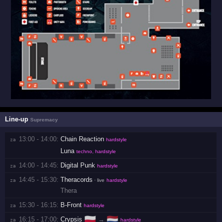
Line-up
Supremacy
13:00 - 14:00:
Chain Reaction
za 
hardstyle
Luna
techno, hardstyle
14:00 - 14:45:
Digital Punk
za 
hardstyle
14:45 - 15:30:
Theracords
za 
· live
hardstyle
Thera
15:30 - 16:15:
B-Front
za 
hardstyle
🇵🇱
🇳🇱
16:15 - 17:00:
Crypsis
→
za 
hardstyle