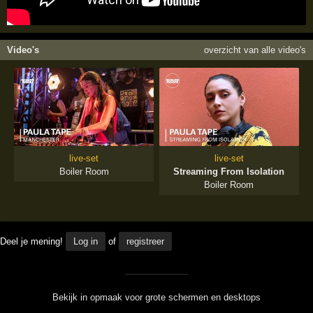
Video's
overzicht van alle video's
live-set
live-set
Boiler Room
Streaming From Isolation
Boiler Room
Deel je mening!
Log in
of
registreer
Bekijk in opmaak voor grote schermen en desktops