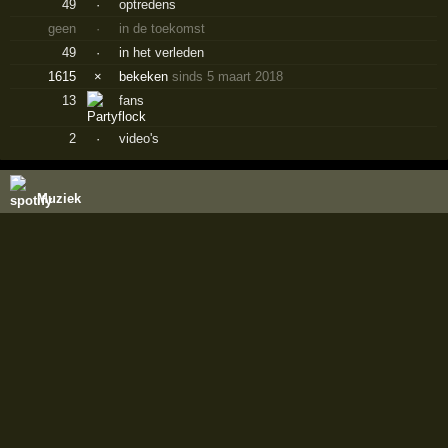
49
·
optredens
geen
·
in de toekomst
49
·
in het verleden
1615
×
bekeken
sinds 5 maart 2018
13
fans
2
·
video's
Muziek