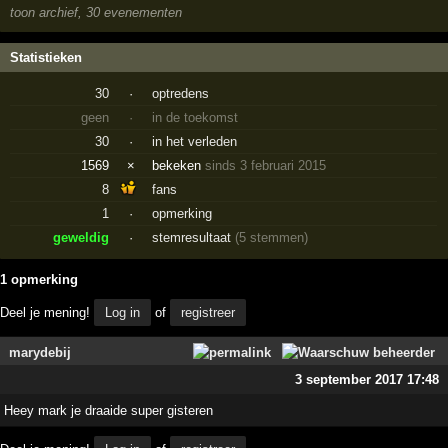
toon archief, 30 evenementen
Statistieken
30
·
optredens
geen
·
in de toekomst
30
·
in het verleden
1569
×
bekeken
sinds 3 februari 2015
8
fans
1
·
opmerking
geweldig
·
stemresultaat
(5 stemmen)
1 opmerking
Deel je mening!
Log in
of
registreer
marydebij
3 september 2017 17:48
Heey mark je draaide super gisteren