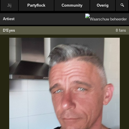
Jij
Partyflock
Community
Overig
🔍
Artiest
D'Eyes
8 fans