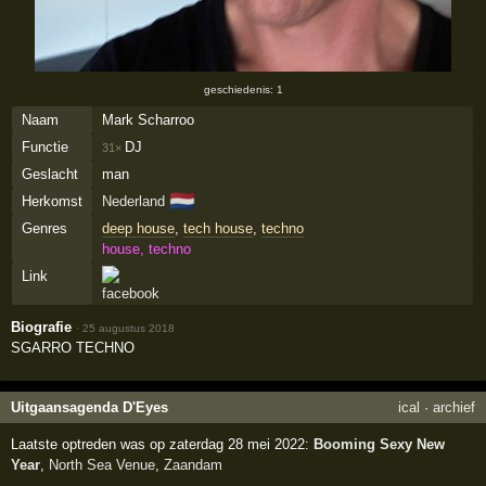
geschiedenis: 1
Naam
Mark Scharroo
Functie
DJ
31×
Geslacht
man
🇳🇱
Herkomst
Nederland
Genres
deep house
,
tech house
,
techno
house, techno
Link
Biografie
·
25 augustus 2018
SGARRO TECHNO
Uitgaansagenda D'Eyes
ical
·
archief
Laatste optreden was op zaterdag 28 mei 2022:
Booming Sexy New
Year
,
North Sea Venue
,
Zaandam