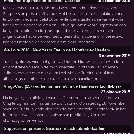
Final info Suppression presents Gearbox
15 december 2015
Raw hardstyle puristen! Komend weekend is het eindelijk tijd voor
Suppression presents Gearbox. Het belooft een spectaculaire avond
te worden met maar liefst 15 buitenlandse artiesten waarvan vijf voor
het eerst in Nederland draaien. Heb je gekozen voor Suppression dan
kun je een toffe locatie, goed geluid en knalharde sets met veel
ongehoorde tracks verwachten. Uiteraard zijn jullie enorm benieuwd
naar de timetable en presenteren ze deze met trots.
1
We Love 2016 · New Years Eve in de Lichtfabriek Haarlem
6 november 2015
Traditiegetrouw vindt het grootste Oud en Nieuw feest van Haarlem
en omstreken plaats in de monumentale Lichtfabriek. 17 artiesten
zullen verspreid over drie zalen (inclusief de Turbinehal) tot in de
allervroegste uurtjes knallend het nieuwe jaar inluiden.
1
Vingt-Cinq (25+) editie nummer #8 in de Haarlemse Lichtfabriek
23 oktober 2015
Na het jaarlijkse uitstapje naar het Bloemendaalse strand, keert Vingt-
Cinq terug naar de Haarlemse Lichtfabriek. Op zaterdag 28 november
staat het Oliehuis, onderdeel van de monumentale Lichtfabriek, in het
teken van kwaliteitshouse, volwassen publiek (25+) en een
champagne- en wijnbar.
Suppression presents Gearbox in Lichtfabriek Haarlem