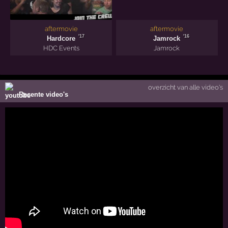
aftermovie
aftermovie
'17
'16
Hardcore
Jamrock
HDC Events
Jamrock
overzicht van alle video's
Recente video's