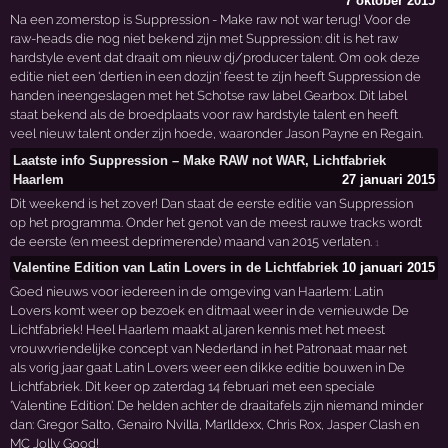
7 oktober 2015
Na een zomerstop is Suppression - Make raw not war terug! Voor de
raw-heads die nog niet bekend zijn met Suppression: dit is het raw
hardstyle event dat draait om nieuw dj/producer talent. Om ook deze
editie niet een 'dertien in een dozijn' feest te zijn heeft Suppression de
handen ineengeslagen met het Schotse raw label Gearbox. Dit label
staat bekend als de broedplaats voor raw hardstyle talent en heeft
veel nieuw talent onder zijn hoede, waaronder Jason Payne en Regain.
Laatste info Suppression – Make RAW not WAR, Lichtfabriek
Haarlem
27 januari 2015
Dit weekend is het zover! Dan staat de eerste editie van Suppression
op het programma. Onder het genot van de meest rauwe tracks wordt
de eerste (en meest deprimerende) maand van 2015 verlaten.
1
Valentine Edition van Latin Lovers in de Lichtfabriek
10 januari 2015
Goed nieuws voor iedereen in de omgeving van Haarlem: Latin
Lovers komt weer op bezoek en ditmaal weer in de vernieuwde De
Lichtfabriek! Heel Haarlem maakt al jaren kennis met het meest
vrouwvriendelijke concept van Nederland in het Patronaat maar net
als vorig jaar gaat Latin Lovers weer een dikke editie bouwen in De
Lichtfabriek. Dit keer op zaterdag 14 februari met een speciale
'Valentine Edition'. De helden achter de draaitafels zijn niemand minder
dan: Gregor Salto, Genairo Nvilla, Marlldexx, Chris Rox, Jasper Clash en
MC Jolly Good!