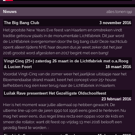
Nieuws
alles tonen
(99)
The Big Bang Club
3 november 2016
Het grootste New Years Eve feest van Haarlem en omstreken vindt
traditie getrouw plaats in de monumentale Lichtfabriek. Dit jaar word
de Lichtfabriek overgenomen door the big bang club! Deze nachtclub
opent alleen tijdens NYE haar deuren dus je weet zeker dat het jaar
2016 grootst word afgesloten en 2017 begint met een bang!
Vingt-Cinq (25+) zaterdag 26 maart in de Lichtfabriek met o.a.Roog
& Lucien Foort
18 maart 2016
Voordat Vingt-Cinq van de zomer weer het jaarlijkse uitstapje naar het
Bloemendaalse strand maakt, keert het concept voor 25+ house
liefhebbers nog één keer terug naar de Lichtfabriek in Haarlem.
Luilak Rave presenteert Het Gezelligste Oldschoolfeest
23 februari 2016
Hier is het moment waar jullie allemaal op hebben gewacht. De
ultieme line-up om de jaren 1990 tot 1996 eens goed te herleven. Nu
mag het weer eens, dus regel linea recta een oppas voor de kids en
smeer die rollator, want dit feest op vrijdag 13 mei 2016 belooft een
gezellig feest te worden.
2