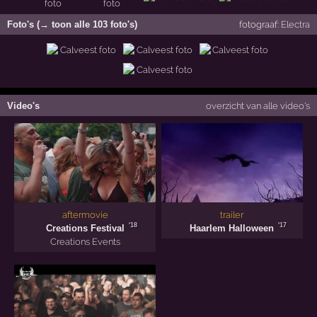
Foto's (→ toon alle 103 foto's)
fotograaf:
Electra
Video's
overzicht van alle video's
aftermovie
trailer
'18
'17
Creations Festival
Haarlem Halloween
Creations Events