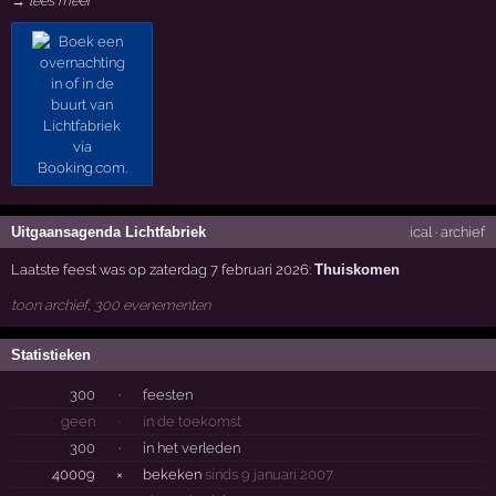
→ lees meer
Uitgaansagenda Lichtfabriek
ical
·
archief
Laatste feest was op zaterdag 7 februari 2026:
Thuiskomen
toon archief, 300 evenementen
Statistieken
300
·
feesten
geen
·
in de toekomst
300
·
in het verleden
40009
×
bekeken
sinds 9 januari 2007