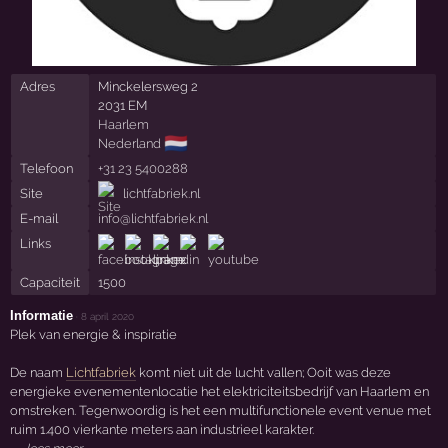
Adres
Minckelersweg 2
2031 EM
Haarlem
🇳🇱
Nederland
Telefoon
+31 23 5400288
Site
lichtfabriek.nl
E-mail
info@lichtfabriek.nl
Links
Capaciteit
1500
Informatie
·
8 april 2020
Plek van energie & inspiratie
De naam
Lichtfabriek
komt niet uit de lucht vallen; Ooit was deze
energieke evenementenlocatie het elektriciteitsbedrijf van Haarlem en
omstreken. Tegenwoordig is het een multifunctionele event venue met
ruim 1.400 vierkante meters aan industrieel karakter.