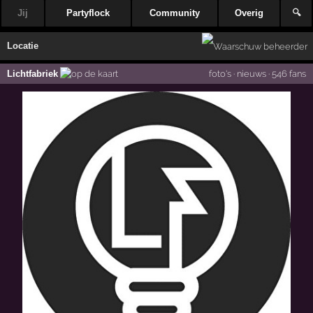
Jij
Partyflock
Community
Overig
🔍
Locatie
Lichtfabriek
foto's
·
nieuws
·
546 fans