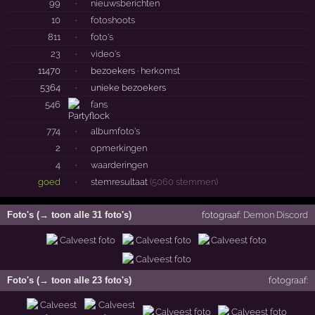
99
·
nieuwsberichten
10
·
fotoshoots
811
·
foto's
23
·
video's
11470
·
bezoekers ·
herkomst
5364
·
unieke bezoekers
546
fans
774
·
albumfoto's
2
·
opmerkingen
4
·
waarderingen
goed
·
stemresultaat
(5060 stemmen)
Foto's (→ toon alle 31 foto's)
fotograaf:
Demon Discord
Foto's (→ toon alle 23 foto's)
fotograaf: