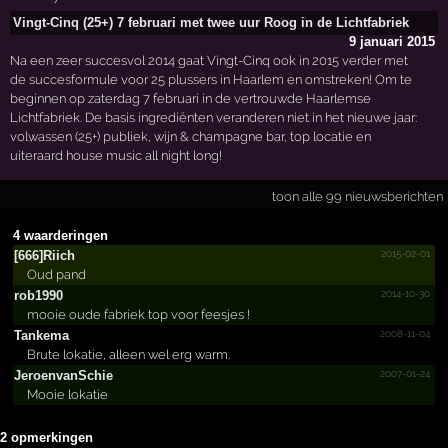
Vingt-Cinq (25+) 7 februari met twee uur Roog in de Lichtfabriek
9 januari 2015
Na een zeer succesvol 2014 gaat Vingt-Cinq ook in 2015 verder met
de succesformule voor 25 plussers in Haarlem en omstreken! Om te
beginnen op zaterdag 7 februari in de vertrouwde Haarlemse
Lichtfabriek. De basis ingrediënten veranderen niet in het nieuwe jaar:
volwassen (25+) publiek, wijn & champagne bar, top locatie en
uiteraard house music all night long!
toon alle 99 nieuwsberichten
4 waarderingen
2015-02-01
[666]Riich
Oud pand
2014-10-30
rob1990
mooie oude fabriek top voor feesjes !
2008-11-04
Tankema
Brute lokatie, alleen wel erg warm.
2007-01-24
Jeroen­vanSch­ie
Mooie lokatie
2 opmerkingen