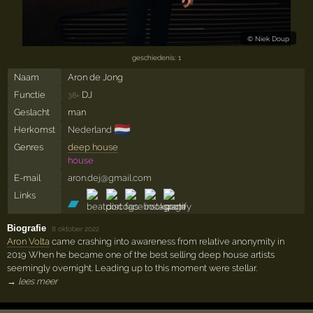
©
Niek Doup
geschiedenis: 1
Naam
Aron de Jong
Functie
DJ
38×
Geslacht
man
🇳🇱
Herkomst
Nederland
Genres
deep house
house
E-mail
aron.dej@gmail.com
Links
Biografie
·
8 oktober 2022
Aron Volta
came crashing into awareness from relative anonymity in
2019 When he became one of the best selling deep house artists
seemingly overnight. Leading up to this moment were stellar.
→ lees meer