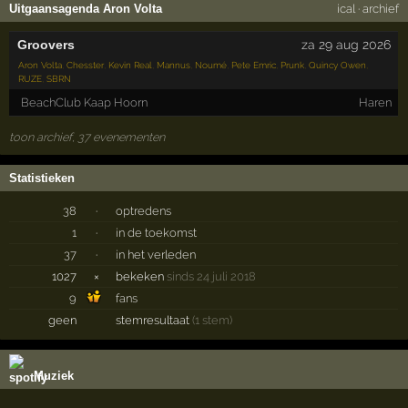
Uitgaansagenda Aron Volta
ical
·
archief
Groovers
za 29 aug 2026
Aron Volta
,
Chesster
,
Kevin Real
,
Mannus
,
Noumé
,
Pete Emric
,
Prunk
,
Quincy Owen
,
RUZE
,
SBRN
BeachClub Kaap Hoorn
Haren
toon archief, 37 evenementen
Statistieken
38
·
optredens
1
·
in de toekomst
37
·
in het verleden
1027
×
bekeken
sinds 24 juli 2018
9
fans
geen
stemresultaat
(1 stem)
Muziek