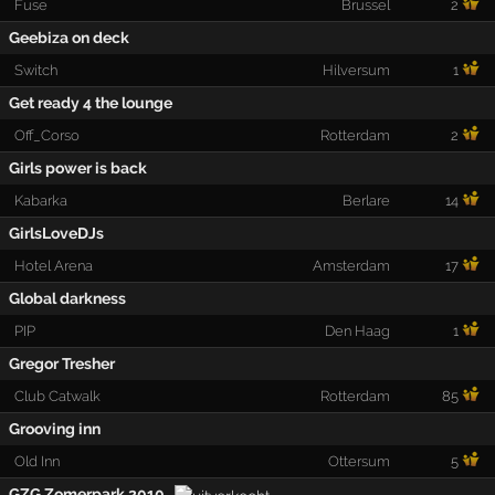
Fuse
Brussel
2
Geebiza on deck
Switch
Hilversum
1
Get ready 4 the lounge
Off_Corso
Rotterdam
2
Girls power is back
Kabarka
Berlare
14
GirlsLoveDJs
Hotel Arena
Amsterdam
17
Global darkness
PIP
Den Haag
1
Gregor Tresher
Club Catwalk
Rotterdam
85
Grooving inn
Old Inn
Ottersum
5
GZG Zomerpark 2010