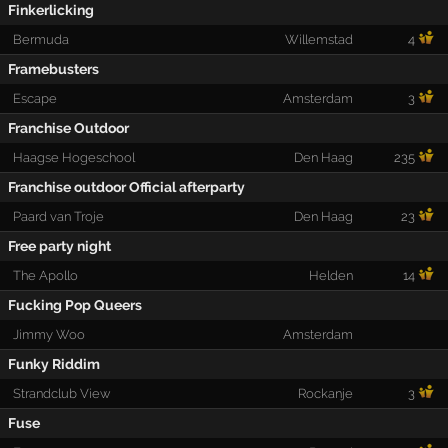
Finkerlicking
Bermuda
Willemstad
4
Framebusters
Escape
Amsterdam
3
Franchise Outdoor
Haagse Hogeschool
Den Haag
235
Franchise outdoor Official afterparty
Paard van Troje
Den Haag
23
Free party night
The Apollo
Helden
14
Fucking Pop Queers
Jimmy Woo
Amsterdam
Funky Riddim
Strandclub View
Rockanje
3
Fuse