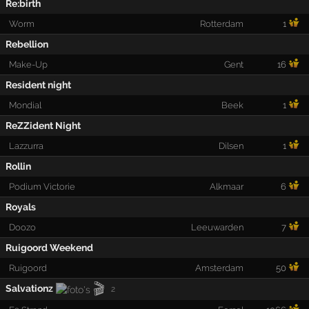
Re:birth
Worm
Rotterdam
1
Rebellion
Make-Up
Gent
16
Resident night
Mondial
Beek
1
ReZZident Night
Lazzurra
Dilsen
1
Rollin
Podium Victorie
Alkmaar
6
Royals
Doozo
Leeuwarden
7
Ruigoord Weekend
Ruigoord
Amsterdam
50
🎬
Salvationz
2