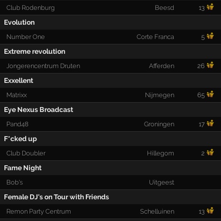
Club Rodenburg
Beesd
13
Evolution
Number One
Corte Franca
5
Extreme revolution
Jongerencentrum Druten
Afferden
26
Exxellent
Matrixx
Nijmegen
65
Eye Nexus Broadcast
Pand48
Groningen
17
F*cked up
Club Doubler
Hillegom
2
Fame Night
Bob's
Uitgeest
Female DJ's on Tour with Friends
Remon Party Centrum
Schelluinen
13