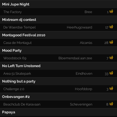
Mini Jupe Night
The Factory
Bree
1
Mixtream dj contest
De Waerdse Tempel
Heerhugowaard
17
Montagood Festival 2010
Casa de Montagut
Alcarràs
28
Mood Party
Woodstock 69
Bloemendaal aan zee
7
No Left Turn Unstoned
Area 51 Skatepark
Eindhoven
33
Nothing but a party
Challenge 2.0
Hoofddorp
3
Onbevangen #2
Beachclub De Karavaan
Scheveningen
8
Papaya