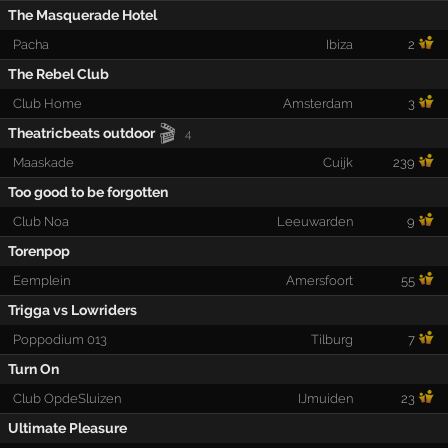
The Masquerade Hotel
Pacha
Ibiza
2
The Rebel Club
Club Home
Amsterdam
3
🎬
Theatricbeats outdoor
4
Maaskade
Cuijk
239
Too good to be forgotten
Club Noa
Leeuwarden
9
Torenpop
Eemplein
Amersfoort
55
Trigga vs Lowriders
Poppodium 013
Tilburg
7
Turn On
Club OpdeSluizen
IJmuiden
23
Ultimate Pleasure