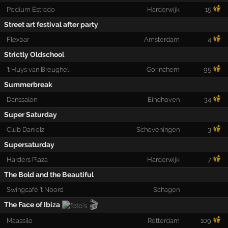
Podium Estrado
Harderwijk
15
Street art festival after party
Flexbar
Amsterdam
4
Strictly Oldschool
't Huys van Breughel
Gorinchem
95
Summerbreak
Danssalon
Eindhoven
34
Super Saturday
Club Danielz
Scheveningen
3
Supersaturday
Harders Plaza
Harderwijk
7
The Bold and the Beautiful
Swingcafé 't Noord
Schagen
🎬
The Face of Ibiza
Maassilo
Rotterdam
109