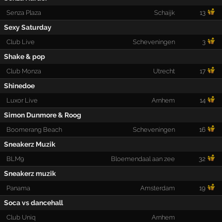
Senza Plaza
Schaijk
13
Sexy Saturday
Club Live
Scheveningen
3
Shake & pop
Club Monza
Utrecht
17
Shinedoe
Luxor Live
Arnhem
14
Simon Dunmore & Roog
Boomerang Beach
Scheveningen
16
Sneakerz Muzik
BLM9
Bloemendaal aan zee
32
Sneakerz muzik
Panama
Amsterdam
19
Soca vs dancehall
Club Uniq
Arnhem