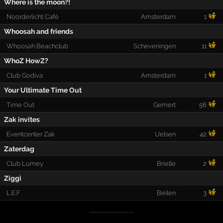
Where is the moon?!
Noorderlicht Café
Amsterdam
1
Whoosah and friends
Whoosah Beachclub
Scheveningen
11
WhoZ HowZ?
Club Godiva
Amsterdam
1
Your Ultimate Time Out
Time Out
Gemert
56
Zak invites
Eventcenter Zak
Uelsen
42
Zaterdag
Club Lumey
Brielle
2
Ziggi
L.E.F
Beilen
3