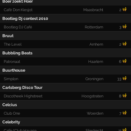
Boer zoekt Hoer
Café Don Kiesjot
Maasbracht
2
Bootleg Dj contest 2010
Bootleg DJ Café
Rotterdam
3
Bruut
The Level
Arnhem
2
Bubbling Beats
Patronaat
Haarlem
6
Buurthouse
Simplon
Groningen
33
Carlsberg Disco Tour
Discotheek Highstreet
Hoogstraten
8
Celcius
Club One
Woerden
7
Celebrity
Café/Club Havana
Sliedrecht
11