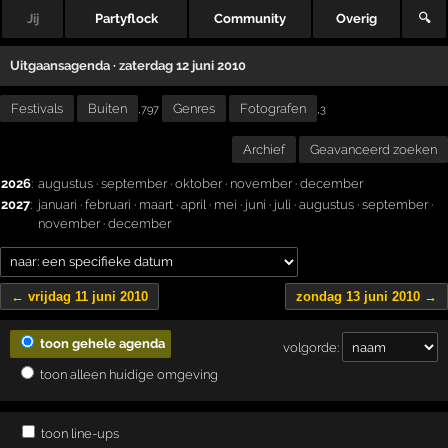
Jij
Partyflock
Community
Overig
🔍
Uitgaansagenda · zaterdag 12 juni 2010
Festivals
Buiten
Genres
Fotografen
,
,797
3
Archief
Geavanceerd zoeken
2026
:
augustus
·
september
·
oktober
·
november
·
december
2027
:
januari
·
februari
·
maart
·
april
·
mei
·
juni
·
juli
·
augustus
·
september
·
november
·
december
← vrijdag 11 juni 2010
zondag 13 juni 2010 →
toon gehele agenda
volgorde:
toon alleen huidige omgeving
toon line-ups