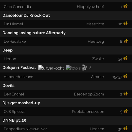
Club Concordia
Hippolytushoef
1
Dancetour DJ Knock Out
D'n Hiemel
Maastricht
10
Dancing loving nature Afterparty
De Radstake
Heelweg
8
Deep
Hedon
Zwolle
34
🎬
Defqon.1 Festival
8
Almeerderstrand
Almere
15237
Devils
Den Enghel
Bergen op Zoom
2
Dj's get mashed-up
OJS Splotsz
Roelofarendsveen
5
DNNB pt. 25
Poppodium Nieuwe Nor
Heerlen
30