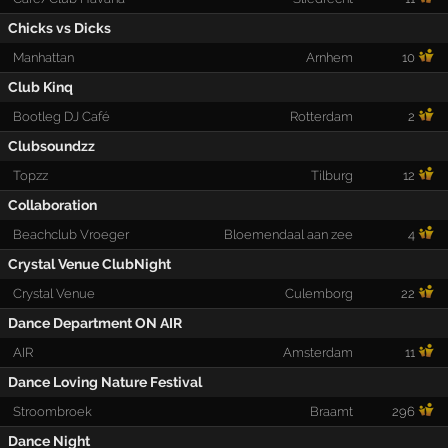
Chicks vs Dicks
Manhattan
Arnhem
10
Club Kinq
Bootleg DJ Café
Rotterdam
2
Clubsoundzz
Topzz
Tilburg
12
Collaboration
Beachclub Vroeger
Bloemendaal aan zee
4
Crystal Venue ClubNight
Crystal Venue
Culemborg
22
Dance Department ON AIR
AIR
Amsterdam
11
Dance Loving Nature Festival
Stroombroek
Braamt
296
Dance Night