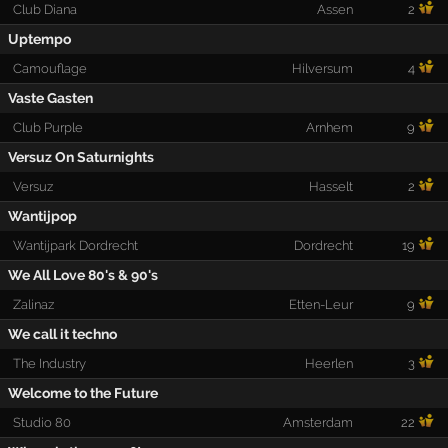
Club Diana
Assen
2
Uptempo
Camouflage
Hilversum
4
Vaste Gasten
Club Purple
Arnhem
9
Versuz On Saturnights
Versuz
Hasselt
2
Wantijpop
Wantijpark Dordrecht
Dordrecht
19
We All Love 80's & 90's
Zalinaz
Etten-Leur
9
We call it techno
The Industry
Heerlen
3
Welcome to the Future
Studio 80
Amsterdam
22