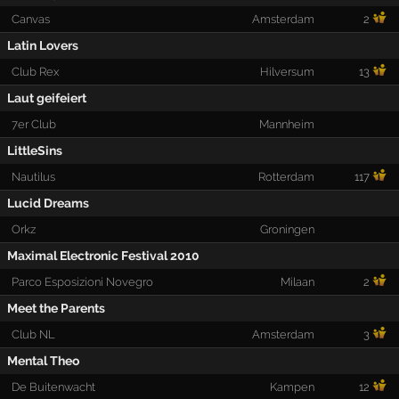
Canvas
Amsterdam
2
Latin Lovers
Club Rex
Hilversum
13
Laut geifeiert
7er Club
Mannheim
LittleSins
Nautilus
Rotterdam
117
Lucid Dreams
Orkz
Groningen
Maximal Electronic Festival 2010
Parco Esposizioni Novegro
Milaan
2
Meet the Parents
Club NL
Amsterdam
3
Mental Theo
De Buitenwacht
Kampen
12