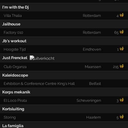
I'm with the Dj
Villa Thalia
Rotterdam
4
Jailhouse
Factory 010
Rotterdam
65
Jb's workout
Hoogste Tijd
Eindhoven
1
Just Frenckel
Club Organza
Maarssen
215
Kaleidoscope
Exhibition & Conference Centre King's Hall
Belfast
Korps mekanik
El Loco Pirata
Scheveningen
3
Kortsluiting
Storing
Haarlem
5
La famiglia