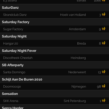
E3 Strand
Eersel
1066
SaturDanz
Strandclub Danz
Hoek van Holland
3
Saturday Factory
Sugar Factory
Amsterdam
9
Saturday Night
Hangar 20
Breda
8
Saturday Night Fever
Discotheek Cheetah
Heinsberg
SB Afterparty
Santa Domingo
Nederweert
13
Schijt Aan De Buren 2010
Doornroosje
Nijmegen
98
Sensation
SKK Arena
Sint Petersburg
1
Senza Harder