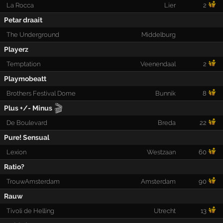
La Rocca
Lier
2
Petar draait
The Underground
Middelburg
Playerz
Temptation
Veenendaal
2
Playmobeatt
Brothers Festival Dome
Bunnik
8
🎬
Plus +/- Minus
De Boulevard
Breda
22
Pure! Sensual
Lexion
Westzaan
60
Ratio?
TrouwAmsterdam
Amsterdam
90
Rauw
Tivoli de Helling
Utrecht
13