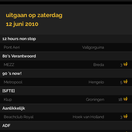
uitgaan op
zaterdag
12 juni 2010
12 hours non stop
Pont Aeri
Vallgorguina
80's Verantwoord
MEZZ
Breda
3
90 's now!
Metropool
Hengelo
5
[SFTE]
Klup
Groningen
18
Aanlikkelijk
Beachclub Royal
Hoek van Holland
3
ADF