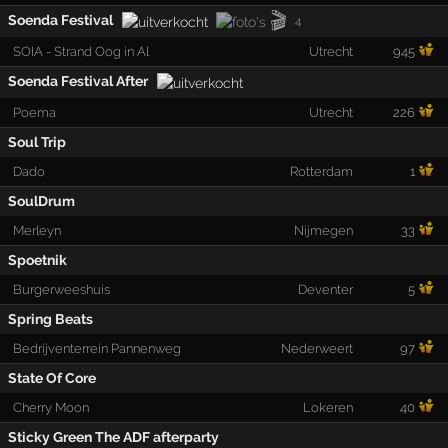
🎬
Soenda Festival
4
SOIA - Strand Oog in Al
Utrecht
945
Soenda Festival After
Poema
Utrecht
226
Soul Trip
Dado
Rotterdam
1
SoulDrum
Merleyn
Nijmegen
33
Spoetnik
Burgerweeshuis
Deventer
5
Spring Beats
Bedrijventerrein Pannenweg
Nederweert
97
State Of Core
Cherry Moon
Lokeren
40
Sticky Green The ADF afterparty