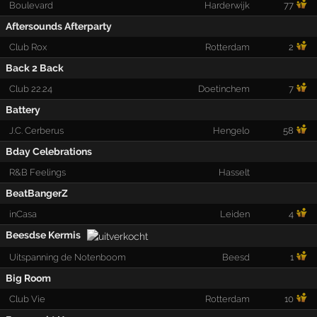
Boulevard
Harderwijk
77
Aftersounds Afterparty
Club Rox
Rotterdam
2
Back 2 Back
Club 22.24
Doetinchem
7
Battery
J.C. Cerberus
Hengelo
58
Bday Celebrations
R&B Feelings
Hasselt
BeatBangerZ
inCasa
Leiden
4
Beesdse Kermis
Uitspanning de Notenboom
Beesd
1
Big Room
Club Vie
Rotterdam
10