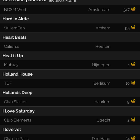
NDSM-Werf
Amsterdam
347
Hard in Aktie
WillemEen
Arnhem
95
Heart Beats
Caliente
Heerlen
Heat it Up
Klub123
Nijmegen
4
Holland House
TDF
Berlikum
10
Hollands Deep
Club Stalker
Haarlem
9
I Love Saturday
Club Elements
Utrecht
2
I love vet
Club Le Paris
Den Haag
34