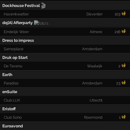
🎬
Dockhouse Festival
Havenkwartier
Deventer
103
dq[A] Afterparty
Eindelijk Weer
Almere
216
Dress to impress
Sameplace
Amsterdam
Druk op Start
De Tavenu
Waalwijk
2
Earth
Paradiso
Amsterdam
23
enSuite
Club LUX
Utrecht
Eristoff
Club Soho
Roermond
1
Euroavond