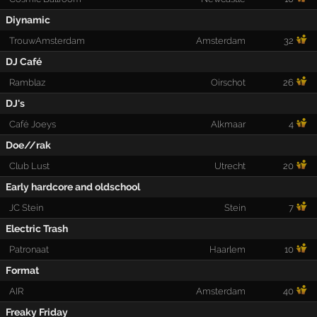
Diynamic
TrouwAmsterdam
Amsterdam
32
DJ Café
Ramblaz
Oirschot
26
DJ's
Café Joeys
Alkmaar
4
Doe//rak
Club Lust
Utrecht
20
Early hardcore and oldschool
JC Stein
Stein
7
Electric Trash
Patronaat
Haarlem
10
Format
AIR
Amsterdam
40
Freaky Friday