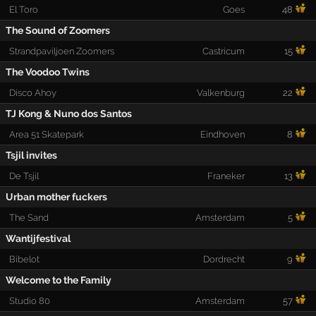
El Toro
Goes
48
The Sound of Zoomers
Strandpaviljoen Zoomers
Castricum
15
The Voodoo Twins
Disco Ahoy
Valkenburg
22
TJ Kong & Nuno dos Santos
Area 51 Skatepark
Eindhoven
8
Tsjil invites
De Tsjil
Franeker
13
Urban mother fuckers
The Sand
Amsterdam
5
Wantijfestival
Bibelot
Dordrecht
9
Welcome to the Family
Studio 80
Amsterdam
57