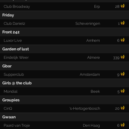
Club Broadway
Erp
28
Friday
Club Danielz
Scheveningen
1
Front 242
Luxor Live
Arnhem
6
Garden of lust
Eindelijk Weer
Almere
339
Gbar
Supperclub
Amsterdam
9
Girls @ the club
Mondial
Beek
5
Groupies
CinQ
's-Hertogenbosch
20
Gwaan
Paard van Troje
Den Haag
6