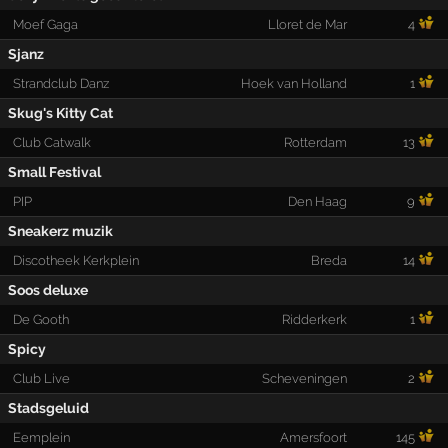
Moef Gaga
Lloret de Mar
4
Sjanz
Strandclub Danz
Hoek van Holland
1
Skug's Kitty Cat
Club Catwalk
Rotterdam
13
Small Festival
PIP
Den Haag
9
Sneakerz muzik
Discotheek Kerkplein
Breda
14
Soos deluxe
De Gooth
Ridderkerk
1
Spicy
Club Live
Scheveningen
2
Stadsgeluid
Eemplein
Amersfoort
145