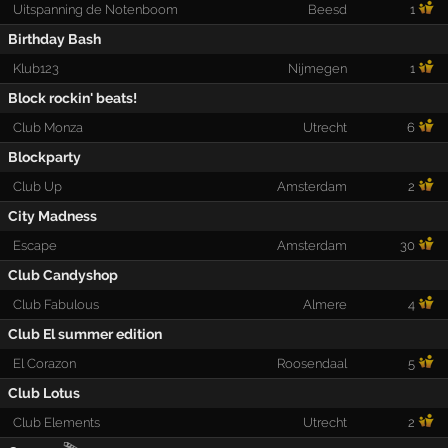
Uitspanning de Notenboom
Beesd
1
Birthday Bash
Klub123
Nijmegen
1
Block rockin' beats!
Club Monza
Utrecht
6
Blockparty
Club Up
Amsterdam
2
City Madness
Escape
Amsterdam
30
Club Candyshop
Club Fabulous
Almere
4
Club El summer edition
El Corazon
Roosendaal
5
Club Lotus
Club Elements
Utrecht
2