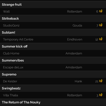
Strange fruit
Watt
Rotterdam
6
Strikeback
StudioGonz
Gouda
7
Sublam!
Temporary Art Centre
Eindhoven
12
Summer kick off
Club Home
Amsterdam
Summervibes
Escape deLux
Amsterdam
Supremo
De Kelder
Hank
21
Swingbeatz
Villa Thalia
Rotterdam
3
The Return of Tha Nouky