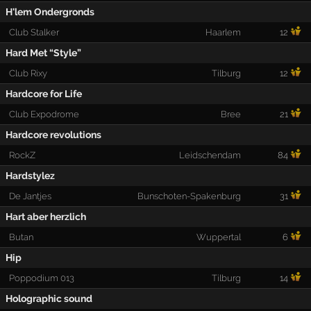
H'lem Ondergronds
Club Stalker
Haarlem
12
Hard Met “Style”
Club Rixy
Tilburg
12
Hardcore for Life
Club Expodrome
Bree
21
Hardcore revolutions
RockZ
Leidschendam
84
Hardstylez
De Jantjes
Bunschoten-Spakenburg
31
Hart aber herzlich
Butan
Wuppertal
6
Hip
Poppodium 013
Tilburg
14
Holographic sound