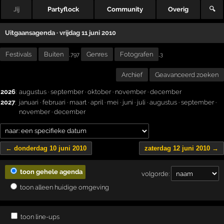
Jij
Partyflock
Community
Overig
🔍
Uitgaansagenda · vrijdag 11 juni 2010
Festivals
Buiten
Genres
Fotografen
,
,797
3
Archief
Geavanceerd zoeken
2026
:
augustus
·
september
·
oktober
·
november
·
december
2027
:
januari
·
februari
·
maart
·
april
·
mei
·
juni
·
juli
·
augustus
·
september
·
november
·
december
← donderdag 10 juni 2010
zaterdag 12 juni 2010 →
toon gehele agenda
volgorde:
toon alleen huidige omgeving
toon line-ups