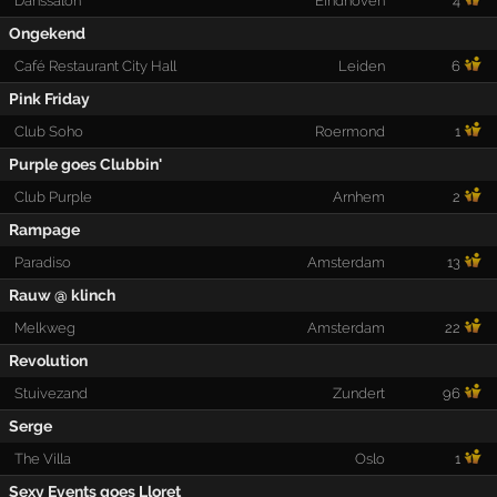
Danssalon
Eindhoven
4
Ongekend
Café Restaurant City Hall
Leiden
6
Pink Friday
Club Soho
Roermond
1
Purple goes Clubbin'
Club Purple
Arnhem
2
Rampage
Paradiso
Amsterdam
13
Rauw @ klinch
Melkweg
Amsterdam
22
Revolution
Stuivezand
Zundert
96
Serge
The Villa
Oslo
1
Sexy Events goes Lloret