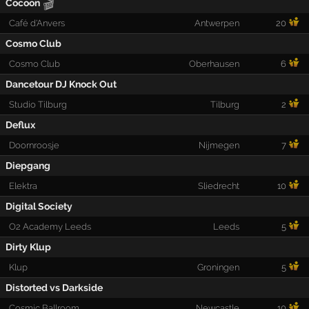
🎬
Cocoon
Café d'Anvers
Antwerpen
20
Cosmo Club
Cosmo Club
Oberhausen
6
Dancetour DJ Knock Out
Studio Tilburg
Tilburg
2
Deflux
Doornroosje
Nijmegen
7
Diepgang
Elektra
Sliedrecht
10
Digital Society
O2 Academy Leeds
Leeds
5
Dirty Klup
Klup
Groningen
5
Distorted vs Darkside
Cosmic Ballroom
Newcastle
10