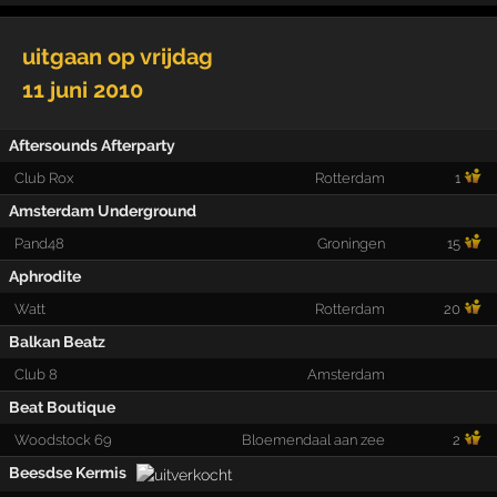
uitgaan op
vrijdag
11 juni 2010
Aftersounds Afterparty
Club Rox
Rotterdam
1
Amsterdam Underground
Pand48
Groningen
15
Aphrodite
Watt
Rotterdam
20
Balkan Beatz
Club 8
Amsterdam
Beat Boutique
Woodstock 69
Bloemendaal aan zee
2
Beesdse Kermis