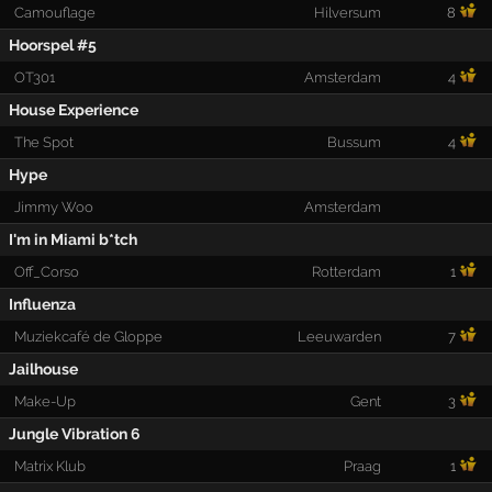
Camouflage
Hilversum
8
Hoorspel #5
OT301
Amsterdam
4
House Experience
The Spot
Bussum
4
Hype
Jimmy Woo
Amsterdam
I'm in Miami b*tch
Off_Corso
Rotterdam
1
Influenza
Muziekcafé de Gloppe
Leeuwarden
7
Jailhouse
Make-Up
Gent
3
Jungle Vibration 6
Matrix Klub
Praag
1