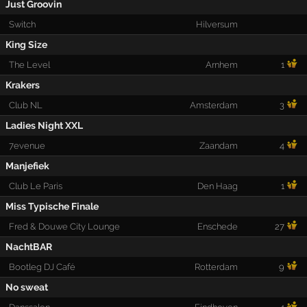
Just Groovin
Switch
Hilversum
King Size
The Level
Arnhem
1
Krakers
Club NL
Amsterdam
3
Ladies Night XXL
7evenue
Zaandam
4
Manjefiek
Club Le Paris
Den Haag
1
Miss Typische Finale
Fred & Douwe City Lounge
Enschede
27
NachtBAR
Bootleg DJ Café
Rotterdam
9
No sweat