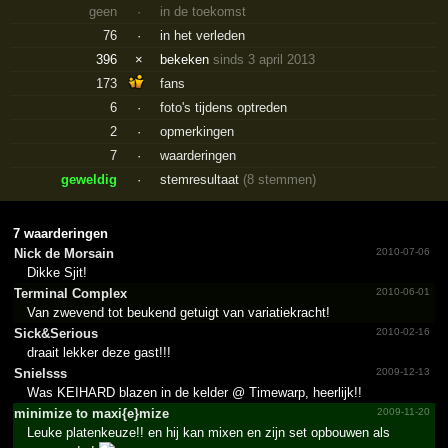
geen
·
in de toekomst
76
·
in het verleden
396
×
bekeken
sinds 3 april 2013
173
fans
6
·
foto's tijdens optreden
2
·
opmerkingen
7
·
waarderingen
geweldig
·
stemresultaat
(8 stemmen)
7 waarderingen
Nick de Morsain
2010-07-06
Dikke Sjit!
Terminal Complex
2010-06-01
Van zwevend tot beukend getuigt van variatiekracht!
Sick&Serious
2010-02-16
draait lekker deze gast!!!
Snielsss
2009-12-13
Was KEIHARD blazen in de kelder @ Timewarp, heerlijk!!
minimize to maxi{e}mize
2009-11-20
Leuke platenkeuze!! en hij kan mixen en zijn set opbouwen als