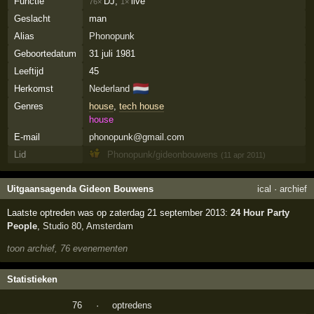
Functie
DJ,
live
76×
1×
Geslacht
man
Alias
Phonopunk
Geboortedatum
31 juli 1981
Leeftijd
45
🇳🇱
Herkomst
Nederland
Genres
house
,
tech house
house
E-mail
phonopunk@gmail.com
Lid
Phonopunk/gideonbouwens
(11 apr 2011)
Uitgaansagenda Gideon Bouwens
ical
·
archief
Laatste optreden was op zaterdag 21 september 2013:
24 Hour Party
People
,
Studio 80
,
Amsterdam
toon archief, 76 evenementen
Statistieken
76
·
optredens