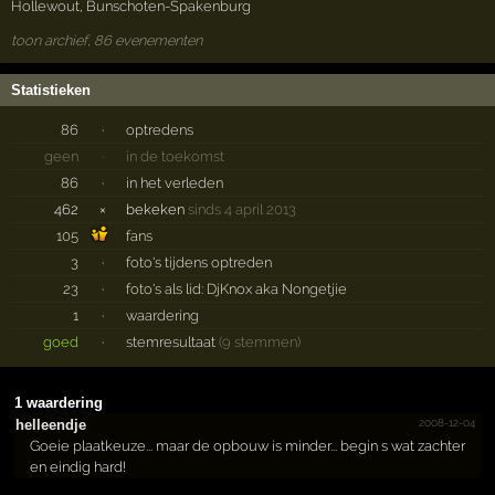
Hollewout
,
Bunschoten-Spakenburg
toon archief, 86 evenementen
Statistieken
86
·
optredens
geen
·
in de toekomst
86
·
in het verleden
462
×
bekeken
sinds 4 april 2013
105
fans
3
·
foto's tijdens optreden
23
·
foto's als lid: DjKnox aka Nongetjie
1
·
waardering
goed
·
stemresultaat
(9 stemmen)
1 waardering
2008-12-04
helleendje
Goeie plaatkeuze... maar de opbouw is minder... begin s wat zachter
en eindig hard!