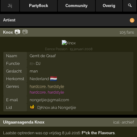
Jij
Partyflock
Community
Overig
🔍
Artiest
📷
📷
Knox
105 fans
Dance Passion
· 19 januari 2008
Naam
Gerrit de Graaf
Functie
DJ
87×
Geslacht
man
🇳🇱
Herkomst
Nederland
Genres
hardcore
,
hardstyle
hardcore, hardstyle
E-mail
nongetjie@gmail.com
Lid
DjKnox aka Nongetjie
Uitgaansagenda Knox
ical
·
archief
Laatste optreden was op vrijdag 8 juli 2016:
F*ck the Flavours
,