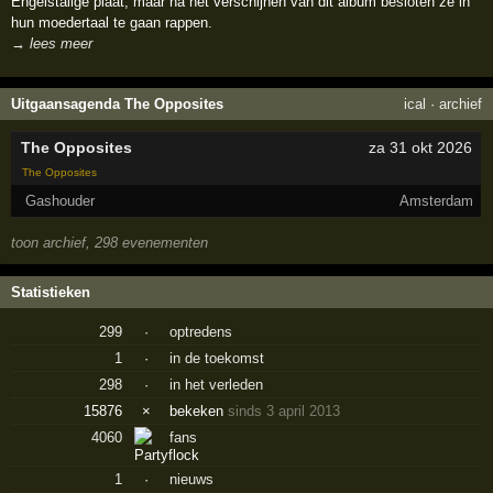
Engelstalige plaat, maar na het verschijnen van dit album besloten ze in
hun moedertaal te gaan rappen.
→ lees meer
Uitgaansagenda The Opposites
ical
·
archief
The Opposites
za 31 okt 2026
The Opposites
Gashouder
Amsterdam
toon archief, 298 evenementen
Statistieken
299
·
optredens
1
·
in de toekomst
298
·
in het verleden
15876
×
bekeken
sinds 3 april 2013
4060
fans
1
·
nieuws