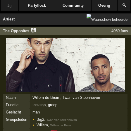
Jij
Partyflock
Community
Overig
🔍
Artiest
📷
The Opposites
4060 fans
Naam
Willem de Bruin , Twan van Steenhoven
Functie
rap, groep
299×
Geslacht
man
Groepsleden
Big2
,
Twan van Steenhoven
Willem
,
Willem de Bruin