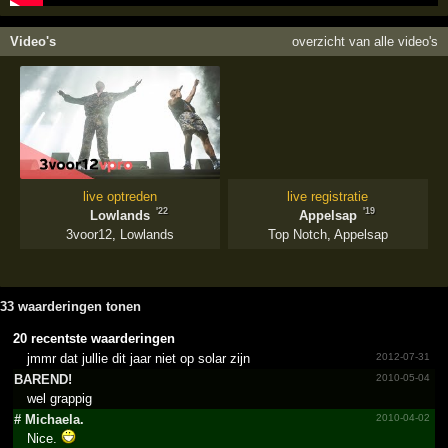
Video's
overzicht van alle video's
live optreden
live registratie
'22
'19
Lowlands
Appelsap
3voor12
,
Lowlands
Top Notch
,
Appelsap
33 waarderingen tonen
20 recentste waarderingen
jmmr dat jullie dit jaar niet op solar zijn
2012-07-31
BAREND!
2010-05-04
wel grappig
# Michaela.
2010-04-02
Nice.