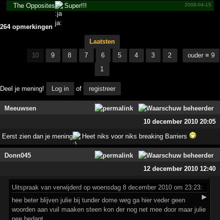
The Opposites
Super!!!
2008-04-15
264 opmerkingen
Laatsten
10
9
8
7
6
5
4
3
2
ouder ≡ 9
1
Deel je mening!
Log in
of
registreer
Meeuwsen
10 december 2010 20:05
Eerst zien dan je mening
Heet niks voor niks breaking Barriers
Donn045
12 december 2010 12:40
Uitspraak
van verwijderd op woensdag 8 december 2010 om 23:23:
▶
hee beter blijven julie bij tunder dome weg ga hier veder geen
woorden aan vuil maaken steen kon der nog net mee door maar julie
nee bedant