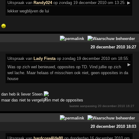
Uitspraak
van
Randy024
op zondag 19 december 2010 om 13:25:
▶
lekker wegblijven de lui
20 december 2010 16:27
Uitspraak
van
Lady Fiesta
op zondag 19 december 2010 om 18:55:
▶
Was op zich wel benieuwd, opposites op TD. Vind jullie op zich
wel lache. Maar helaas of misschien ook niet, geen opposites in da
house
dan heb ik liever Steen
maar das niet te vergelijken met de opposites
laatste aanpassing
20 december 2010 16:27
20 december 2010 18:03
Uitspraak
van
hardcore4life80
op donderdag 16 december 2010 om