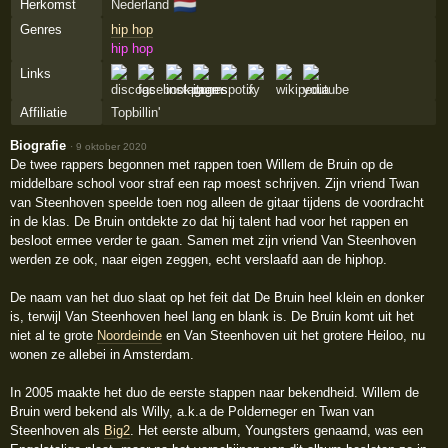
🇳🇱
Herkomst
Nederland
Genres
hip hop
hip hop
Links
Affiliatie
Topbillin'
Biografie
·
9 oktober 2020
De twee rappers begonnen met rappen toen Willem de Bruin op de
middelbare school voor straf een rap moest schrijven. Zijn vriend Twan
van Steenhoven speelde toen nog alleen de gitaar tijdens de voordracht
in de klas. De Bruin ontdekte zo dat hij talent had voor het rappen en
besloot ermee verder te gaan. Samen met zijn vriend Van Steenhoven
werden ze ook, naar eigen zeggen, echt verslaafd aan de hiphop.
De naam van het duo slaat op het feit dat De Bruin heel klein en donker
is, terwijl Van Steenhoven heel lang en blank is. De Bruin komt uit het
niet al te grote
Noordeinde
en Van Steenhoven uit het grotere Heiloo, nu
wonen ze allebei in Amsterdam.
In 2005 maakte het duo de eerste stappen naar bekendheid. Willem de
Bruin werd bekend als Willy, a.k.a de Polderneger en Twan van
Steenhoven als
Big2
. Het eerste album, Youngsters genaamd, was een