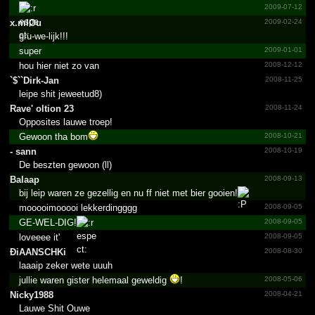
2009-07-12
x.mlOu
2009-02-24
gru-we-lijk!!!
super
2009-01-01
hou hier niet zo van
2008-12-12
`$``Dirk-Jan
2008-11-25
leipe shit jeweetud8)
Rave' oltion 23
2008-11-24
Opposites lauwe troep!
Gewoon tha bom
2008-10-21
- sann
2008-10-19
De beszten gewoon (ll)
Balaap
2008-09-13
bij leip waren ze gezellig en nu ff niet met bier gooien!
mooooimooooi lekkerdingggg
2008-09-05
GE-WEL-DIG!
2008-09-05
loveeee it'
2008-09-05
ÐiAANSCHKi
2008-08-30
laaaip zeker wete uuuh
jullie waren gister helemaal geweldig
!
2008-05-06
Nicky1988
2008-04-21
Lauwe Shit Ouwe