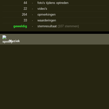
44
·
foto's tijdens optreden
22
·
video's
264
·
opmerkingen
33
·
waarderingen
geweldig
·
stemresultaat
(107 stemmen)
Muziek