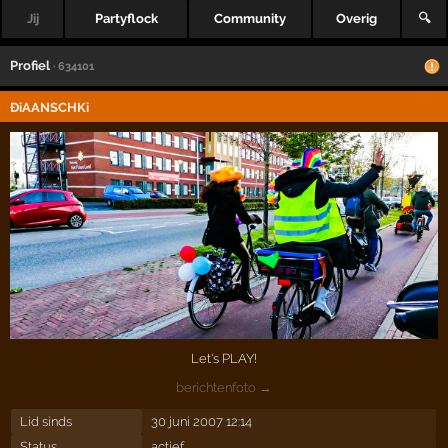
Jij
Partyflock
Community
Overig
🔍
Profiel
· 634101
ÐiAANSCHKi
Let's PLAY!
berichtenfoto →
Lid sinds
30 juni 2007 12:14
Status
actief