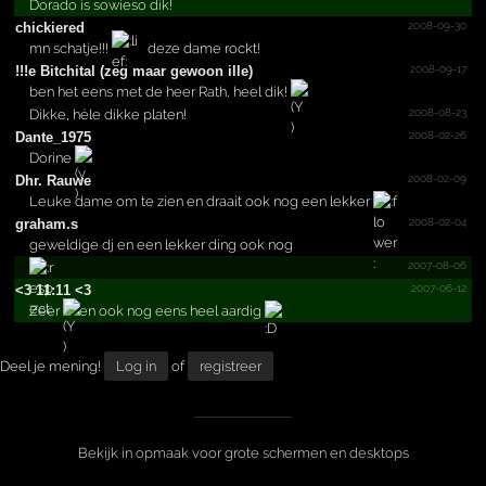
Dorado is sowieso dik!
2008-09-30
chickiered
mn schatje!!!
deze dame rockt!
2008-09-17
!!!­e Bitchital (zeg maar gewoon ille)
ben het eens met de heer Rath, heel dik!
2008-08-23
Dikke, héle dikke platen!
2008-02-26
Dante_1975
Dorine
2008-02-09
Dhr. Rauwe
Leuke dame om te zien en draait ook nog een lekker
2008-02-04
graham.s
geweldige dj en een lekker ding ook nog
2007-08-06
2007-06-12
<3 11:11 <3
Zeer
en ook nog eens heel aardig
Deel je mening!
Log in
of
registreer
Bekijk in opmaak voor grote schermen en desktops