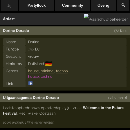
Jij
Partyflock
Community
Overig
🔍
Artiest
Dorine Dorado
172 fans
Naam
Dorine
Functie
DJ
175×
Geslacht
vrouw
🇩🇪
Herkomst
Duitsland
Genres
house
,
minimal
,
techno
house, techno
Link
Uitgaansagenda Dorine Dorado
ical
·
archief
Laatste optreden was op zaterdag 23 juli 2022:
Welcome to the Future
Festival
,
Het Twiske
,
Oostzaan
toon archief, 175 evenementen