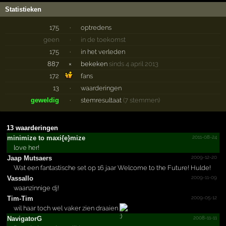
Statistieken
175
·
optredens
geen
·
in de toekomst
175
·
in het verleden
887
×
bekeken
sinds 4 april 2013
172
fans
13
·
waarderingen
geweldig
·
stemresultaat
(7 stemmen)
13 waarderingen
2011-08-24
minimize to maxi{e}mize
love her!
2009-12-20
Jaap Mutsaers
Wat een fantastische set op 16 jaar Welcome to the Future! Hulde!
2009-11-09
Vassallo
waanzinnige dj!
2009-05-12
Tim-Tim
wil haar toch wel vaker zien draaien
2008-11-11
NavigatorG