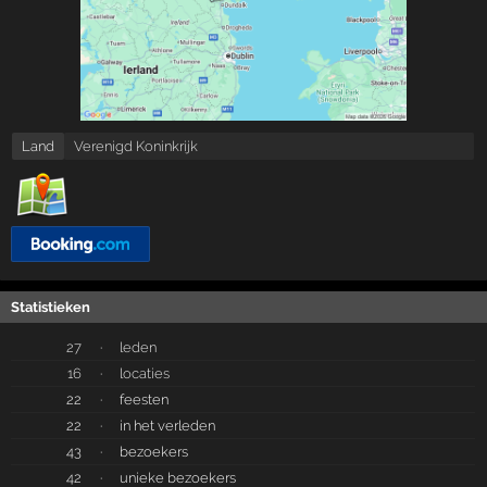
Land
Verenigd Koninkrijk
Statistieken
27
·
leden
16
·
locaties
22
·
feesten
22
·
in het verleden
43
·
bezoekers
42
·
unieke bezoekers