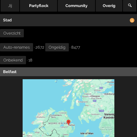
Jij
Partyflock
Community
Overig
🔍
Stad
Overzicht
Auto-renames
· 2672
Ongeldig
· 8477
Onbekend
· 18
Belfast