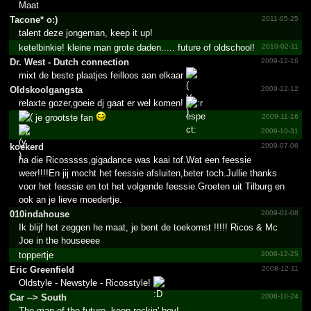
Maat
Tacone* o:)
2011-05-25
talent deze jongeman, keep it up!
ketelbinkie! kleine man grote daden..... future of oldschool!
2010-02-11
Dr.­ West - Dutch connection
2009-12-16
mixt de beste plaatjes feilloos aan elkaar
Oldsko­olgang­sta
2009-12-12
relaxte gozer,goeie dj gaat er wel komen!
je grootste fan
2009-11-16
2009-10-31
koekerd
2009-07-06
ha die Ricosssss,gigadance was kaai tof.Wat een feessie
weer!!!!En jij mocht het feessie afsluiten,beter toch.Jullie thanks
voor het feessie en tot het volgende feessie.Groeten uit Tilburg en
ook an je lieve moedertje.
010indahouse
2009-01-08
Ik blijf het zeggen he maat, je bent de toekomst !!!!! Ricos & Mc
Joe in the houseeee
toppertje
2008-12-25
Eric Greenfield
2008-12-11
Oldstyle - Newstyle - Ricosstyle!
Car --> South
2008-10-24
The man of the future, keep rockin' boy!