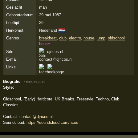
Geslacht
man
Geboortedatum
29 mei 1987
Leeftijd
39
🇳🇱
Herkomst
Nederland
Genres
breakbeat
,
club
,
electro
,
house
,
jump
,
oldschool
house
Site
djricos.nl
E-mail
contact@djricos.nl
Links
Biografie
·
7 februari 2019
Style:
Oldschool, (Early) Hardcore, UK Breaks, Freestyle, Techno, Club
Classics
Contact:
contact@djricos.nl
Soundcloud:
https://soundcloud.com/ricos