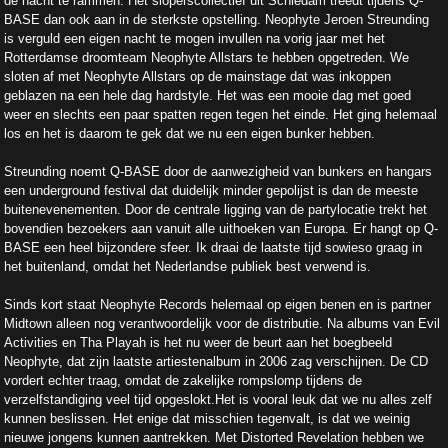
de nacht te rammen. Het sloperscollectief uit Schiedam treedt tijdens Q-
BASE dan ook aan in de sterkste opstelling. Neophyte Jeroen Streunding
is verguld een eigen nacht te mogen invullen na vorig jaar met het
Rotterdamse droomteam Neophyte Allstars te hebben opgetreden. We
sloten af met Neophyte Allstars op de mainstage dat was inkoppen
geblazen na een hele dag hardstyle. Het was een mooie dag met goed
weer en slechts een paar spatten regen tegen het einde. Het ging helemaal
los en het is daarom te gek dat we nu een eigen bunker hebben.
Streunding noemt Q-BASE door de aanwezigheid van bunkers en hangars
een underground festival dat duidelijk minder gepolijst is dan de meeste
buitenevenementen. Door de centrale ligging van de partylocatie trekt het
bovendien bezoekers aan vanuit alle uithoeken van Europa. Er hangt op Q-
BASE een heel bijzondere sfeer. Ik draai de laatste tijd sowieso graag in
het buitenland, omdat het Nederlandse publiek best verwend is.
Sinds kort staat Neophyte Records helemaal op eigen benen en is partner
Midtown alleen nog verantwoordelijk voor de distributie. Na albums van Evil
Activities en Tha Playah is het nu weer de beurt aan het boegbeeld
Neophyte, dat zijn laatste artiestenalbum in 2006 zag verschijnen. De CD
vordert echter traag, omdat de zakelijke rompslomp tijdens de
verzelfstandiging veel tijd opgeslokt.Het is vooral leuk dat we nu alles zelf
kunnen beslissen. Het enige dat misschien tegenvalt, is dat we weinig
nieuwe jongens kunnen aantrekken. Met Distorted Revelation hebben we