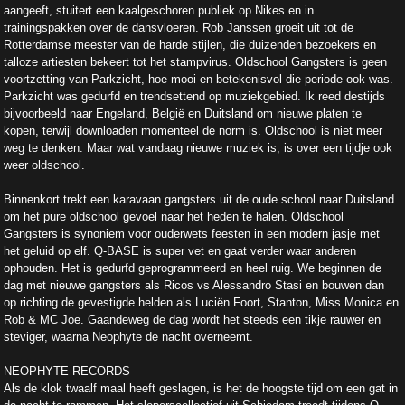
aangeeft, stuitert een kaalgeschoren publiek op Nikes en in
trainingspakken over de dansvloeren. Rob Janssen groeit uit tot de
Rotterdamse meester van de harde stijlen, die duizenden bezoekers en
talloze artiesten bekeert tot het stampvirus. Oldschool Gangsters is geen
voortzetting van Parkzicht, hoe mooi en betekenisvol die periode ook was.
Parkzicht was gedurfd en trendsettend op muziekgebied. Ik reed destijds
bijvoorbeeld naar Engeland, België en Duitsland om nieuwe platen te
kopen, terwijl downloaden momenteel de norm is. Oldschool is niet meer
weg te denken. Maar wat vandaag nieuwe muziek is, is over een tijdje ook
weer oldschool.
Binnenkort trekt een karavaan gangsters uit de oude school naar Duitsland
om het pure oldschool gevoel naar het heden te halen. Oldschool
Gangsters is synoniem voor ouderwets feesten in een modern jasje met
het geluid op elf. Q-BASE is super vet en gaat verder waar anderen
ophouden. Het is gedurfd geprogrammeerd en heel ruig. We beginnen de
dag met nieuwe gangsters als Ricos vs Alessandro Stasi en bouwen dan
op richting de gevestigde helden als Luciën Foort, Stanton, Miss Monica en
Rob & MC Joe. Gaandeweg de dag wordt het steeds een tikje rauwer en
steviger, waarna Neophyte de nacht overneemt.
NEOPHYTE RECORDS
Als de klok twaalf maal heeft geslagen, is het de hoogste tijd om een gat in