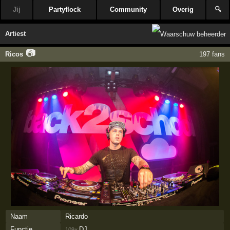
Jij
Partyflock
Community
Overig
🔍
Artiest
📷
Ricos
197 fans
Naam
Ricardo
Functie
DJ
109×