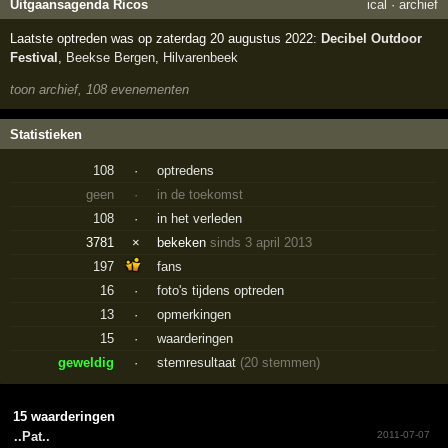
Uitgaansagenda Ricos
ical
·
archief
Laatste optreden was op zaterdag 20 augustus 2022:
Decibel Outdoor
Festival
,
Beekse Bergen
,
Hilvarenbeek
toon archief, 108 evenementen
Statistieken
108
·
optredens
geen
·
in de toekomst
108
·
in het verleden
3781
×
bekeken
sinds 3 april 2013
197
fans
16
·
foto's tijdens optreden
13
·
opmerkingen
15
·
waarderingen
geweldig
·
stemresultaat
(20 stemmen)
15 waarderingen
..Pat..
2011-07-07