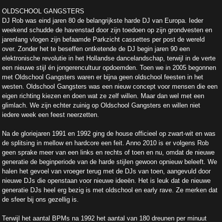
OLDSCHOOL GANGSTERS
DJ Rob was eind jaren 80 de belangrijkste harde DJ van Europa. Ieder
weekend schudde de havenstad door zijn toedoen op zijn grondvesten en
jarenlang vlogen zijn befaamde Parkzicht cassettes per post de wereld
over. Zonder het te beseffen ontketende de DJ begin jaren 90 een
elektronische revolutie in het Hollandse dancelandschap, terwijl in de verte
een nieuwe stijl én jongerencultuur opdoemden. Toen we in 2005 begonnen
met Oldschool Gangsters waren er bijna geen oldschool feesten in het
westen. Oldschool Gangsters was een nieuw concept voor mensen die een
eigen richting kiezen en doen wat ze zelf willen. Maar dan wel met een
glimlach. We zijn echter zuinig op Oldschool Gangsters en willen niet
iedere week een feest neerzetten.
Na de gloriejaren 1991 en 1992 ging de house officieel op zwart-wit en was
de splitsing in mellow en hardcore een feit. Anno 2010 is er volgens Rob
geen sprake meer van een links en rechts of toen en nu, omdat de nieuwe
generatie de beginperiode van de harde stijlen gewoon opnieuw beleeft. We
halen het gevoel van vroeger terug met de DJs van toen, aangevuld door
nieuwe DJs die openstaan voor nieuwe ideeën. Het is leuk dat de nieuwe
generatie DJs heel erg bezig is met oldschool en early rave. Ze merken dat
de sfeer bij ons gezellig is.
Terwijl het aantal BPMs na 1992 het aantal van 180 dreunen per minuut