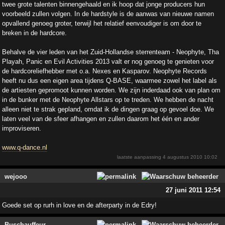
twee grote talenten binnengehaald en ik hoop dat jonge producers hun
voorbeeld zullen volgen. In de hardstyle is de aanwas van nieuwe namen
opvallend genoeg groter, terwijl het relatief eenvoudiger is om door te
breken in de hardcore.
Behalve de vier leden van het Zuid-Hollandse sterrenteam - Neophyte, Tha
Playah, Panic en Evil Activities 2013 valt er nog genoeg te genieten voor
de hardcoreliefhebber met o.a. Nexes en Kasparov. Neophyte Records
heeft nu dus een eigen area tijdens Q-BASE, waarmee zowel het label als
de artiesten gepromoot kunnen worden. We zijn inderdaad ook van plan om
in de bunker met de Neophyte Allstars op te treden. We hebben de nacht
alleen niet te strak gepland, omdat ik de dingen graag op gevoel doe. We
laten veel van de sfeer afhangen en zullen daarom het één en ander
improviseren.
www.q-dance.nl
laatste aanpassing
4 augustus 2010 10:02
wejooo
27 juni 2011 12:54
Goede set op rurh in love en de afterparty in de Edry!
Buschauffeur