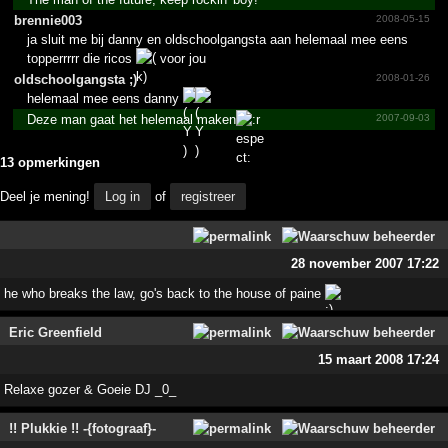
brennie003
2008-05-15
ja sluit me bij danny en oldschoolgangsta aan helemaal mee eens
topperrrrr die ricos
voor jou
oldsch­oolgan­gsta ;­)
2008-01-26
helemaal mee eens danny
Deze man gaat het helemaal maken
2007-09-03
13 opmerkingen
Deel je mening!
Log in
of
registreer
28 november 2007 17:22
he who breaks the law, go's back to the house of paine
Eric Greenfield
15 maart 2008 17:24
Relaxe gozer & Goeie DJ _0_
!! Plukkie !! -{fotograaf}-