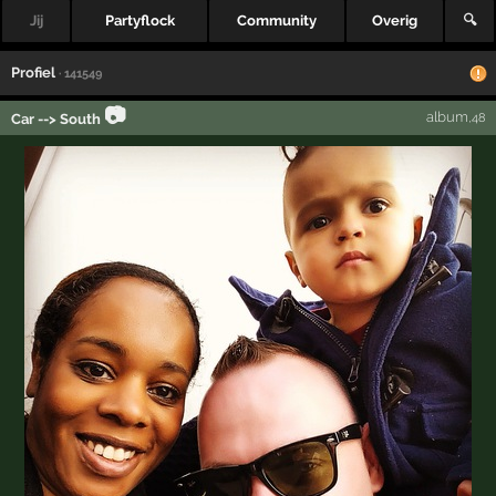
Jij
Partyflock
Community
Overig
🔍
Profiel
· 141549
📷
album
Car --> South
,48