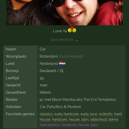
Love Ya
berichtenfoto →
Naam
Car
Woonplaats
Rotterdam
(
Zuid-Holland
)
🇳🇱
Land
Nederland
Beroep
Declarant / Dj
Leeftijd
43
Geslacht
man
Geaardheid
hetero
Relatie
ja, met
Black Mamba aka The Evil Temptress
Artiesten
Car
,
PartyRico
&
Perdere
Favoriete genres
classics
,
early hardcore
,
early rave
,
eclectic
,
hard
house
,
hardcore
,
house
,
latin
,
oldschool
,
tekno
hard techno, hardcore, house, latin