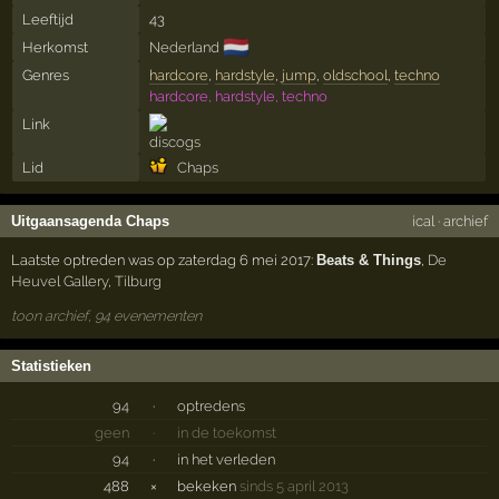
Leeftijd
43
🇳🇱
Herkomst
Nederland
Genres
hardcore
,
hardstyle
,
jump
,
oldschool
,
techno
hardcore, hardstyle, techno
Link
Lid
Chaps
Uitgaansagenda Chaps
ical
·
archief
Laatste optreden was op zaterdag 6 mei 2017:
Beats & Things
,
De
Heuvel Gallery
,
Tilburg
toon archief, 94 evenementen
Statistieken
94
·
optredens
geen
·
in de toekomst
94
·
in het verleden
488
×
bekeken
sinds 5 april 2013