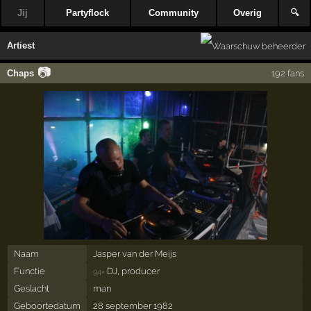
Jij
Partyflock
Community
Overig
🔍
Artiest
📷
Chaps
192 fans
Naam
Jasper van der Meijs
Functie
DJ, producer
94×
Geslacht
man
Geboortedatum
28 september 1982