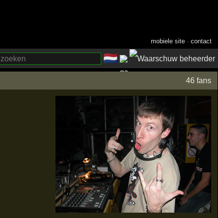
mobiele site
·
contact
🇳🇱
­
46 fans