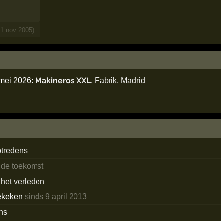
11 nov 2005)
Makineros XXL
 mei 2026:
,
Fabrik
,
Madrid
ptredens
 de toekomst
 het verleden
ekeken
sinds 9 april 2013
ans