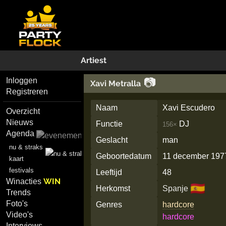
Artiest
📷
Inloggen
Xavi Metralla
Registreren
Naam
Xavi Escudero
Overzicht
Nieuws
Functie
DJ
156×
Agenda
Geslacht
man
nu & straks
Geboortedatum
11 december 197
kaart
festivals
Leeftijd
48
WIN
Winacties
🇪🇸
Herkomst
Spanje
Trends
Foto's
Genres
hardcore
Video's
hardcore
Interviews