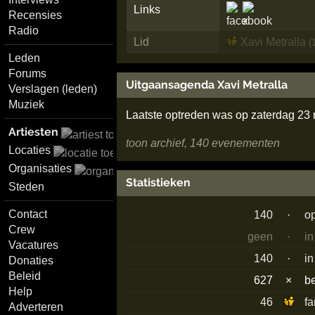
Links
Recensies
Radio
Lid
Xavi Metralla
(
Leden
Forums
Uitgaansagenda Xavi Metralla
Verslagen (leden)
Muziek
Laatste optreden was op zaterdag 23
Artiesten
toon archief, 140 evenementen
Locaties
Organisaties
Statistieken
Steden
Contact
140
·
o
Crew
geen
·
in
Vacatures
140
·
in
Donaties
Beleid
627
×
b
Help
46
f
Adverteren