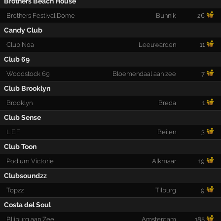
Brothers Beach House
Brothers Festival Dome
Bunnik
26
Candy Club
Club Noa
Leeuwarden
11
Club 69
Woodstock 69
Bloemendaal aan zee
7
Club Brooklyn
Brooklyn
Breda
1
Club Sense
L.E.F
Beilen
3
Club Toon
Podium Victorie
Alkmaar
19
Clubsoundzz
Topzz
Tilburg
9
Costa del Soul
Blijburg aan Zee
Amsterdam
185