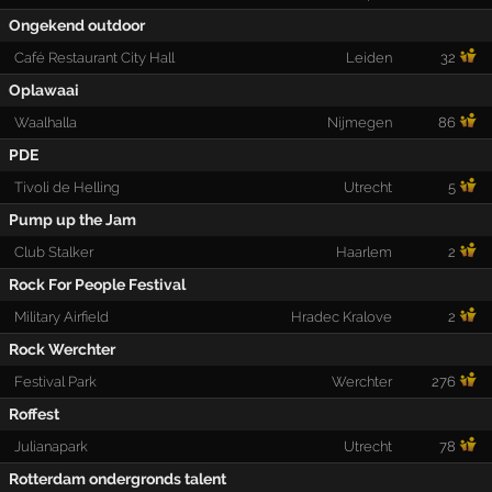
Ongekend outdoor
Café Restaurant City Hall
Leiden
32
Oplawaai
Waalhalla
Nijmegen
86
PDE
Tivoli de Helling
Utrecht
5
Pump up the Jam
Club Stalker
Haarlem
2
Rock For People Festival
Military Airfield
Hradec Kralove
2
Rock Werchter
Festival Park
Werchter
276
Roffest
Julianapark
Utrecht
78
Rotterdam ondergronds talent