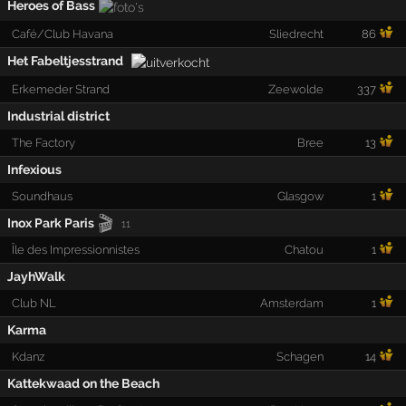
Heroes of Bass
Café/Club Havana
Sliedrecht
86
Het Fabeltjesstrand
Erkemeder Strand
Zeewolde
337
Industrial district
The Factory
Bree
13
Infexious
Soundhaus
Glasgow
1
🎬
Inox Park Paris
11
Île des Impressionnistes
Chatou
1
JayhWalk
Club NL
Amsterdam
1
Karma
Kdanz
Schagen
14
Kattekwaad on the Beach