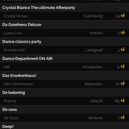
Crystal Blanco The ultimate Afterparty
Crystal Venue
Culemborg
24
Da Goodness Deluxe
Luxor Live
Arnhem
1
Dance classics party
Overste Hof
Landgraaf
3
Dance Department ON AIR
AIR
Amsterdam
9
Das Krankenhaus!
Herr Zimmerman
Rotterdam
27
De beloning
Poema
Utrecht
65
De soos
De Soos
Almkerk
7
Deep!