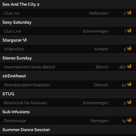
Sex And The City 2
Club Vie
Rotterdam
2
Sexy Saturday
Club Live
Scheveningen
1
Stargazer Ⅵ
WillemEen
Arnhem
5
Stereo Sunday
Kazerneterrein Venlo-Blerick
Blerick
467
strDnAfeest
Strandpaviljoen Kaapduin
Dishoek
54
STUG
Beachclub De Karavaan
Scheveningen
9
Sub Infusions
Doornroosje
Nijmegen
19
Summer Dance Session