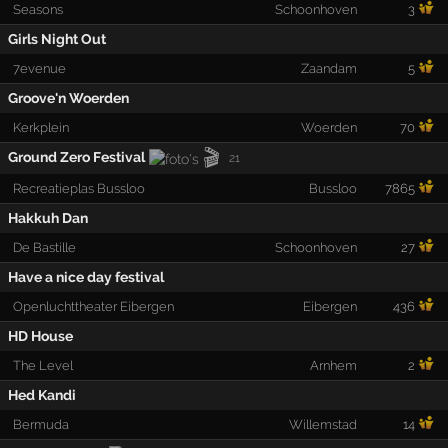
Seasons
Schoonhoven
3
Girls Night Out
7evenue
Zaandam
5
Groove'n Woerden
Kerkplein
Woerden
70
🎬
Ground Zero Festival
21
Recreatieplas Bussloo
Bussloo
7865
Hakkuh Dan
De Bastille
Schoonhoven
27
Have a nice day festival
Openluchttheater Eibergen
Eibergen
436
HD House
The Level
Arnhem
2
Hed Kandi
Bermuda
Willemstad
14