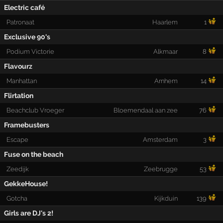
Electric café
Patronaat
Haarlem
1
Exclusive 90's
Podium Victorie
Alkmaar
8
Flavourz
Manhattan
Arnhem
14
Flirtation
Beachclub Vroeger
Bloemendaal aan zee
76
Framebusters
Escape
Amsterdam
3
Fuse on the beach
Zeedijk
Zeebrugge
53
GekkeHouse!
Gotcha
Kijkduin
139
Girls are DJ's 2!