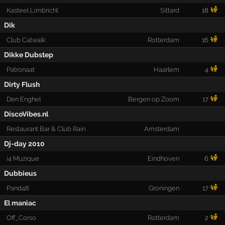
Kasteel Limbricht
Sittard
18
Dik
Club Catwalk
Rotterdam
16
Dikke Dubstep
Patronaat
Haarlem
4
Dirty Flush
Den Enghel
Bergen op Zoom
17
DiscoVibes.nl
Restaurant Bar & Club Rain
Amsterdam
Dj-day 2010
i4 Muzique
Eindhoven
6
Dubbieus
Pand48
Groningen
17
El maniac
Off_Corso
Rotterdam
2