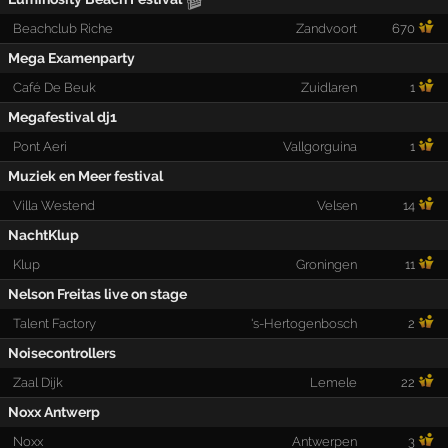
Beachclub Riche
Zandvoort
670
Mega Examenparty
Café De Beuk
Zuidlaren
1
Megafestival dj1
Pont Aeri
Vallgorguina
1
Muziek en Meer festival
Villa Westend
Velsen
14
NachtKlup
Klup
Groningen
11
Nelson Freitas live on stage
Talent Factory
's-Hertogenbosch
2
Noisecontrollers
Zaal Dijk
Lemele
22
Noxx Antwerp
Noxx
Antwerpen
3