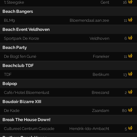
't Steegske
Gent
16
Beach Bangers
BLM9
Bloemendaal aan zee
11
Beach Event Veldhoven
Sportpark De Korze
Veldhoven
6
Beach Party
De Bogt fen Guné
Franeker
11
Beachclub TDF
TDF
Berlikum
13
Bolpop
Café/Hotel Bloemenlust
Breezand
2
Boudoir Bizarre XIII
De Kade
Zaandam
80
Break The House Down!
Cultureel Centrum Cascade
Hendrik-Ido-Ambacht
5