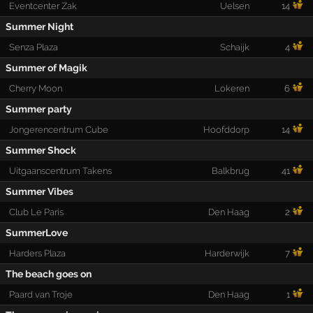
Eventcenter Zak
Uelsen
14
Summer Night
Senza Plaza
Schaijk
4
Summer of Magik
Cherry Moon
Lokeren
6
Summer party
Jongerencentrum Cube
Hoofddorp
14
Summer Shock
Uitgaanscentrum Takens
Balkbrug
41
Summer Vibes
Club Le Paris
Den Haag
2
SummerLove
Harders Plaza
Harderwijk
7
The beach goes on
Paard van Troje
Den Haag
1