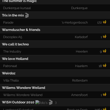
The summer is magic
Dunkerque kursaal
Dunkerque
🎬
Trix in the mix
Parade
's-Hertogenbosch
172
Warmduscher & friends
Discoplex A5
Karlsdorf
1
We call it techno
The Industry
Heerlen
9
We love Holland
Patronaat
Haarlem
18
Weirdoz
Villa Thalia
Rotterdam
Willems Wondere Weiland
Willems Wondere Weiland
Amersfoort
1
🎬
WiSH Outdoor 2010
3
Landgoed Eykenlust
Beek en Donk
2064