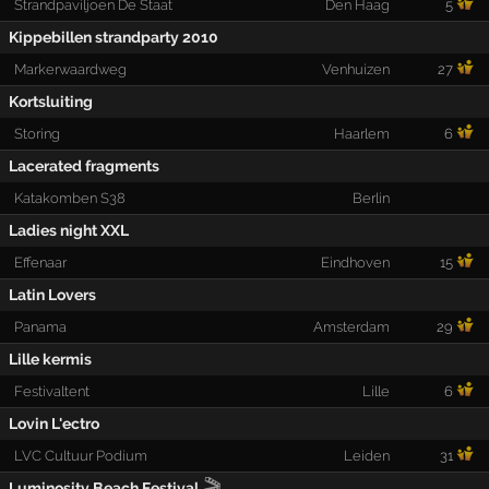
Strandpaviljoen De Staat
Den Haag
5
Kippebillen strandparty 2010
Markerwaardweg
Venhuizen
27
Kortsluiting
Storing
Haarlem
6
Lacerated fragments
Katakomben S38
Berlin
Ladies night XXL
Effenaar
Eindhoven
15
Latin Lovers
Panama
Amsterdam
29
Lille kermis
Festivaltent
Lille
6
Lovin L'ectro
LVC Cultuur Podium
Leiden
31
🎬
Luminosity Beach Festival