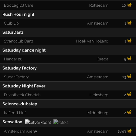
Bootleg DJ Café
Rotterdam
10
Rush Hour night
Club Up
Amsterdam
1
SaturDanz
Strandclub Danz
Hoek van Holland
1
Saturday dance night
Hangar 20
Breda
5
Saturday Factory
Sugar Factory
Amsterdam
13
Saturday Night Fever
Discotheek Cheetah
Heinsberg
2
Science-dubstep
Kaffee 't Hof
Middelburg
2
Sensation
Amsterdam ArenA
Amsterdam
1843