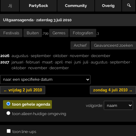
Jij
Partyflock
Community
Overig
🔍
Uitgaansagenda · zaterdag 3 juli 2010
Festivals
Buiten
Genres
Fotografen
,
,799
3
Archief
Geavanceerd zoeken
2026
:
augustus
·
september
·
oktober
·
november
·
december
2027
:
januari
·
februari
·
maart
·
april
·
mei
·
juni
·
juli
·
augustus
·
september
·
oktober
·
november
·
december
← vrijdag 2 juli 2010
zondag 4 juli 2010 →
toon gehele agenda
volgorde:
toon alleen huidige omgeving
toon line-ups