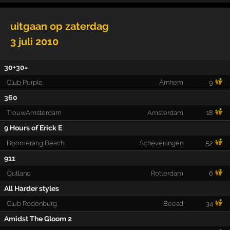
uitgaan op
zaterdag
3 juli 2010
30+30=
Club Purple
Arnhem
9
360
TrouwAmsterdam
Amsterdam
18
9 Hours of Erick E
Boomerang Beach
Scheveningen
52
911
Outland
Rotterdam
6
All Harder styles
Club Rodenburg
Beesd
34
Amidst The Gloom 2