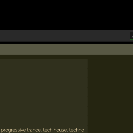
,
progressive trance
,
tech house
,
techno