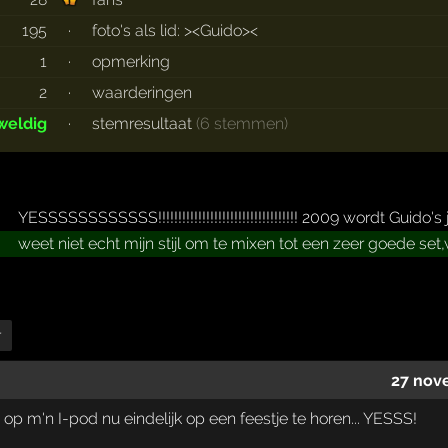
195
·
foto's als lid: ><Guido><
1
·
opmerking
2
·
waarderingen
weldig
·
stemresultaat
(6 stemmen)
YESSSSSSSSSSSS!!!!!!!!!!!!!!!!!!!!!!!!!!!!!!!!!!! 2009 wordt Guido's j
weet niet echt mijn stijl om te mixen tot een zeer goede se
r
27 nov
 op m'n I-pod nu eindelijk op een feestje te horen... YESSS!