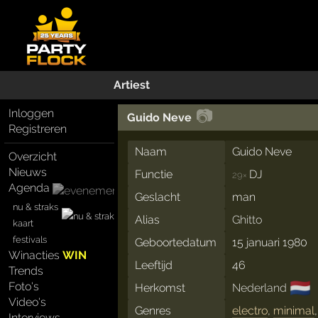
Artiest
📷
Inloggen
Guido Neve
Registreren
Naam
Guido Neve
Overzicht
Nieuws
Functie
DJ
29×
Agenda
Geslacht
man
nu & straks
Alias
Ghitto
kaart
festivals
Geboortedatum
15 januari 1980
Winacties
WIN
Leeftijd
46
Trends
🇳🇱
Foto's
Herkomst
Nederland
Video's
Genres
electro
,
minimal
Interviews