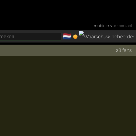
mobiele site
·
contact
🇳🇱
­
28 fans