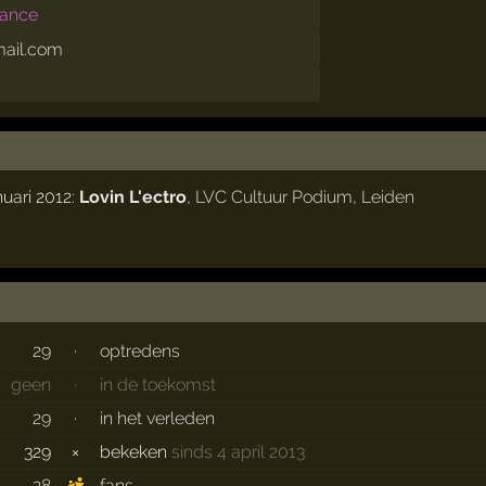
rance
ail.com
nuari 2012:
Lovin L'ectro
,
LVC Cultuur Podium
,
Leiden
29
·
optredens
geen
·
in de toekomst
29
·
in het verleden
329
×
bekeken
sinds 4 april 2013
28
fans