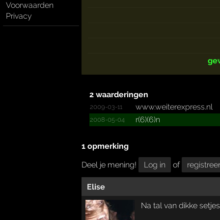
Voorwaarden
Privacy
ge
2 waarderingen
www.­weiter­expres­s.­nl
2009-03-11
r(6)(6)n
2008-05-04
1 opmerking
Deel je mening!
Log in
of
registree
Elise
Na tal van dikke setjes