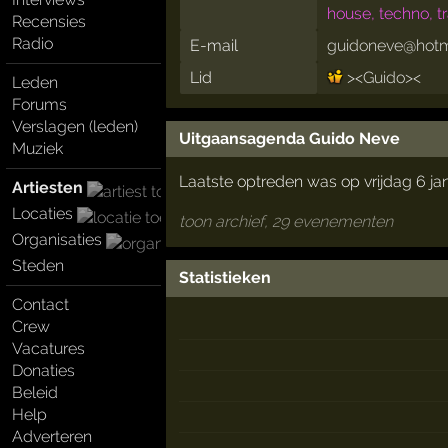
house, techno, t
Recensies
Radio
E-mail
guidoneve@hotm
Lid
><Guido><
Leden
Forums
Verslagen (leden)
Uitgaansagenda Guido Neve
Muziek
Laatste optreden was op vrijdag 6 ja
Artiesten
Locaties
toon archief, 29 evenementen
Organisaties
Steden
Statistieken
Contact
Crew
Vacatures
Donaties
Beleid
Help
Adverteren