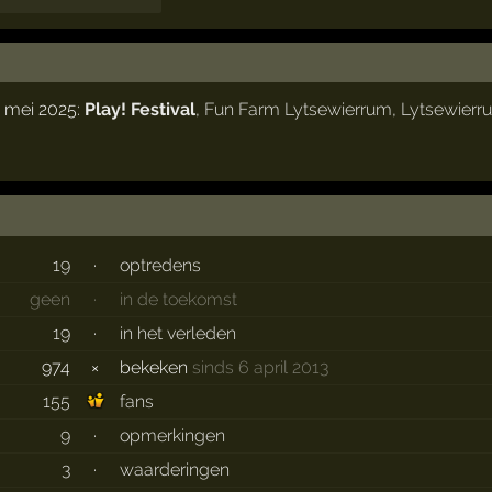
 mei 2025:
Play! Festival
,
Fun Farm Lytsewierrum
,
Lytsewierr
19
·
optredens
geen
·
in de toekomst
19
·
in het verleden
974
×
bekeken
sinds 6 april 2013
155
fans
9
·
opmerkingen
3
·
waarderingen