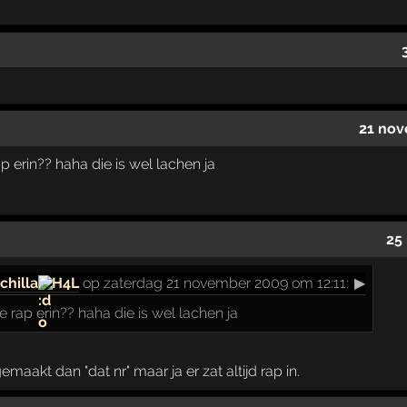
21 nov
ap erin?? haha die is wel lachen ja
25
chilla
H4L
op zaterdag 21 november 2009 om 12:11:
▶
ie rap erin?? haha die is wel lachen ja
aakt dan "dat nr" maar ja er zat altijd rap in.