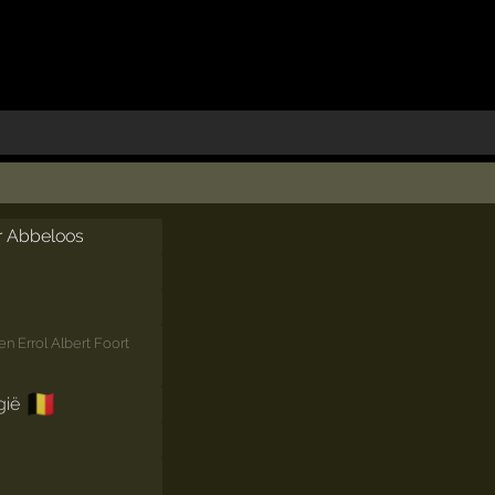
er Abbeloos
en Errol Albert Foort
🇧🇪
gië