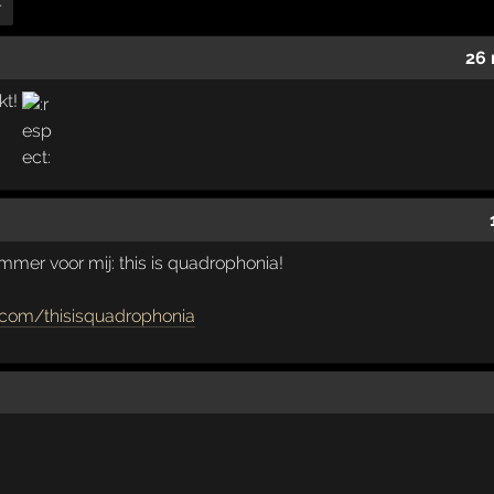
r
26 
kt!
mmer voor mij: this is quadrophonia!
com/thisisquadrophonia