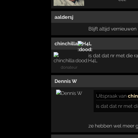
aaldersj
Blijft altijd vernieuwen
chinchilla
H4L
is dat dat nr met die r
donateur
Dennis W
Uitspraak
van
chin
is dat dat nr met d
ze hebben wel meer gem