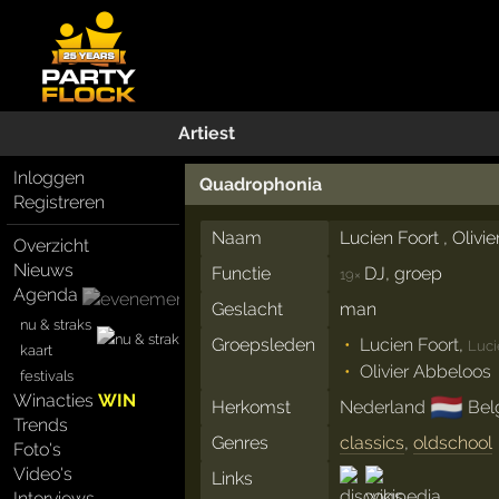
Artiest
Inloggen
Quadrophonia
Registreren
Naam
Lucien Foort , Olivi
Overzicht
Nieuws
Functie
DJ, groep
19×
Agenda
Geslacht
man
nu & straks
Groepsleden
Lucien Foort
,
Luci
kaart
Olivier Abbeloos
festivals
Winacties
WIN
🇳🇱
Herkomst
Nederland
Bel
Trends
Genres
classics
,
oldschool
Foto's
Video's
Links
Interviews