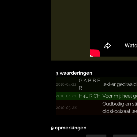
3 waarderingen
G A B B E
lekker gedraaid
2010-04-22
R
H4L RICH
Voor mij: heel 
2010-04-21
Oudbollig en st
2010-03-28
oldskoolzaal leeg
9 opmerkingen