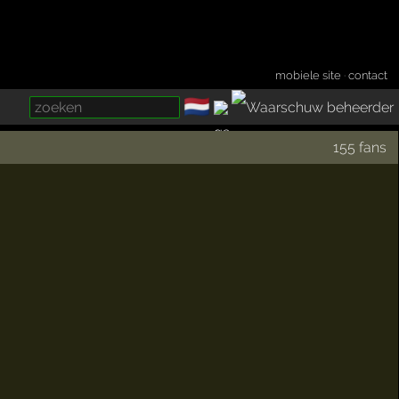
mobiele site
·
contact
🇳🇱
­
155 fans