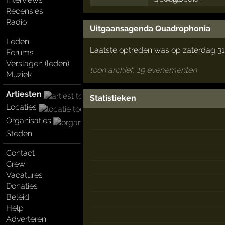
Recensies
Radio
Uitgaansagenda Quadrophonia
Leden
Laatste optreden was op zaterdag 31
Forums
Verslagen (leden)
toon archief, 19 evenementen
Muziek
Artiesten
Statistieken
Locaties
Organisaties
Steden
Contact
Crew
Vacatures
Donaties
Beleid
Help
Adverteren