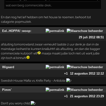
wat een berg commerciële drek..
En dan nog het lef hebben om het house te noemen, behoort tot
catagorie popmuziek.
Eel..HOPPA! :woop:
29 juli 2012 08:51
afsluiting tomorrowland zwaar verneukt! laatste 2 uur denk je dan in de
mainstage keihard te kunnen knalluhh!! als aflsuiting.. en dan die bagger
commerciele kutzooi!! wtf
maarja maakt jullie toch niet uit want jullie
zijn toch al binnuh!
Wigaard
+1
12 augustus 2012 12:12
Swedish House Mafia vs. Knife Party - Antidote
Pimm'
+1
21 augustus 2012 23:29
Don't you worry child