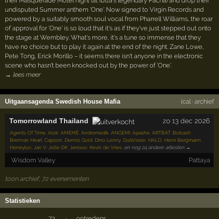
their Masquerade Motel night (at Ibiza's legendary Pacha) and drop their
undisputed Summer anthem 'One'. Now signed to Virgin Records and
powered by a suitably smooth soul vocal from Pharrell Williams, the roar
of approval for 'One' is so loud that it's as if they've just stepped out onto
the stage at Wembley. What's more, it's a tune so immense that they
have no choice but to play it again at the end of the night. Zane Lowe,
Pete Tong, Erick Morillo – it seems there isn't anyone in the electronic
scene who hasn't been knocked out by the power of 'One'.
→ lees meer
Uitgaansagenda Swedish House Mafia
ical
·
archief
Tomorrowland Thailand
zo 13 dec 2026
Agents Of Time
,
Alok
,
AMÉMÉ
,
Andromedik
,
ANGEMI
,
Apashe
,
ARTBAT
,
Botcash
,
Brennan Heart
,
Capoon
,
Dennis Gold
,
Dino Lenny
,
DubVision
,
HALO
,
Henri Bergmann
,
Honeyluv
,
Jan V
,
Jelle DK
,
Jerrooo
,
Kevin de Vries
,
en nog 24 andere artiesten →
Wisdom Valley
Pattaya
toon archief, 72 evenementen
Statistieken
73
·
optredens