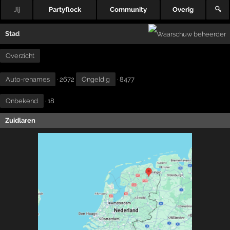
Jij
Partyflock
Community
Overig
🔍
Stad
Overzicht
Auto-renames
· 2672
Ongeldig
· 8477
Onbekend
· 18
Zuidlaren