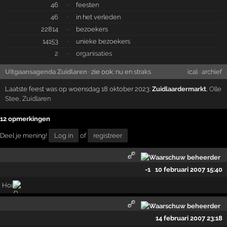
46
·
feesten
46
·
in het verleden
22814
·
bezoekers
14153
·
unieke bezoekers
2
·
organisaties
Uitgaansagenda Zuidlaren
· zie ook:
nu en straks
ical
·
archief
Laatste feest was op woensdag 18 oktober 2023:
Zuidlaardermarkt
,
Olle
Stee
,
Zuidlaren
12 opmerkingen
Deel je mening!
Log in
of
registreer
-1
10 februari 2007 15:40
Hoi
14 februari 2007 23:18