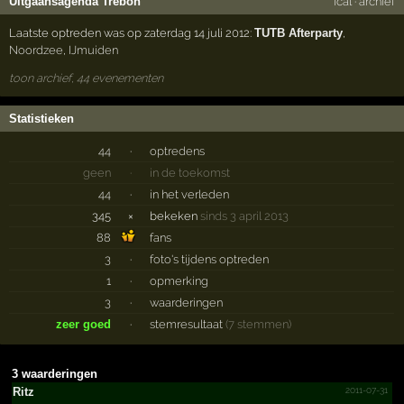
Uitgaansagenda Trèbon
ical
·
archief
Laatste optreden was op zaterdag 14 juli 2012:
TUTB Afterparty
,
Noordzee
,
IJmuiden
toon archief, 44 evenementen
Statistieken
44
·
optredens
geen
·
in de toekomst
44
·
in het verleden
345
×
bekeken
sinds 3 april 2013
88
fans
3
·
foto's tijdens optreden
1
·
opmerking
3
·
waarderingen
zeer goed
·
stemresultaat
(7 stemmen)
3 waarderingen
2011-07-31
Ritz