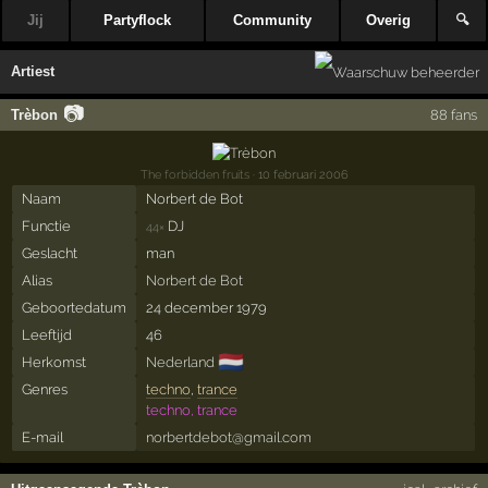
Jij
Partyflock
Community
Overig
🔍
Artiest
📷
Trèbon
88 fans
The forbidden fruits
· 10 februari 2006
Naam
Norbert de Bot
Functie
DJ
44×
Geslacht
man
Alias
Norbert de Bot
Geboortedatum
24 december 1979
Leeftijd
46
🇳🇱
Herkomst
Nederland
Genres
techno
,
trance
techno, trance
E-mail
norbertdebot@gmail.com