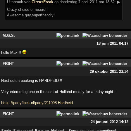
Uitspraak
van
CircusFreak
op donderdag 7 april 2011 om 18:52:
▶
Crazy choice of record!!
Awesome guy,superfriendly!
M.G.S.
18 juni 2011 04:17
hello Max !!
FIGHT
29 oktober 2011 23:34
Next dutch booking is HARDHEID !!
Very interesting one in the east of Holland mostly for a friday night !
https://partyflock.nl/party/211098:Hardheid
FIGHT
24 januari 2012 14:12
Spain, Switzerland, Belgium, Holland... Some new cool international