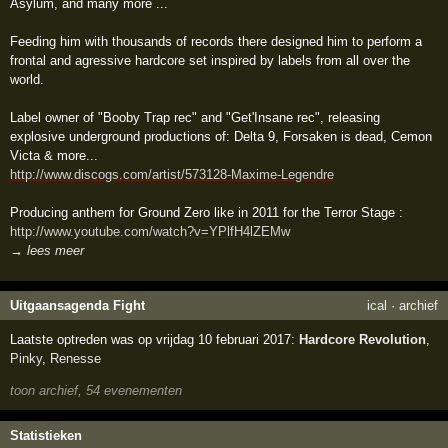
Asylum, and many more ...
Feeding him with thousands of records there designed him to perform a
frontal and agressive hardcore set inspired by labels from all over the
world.
Label owner of "Booby Trap rec" and "Get'Insane rec", releasing
explosive underground productions of: Delta 9, Forsaken is dead, Cemon
Victa & more...
http://www.discogs.com/artist/573128-Maxime-Legendre
Producing anthem for Ground Zero like in 2011 for the Terror Stage :
http://www.youtube.com/watch?v=YPlfH4lZEMw
→ lees meer
Uitgaansagenda Fight
ical
·
archief
Laatste optreden was op vrijdag 10 februari 2017:
Hardcore Revolution
,
Pinky
,
Renesse
toon archief, 54 evenementen
Statistieken