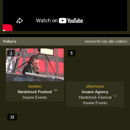
Video's
overzicht van alle video's
1
5
beelden
aftermovie
'13
Hardshock Festival
Insane Agency
'12
Insane Events
Hardshock Festival
Insane Events
12